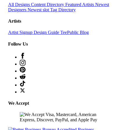
All Designs
Content Directory
Featured Artists
Newest
Designers
Newest slot
Tag Directory
Artists
Artist Signup
Design Guide
TeePublic Blog
Follow Us
We Accept