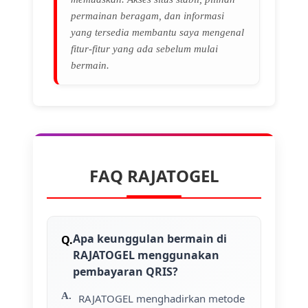
permainan beragam, dan informasi
yang tersedia membantu saya mengenal
fitur-fitur yang ada sebelum mulai
bermain.
FAQ RAJATOGEL
Apa keunggulan bermain di
RAJATOGEL menggunakan
pembayaran QRIS?
RAJATOGEL menghadirkan metode