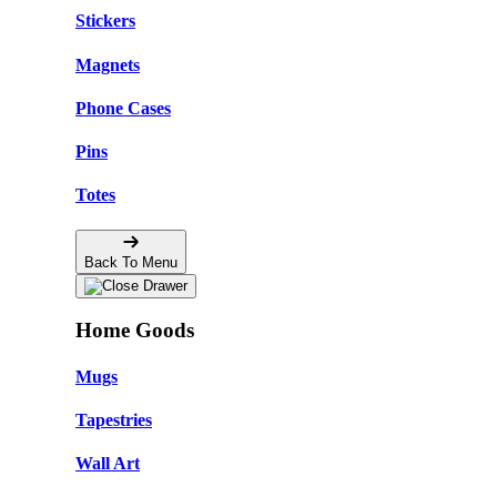
Stickers
Magnets
Phone Cases
Pins
Totes
Back To Menu
Home Goods
Mugs
Tapestries
Wall Art