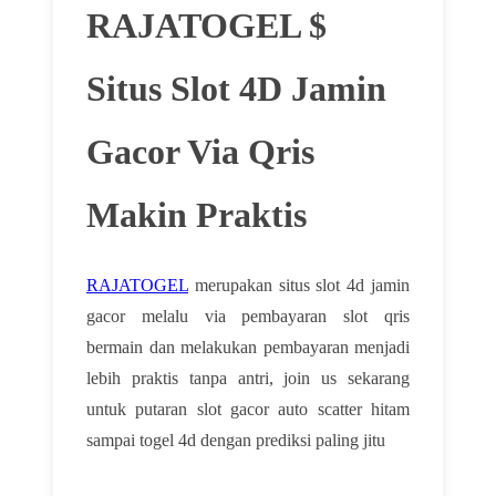
RAJATOGEL $
Situs Slot 4D Jamin
Gacor Via Qris
Makin Praktis
RAJATOGEL
merupakan situs slot 4d jamin
gacor melalu via pembayaran slot qris
bermain dan melakukan pembayaran menjadi
lebih praktis tanpa antri, join us sekarang
untuk putaran slot gacor auto scatter hitam
sampai togel 4d dengan prediksi paling jitu