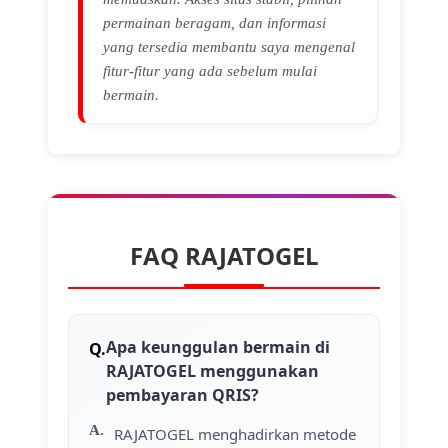
permainan beragam, dan informasi
yang tersedia membantu saya mengenal
fitur-fitur yang ada sebelum mulai
bermain.
FAQ RAJATOGEL
Apa keunggulan bermain di
RAJATOGEL menggunakan
pembayaran QRIS?
RAJATOGEL menghadirkan metode