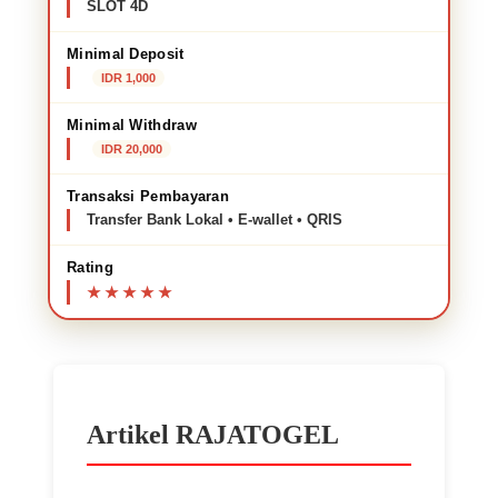
SLOT 4D
Minimal Deposit
IDR 1,000
Minimal Withdraw
IDR 20,000
Transaksi Pembayaran
Transfer Bank Lokal • E-wallet • QRIS
Rating
Artikel RAJATOGEL