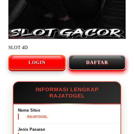
SLOT 4D
LOGIN
DAFTAR
INFORMASI LENGKAP
RAJATOGEL
Nama Situs
RAJATOGEL
Jenis Pasaran