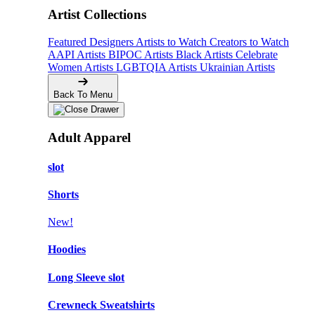
Artist Collections
Featured Designers
Artists to Watch
Creators to Watch
AAPI Artists
BIPOC Artists
Black Artists
Celebrate
Women Artists
LGBTQIA Artists
Ukrainian Artists
Back To Menu
Adult Apparel
slot
Shorts
New!
Hoodies
Long Sleeve slot
Crewneck Sweatshirts