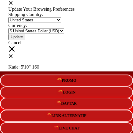
Update Your Browsing Preferences
Shipping Country:
Currency:
Cancel
Katie:
5'10"
160
PROMO
Select your person:
Male
Female
LOGIN
Height
Short
Med
Tall
DAFTAR
Weight
Slim
Avg
Heavy
LINK ALTERNATIF
View Size Chart
LIVE CHAT