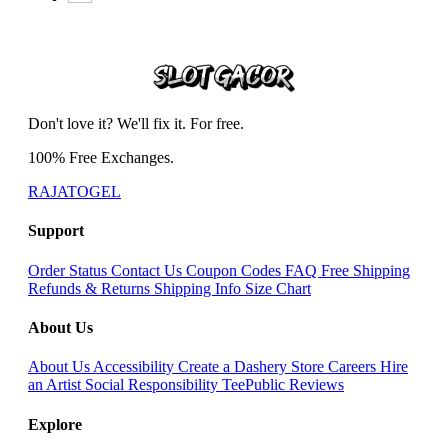
Don't love it? We'll fix it. For free.
100% Free Exchanges.
RAJATOGEL
Support
Order Status
Contact Us
Coupon Codes
FAQ
Free Shipping
Refunds & Returns
Shipping Info
Size Chart
About Us
About Us
Accessibility
Create a Dashery Store
Careers
Hire
an Artist
Social Responsibility
TeePublic Reviews
Explore