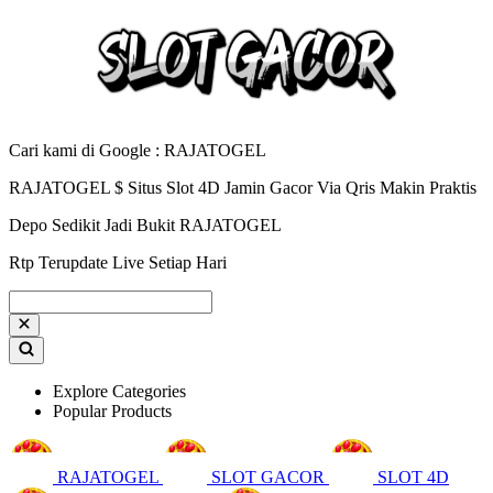
Cari kami di Google : RAJATOGEL
RAJATOGEL $ Situs Slot 4D Jamin Gacor Via Qris Makin Praktis
Depo Sedikit Jadi Bukit RAJATOGEL
Rtp Terupdate Live Setiap Hari
Explore Categories
Popular Products
RAJATOGEL
SLOT GACOR
SLOT 4D