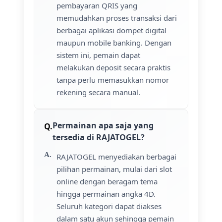
pembayaran QRIS yang
memudahkan proses transaksi dari
berbagai aplikasi dompet digital
maupun mobile banking. Dengan
sistem ini, pemain dapat
melakukan deposit secara praktis
tanpa perlu memasukkan nomor
rekening secara manual.
Permainan apa saja yang
tersedia di RAJATOGEL?
RAJATOGEL menyediakan berbagai
pilihan permainan, mulai dari slot
online dengan beragam tema
hingga permainan angka 4D.
Seluruh kategori dapat diakses
dalam satu akun sehingga pemain