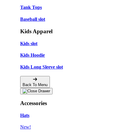
Tank Tops
Baseball slot
Kids Apparel
Kids slot
Kids Hoodie
Kids Long Sleeve slot
Back To Menu
Accessories
Hats
New!