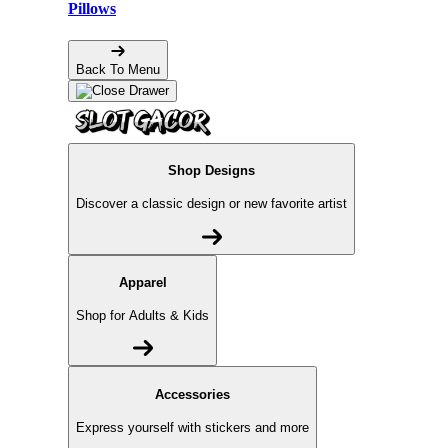
Pillows
Back To Menu
Shop Designs
Discover a classic design or new favorite artist
Apparel
Shop for Adults & Kids
Accessories
Express yourself with stickers and more