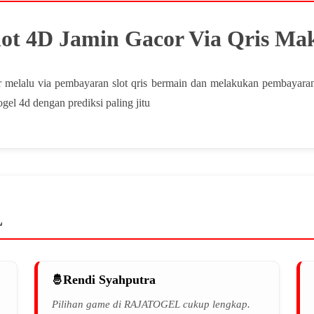
t 4D Jamin Gacor Via Qris Mak
 melalu via pembayaran slot qris bermain dan melakukan pembayaran m
ogel 4d dengan prediksi paling jitu
L
Rendi Syahputra
Pilihan game di RAJATOGEL cukup lengkap.