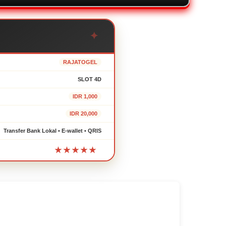
RAJATOGEL
SLOT 4D
IDR 1,000
IDR 20,000
Transfer Bank Lokal • E-wallet • QRIS