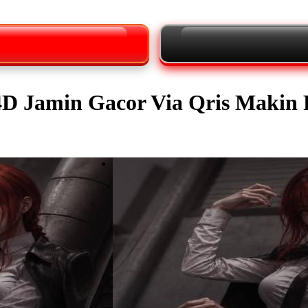
D Jamin Gacor Via Qris Makin 