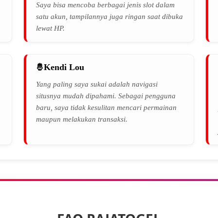
Saya bisa mencoba berbagai jenis slot dalam
satu akun, tampilannya juga ringan saat dibuka
lewat HP.
Kendi Lou
Yang paling saya sukai adalah navigasi
situsnya mudah dipahami. Sebagai pengguna
baru, saya tidak kesulitan mencari permainan
maupun melakukan transaksi.