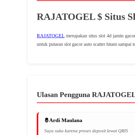
RAJATOGEL $ Situs Slo
RAJATOGEL
merupakan situs slot 4d jamin gacor
untuk putaran slot gacor auto scatter hitam sampai t
Ulasan Pengguna RAJATOGE
Ardi Maulana
Saya suka karena proses deposit lewat QRIS