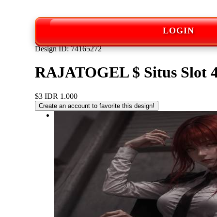
LOGIN
Design ID: 74165272
RAJATOGEL $ Situs Slot 4
$3
IDR 1.000
Create an account to favorite this design!