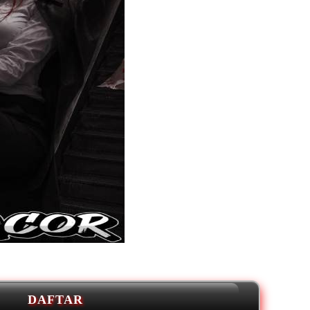
DAFTAR