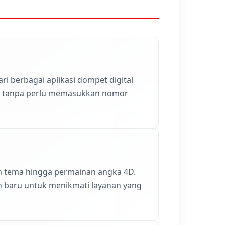
berbagai aplikasi dompet digital
is tanpa perlu memasukkan nomor
am tema hingga permainan angka 4D.
n baru untuk menikmati layanan yang