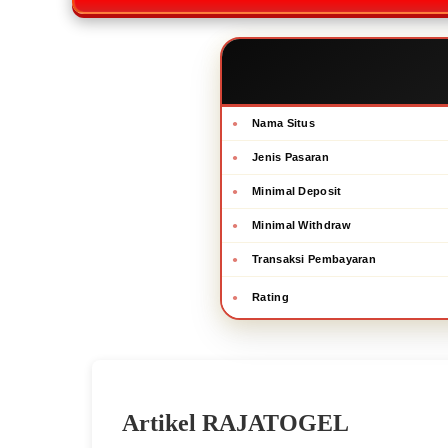
Nama Situs
Jenis Pasaran
Minimal Deposit
Minimal Withdraw
Transaksi Pembayaran
Rating
Artikel RAJATOGEL