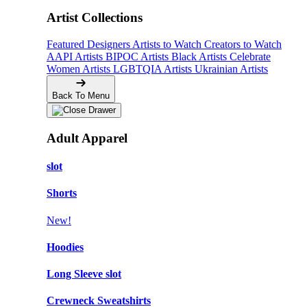
Artist Collections
Featured Designers
Artists to Watch
Creators to Watch
AAPI Artists
BIPOC Artists
Black Artists
Celebrate
Women Artists
LGBTQIA Artists
Ukrainian Artists
Back To Menu
Adult Apparel
slot
Shorts
New!
Hoodies
Long Sleeve slot
Crewneck Sweatshirts