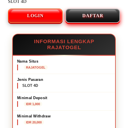
SLOT 4D
LOGIN
DAFTAR
INFORMASI LENGKAP
RAJATOGEL
Nama Situs
RAJATOGEL
Jenis Pasaran
SLOT 4D
Minimal Deposit
IDR 1,000
Minimal Withdraw
IDR 20,000