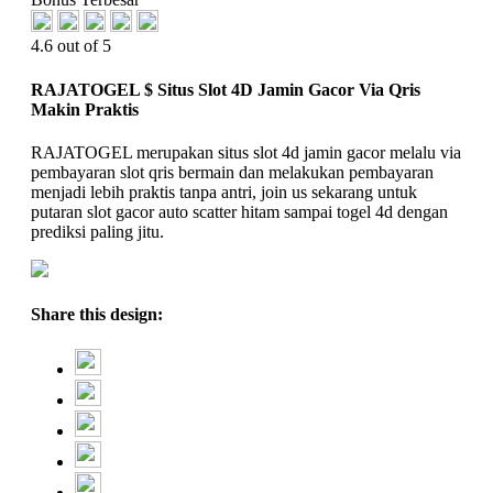
4.6 out of 5
RAJATOGEL $ Situs Slot 4D Jamin Gacor Via Qris
Makin Praktis
RAJATOGEL merupakan situs slot 4d jamin gacor melalu via
pembayaran slot qris bermain dan melakukan pembayaran
menjadi lebih praktis tanpa antri, join us sekarang untuk
putaran slot gacor auto scatter hitam sampai togel 4d dengan
prediksi paling jitu.
Share this design: