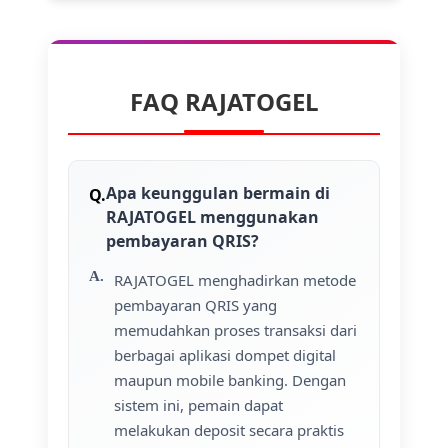
FAQ RAJATOGEL
Apa keunggulan bermain di
RAJATOGEL menggunakan
pembayaran QRIS?
RAJATOGEL menghadirkan metode
pembayaran QRIS yang
memudahkan proses transaksi dari
berbagai aplikasi dompet digital
maupun mobile banking. Dengan
sistem ini, pemain dapat
melakukan deposit secara praktis