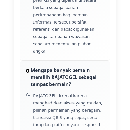
prediksi yang diperbarui secara
berkala sebagai bahan
pertimbangan bagi pemain.
Informasi tersebut bersifat
referensi dan dapat digunakan
sebagai tambahan wawasan
sebelum menentukan pilihan
angka.
Mengapa banyak pemain
memilih RAJATOGEL sebagai
tempat bermain?
RAJATOGEL dikenal karena
menghadirkan akses yang mudah,
pilihan permainan yang beragam,
transaksi QRIS yang cepat, serta
tampilan platform yang responsif