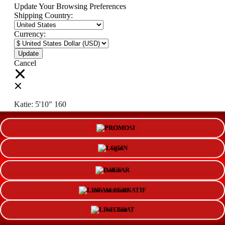
Update Your Browsing Preferences
Shipping Country:
Currency:
Cancel
Katie:
5'10"
160
PROMO
Select your person:
Male
Female
LOGIN
Height
Short
Med
Tall
DAFTAR
Weight
Slim
Avg
Heavy
LINK ALTERNATIF
View Size Chart
LIVE CHAT