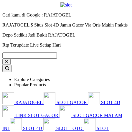
Cari kami di Google : RAJATOGEL
RAJATOGEL $ Situs Slot 4D Jamin Gacor Via Qris Makin Praktis
Depo Sedikit Jadi Bukit RAJATOGEL
Rtp Terupdate Live Setiap Hari
Explore Categories
Popular Products
RAJATOGEL
SLOT GACOR
SLOT 4D
LINK SLOT GACOR
SLOT GACOR MALAM
INI
SLOT 4D
SLOT TOTO
SLOT