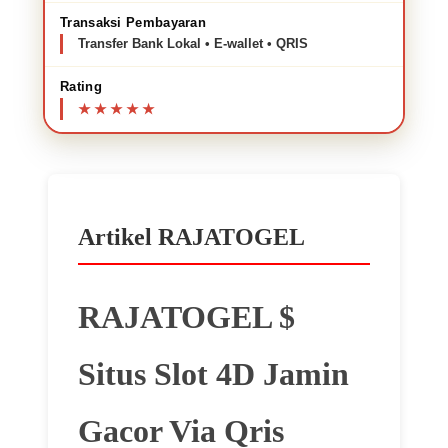
Transaksi Pembayaran
Transfer Bank Lokal • E-wallet • QRIS
Rating
Artikel RAJATOGEL
RAJATOGEL $
Situs Slot 4D Jamin
Gacor Via Qris