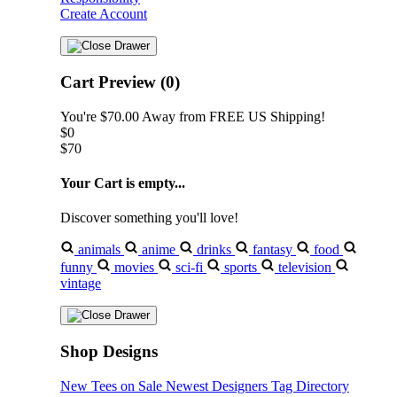
Create Account
Cart Preview (0)
You're
$70.00
Away from
FREE US Shipping!
$0
$70
Your Cart is empty...
Discover something you'll love!
animals
anime
drinks
fantasy
food
funny
movies
sci-fi
sports
television
vintage
Shop Designs
New Tees on Sale
Newest Designers
Tag Directory