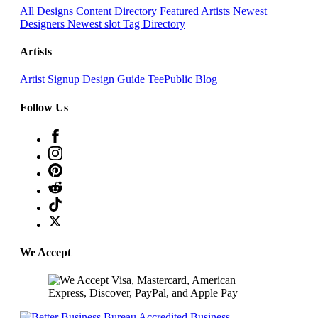
All Designs
Content Directory
Featured Artists
Newest
Designers
Newest slot
Tag Directory
Artists
Artist Signup
Design Guide
TeePublic Blog
Follow Us
We Accept