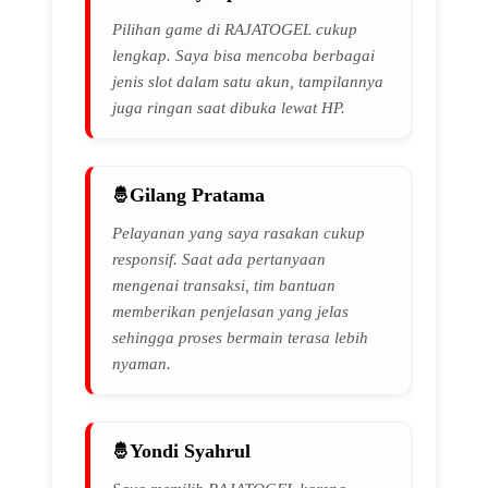
Pilihan game di RAJATOGEL cukup
lengkap. Saya bisa mencoba berbagai
jenis slot dalam satu akun, tampilannya
juga ringan saat dibuka lewat HP.
Gilang Pratama
Pelayanan yang saya rasakan cukup
responsif. Saat ada pertanyaan
mengenai transaksi, tim bantuan
memberikan penjelasan yang jelas
sehingga proses bermain terasa lebih
nyaman.
Yondi Syahrul