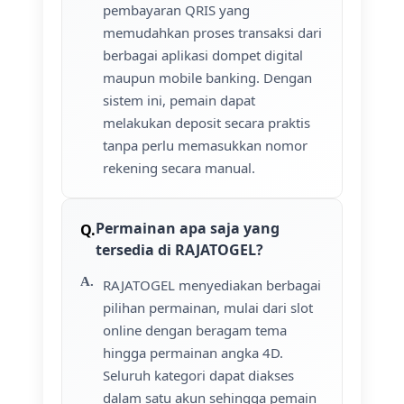
pembayaran QRIS yang
memudahkan proses transaksi dari
berbagai aplikasi dompet digital
maupun mobile banking. Dengan
sistem ini, pemain dapat
melakukan deposit secara praktis
tanpa perlu memasukkan nomor
rekening secara manual.
Permainan apa saja yang
tersedia di RAJATOGEL?
RAJATOGEL menyediakan berbagai
pilihan permainan, mulai dari slot
online dengan beragam tema
hingga permainan angka 4D.
Seluruh kategori dapat diakses
dalam satu akun sehingga pemain