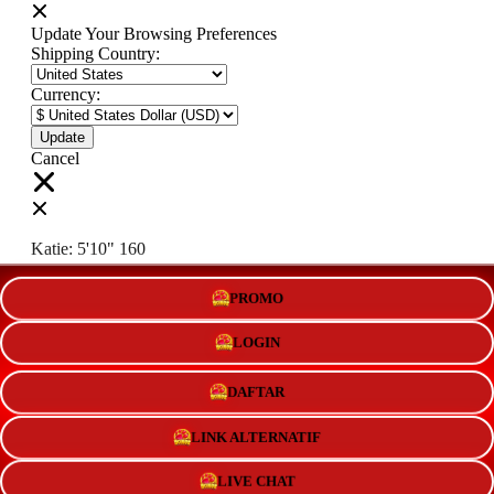
Update Your Browsing Preferences
Shipping Country:
Currency:
Cancel
Katie:
5'10"
160
PROMO
Select your person:
Male
Female
LOGIN
Height
Short
Med
Tall
DAFTAR
Weight
Slim
Avg
Heavy
LINK ALTERNATIF
View Size Chart
LIVE CHAT