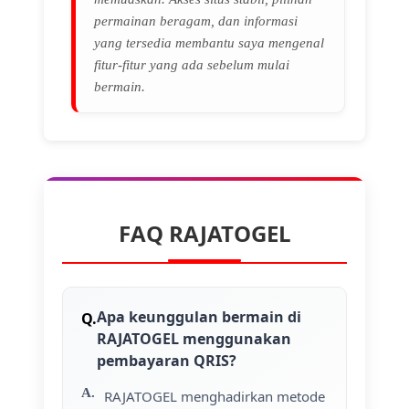
permainan beragam, dan informasi
yang tersedia membantu saya mengenal
fitur-fitur yang ada sebelum mulai
bermain.
FAQ RAJATOGEL
Apa keunggulan bermain di
RAJATOGEL menggunakan
pembayaran QRIS?
RAJATOGEL menghadirkan metode