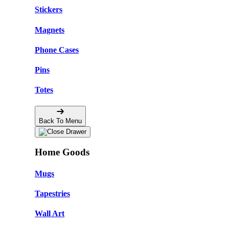
Stickers
Magnets
Phone Cases
Pins
Totes
Back To Menu
Home Goods
Mugs
Tapestries
Wall Art