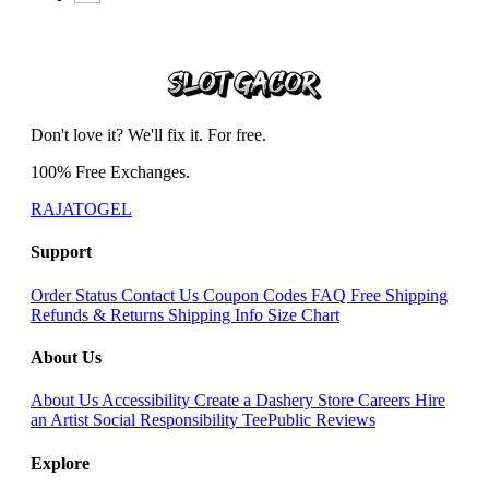
Don't love it? We'll fix it. For free.
100% Free Exchanges.
RAJATOGEL
Support
Order Status
Contact Us
Coupon Codes
FAQ
Free Shipping
Refunds & Returns
Shipping Info
Size Chart
About Us
About Us
Accessibility
Create a Dashery Store
Careers
Hire
an Artist
Social Responsibility
TeePublic Reviews
Explore