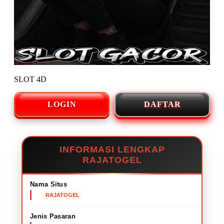
SLOT 4D
LOGIN
DAFTAR
INFORMASI LENGKAP
RAJATOGEL
Nama Situs
RAJATOGEL
Jenis Pasaran