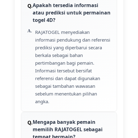
Apakah tersedia informasi
atau prediksi untuk permainan
togel 4D?
RAJATOGEL menyediakan
informasi pendukung dan referensi
prediksi yang diperbarui secara
berkala sebagai bahan
pertimbangan bagi pemain.
Informasi tersebut bersifat
referensi dan dapat digunakan
sebagai tambahan wawasan
sebelum menentukan pilihan
angka.
Mengapa banyak pemain
memilih RAJATOGEL sebagai
tempat bermain?