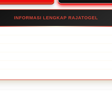
INFORMASI LENGKAP RAJATOGEL