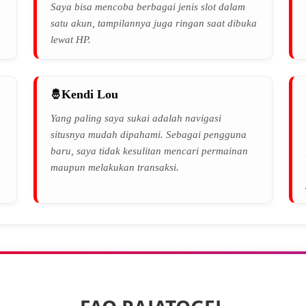
Saya bisa mencoba berbagai jenis slot dalam
satu akun, tampilannya juga ringan saat dibuka
lewat HP.
Kendi Lou
Yang paling saya sukai adalah navigasi
situsnya mudah dipahami. Sebagai pengguna
baru, saya tidak kesulitan mencari permainan
maupun melakukan transaksi.