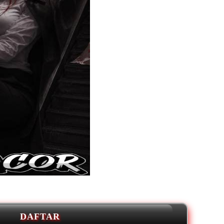
DAFTAR