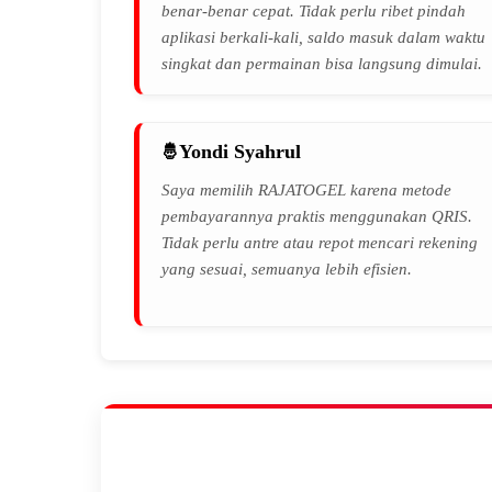
benar-benar cepat. Tidak perlu ribet pindah
aplikasi berkali-kali, saldo masuk dalam waktu
singkat dan permainan bisa langsung dimulai.
Yondi Syahrul
Saya memilih RAJATOGEL karena metode
pembayarannya praktis menggunakan QRIS.
Tidak perlu antre atau repot mencari rekening
yang sesuai, semuanya lebih efisien.