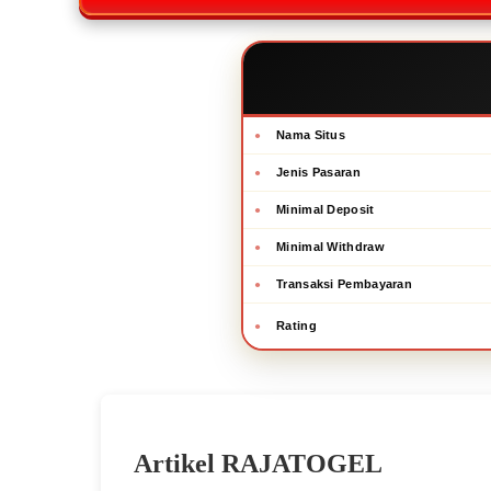
Nama Situs
Jenis Pasaran
Minimal Deposit
Minimal Withdraw
Transaksi Pembayaran
Rating
Artikel RAJATOGEL