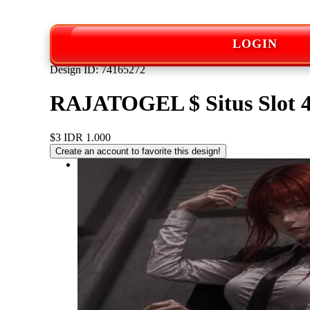
LOGIN
Design ID: 74165272
RAJATOGEL $ Situs Slot 4
$3
IDR 1.000
Create an account to favorite this design!