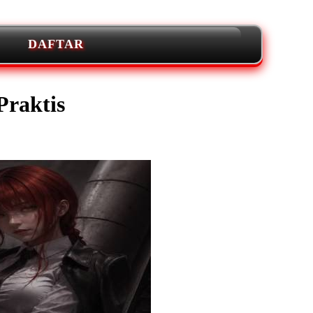
DAFTAR
Praktis