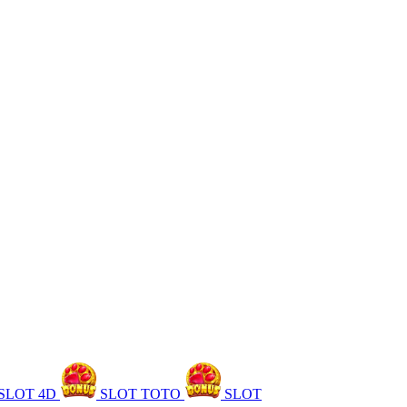
SLOT 4D
SLOT TOTO
SLOT