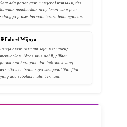
Saat ada pertanyaan mengenai transaksi, tim
bantuan memberikan penjelasan yang jelas
sehingga proses bermain terasa lebih nyaman.
Fahrel Wijaya
Pengalaman bermain sejauh ini cukup
memuaskan. Akses situs stabil, pilihan
permainan beragam, dan informasi yang
tersedia membantu saya mengenal fitur-fitur
yang ada sebelum mulai bermain.