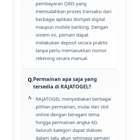
pembayaran QRIS yang
memudahkan proses transaksi dari
berbagai aplikasi dompet digital
maupun mobile banking. Dengan
sistem ini, pemain dapat
melakukan deposit secara praktis
tanpa perlu memasukkan nomor
rekening secara manual.
Permainan apa saja yang
tersedia di RAJATOGEL?
RAJATOGEL menyediakan berbagai
pilihan permainan, mulai dari slot
online dengan beragam tema
hingga permainan angka 4D.
Seluruh kategori dapat diakses
dalam satu akun sehingga pemain