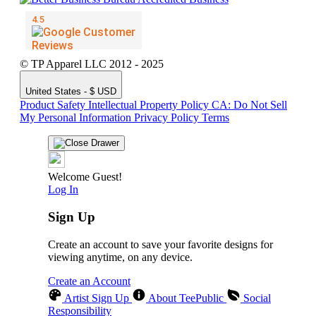
© TP Apparel LLC 2012 - 2025
United States - $ USD
Product Safety
Intellectual Property Policy
CA: Do Not Sell
My Personal Information
Privacy Policy
Terms
Welcome Guest!
Log In
Sign Up
Create an account to save your favorite designs for
viewing anytime, on any device.
Create an Account
Artist Sign Up
About TeePublic
Social
Responsibility