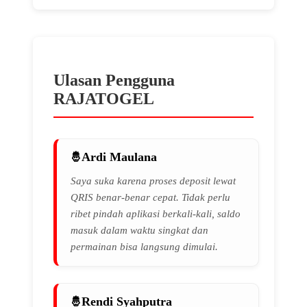
Ulasan Pengguna
RAJATOGEL
Ardi Maulana
Saya suka karena proses deposit lewat
QRIS benar-benar cepat. Tidak perlu
ribet pindah aplikasi berkali-kali, saldo
masuk dalam waktu singkat dan
permainan bisa langsung dimulai.
Rendi Syahputra