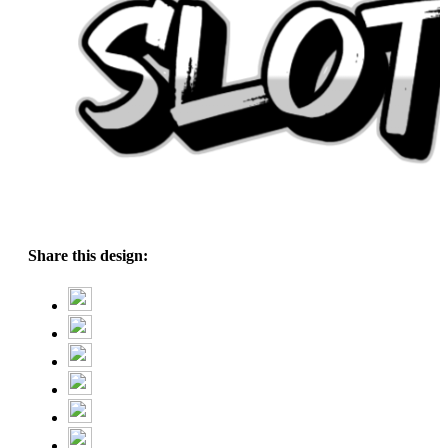
Share this design: