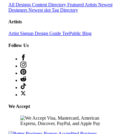
All Designs
Content Directory
Featured Artists
Newest
Designers
Newest slot
Tag Directory
Artists
Artist Signup
Design Guide
TeePublic Blog
Follow Us
We Accept