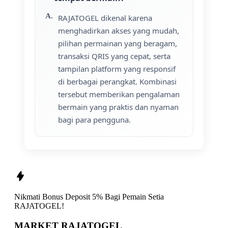
RAJATOGEL dikenal karena
menghadirkan akses yang mudah,
pilihan permainan yang beragam,
transaksi QRIS yang cepat, serta
tampilan platform yang responsif
di berbagai perangkat. Kombinasi
tersebut memberikan pengalaman
bermain yang praktis dan nyaman
bagi para pengguna.
Nikmati
Bonus Deposit 5%
Bagi Pemain Setia
RAJATOGEL!
MARKET RAJATOGEL