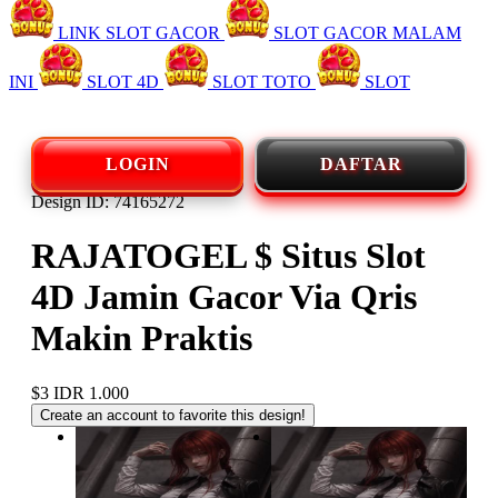
LINK SLOT GACOR
SLOT GACOR MALAM
INI
SLOT 4D
SLOT TOTO
SLOT
LOGIN
DAFTAR
Design ID: 74165272
RAJATOGEL $ Situs Slot
4D Jamin Gacor Via Qris
Makin Praktis
$3
IDR 1.000
Create an account to favorite this design!