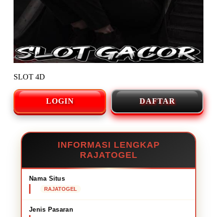
SLOT 4D
LOGIN
DAFTAR
INFORMASI LENGKAP
RAJATOGEL
Nama Situs
RAJATOGEL
Jenis Pasaran