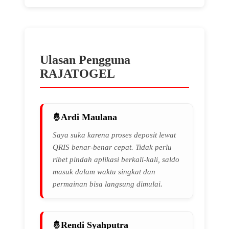
Ulasan Pengguna
RAJATOGEL
Ardi Maulana
Saya suka karena proses deposit lewat
QRIS benar-benar cepat. Tidak perlu
ribet pindah aplikasi berkali-kali, saldo
masuk dalam waktu singkat dan
permainan bisa langsung dimulai.
Rendi Syahputra