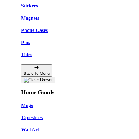
Stickers
Magnets
Phone Cases
Pins
Totes
Back To Menu
Home Goods
Mugs
Tapestries
Wall Art