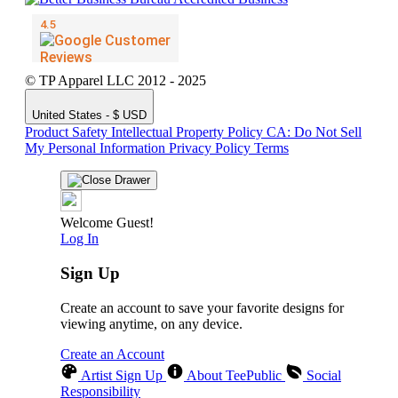
© TP Apparel LLC 2012 - 2025
United States - $ USD
Product Safety
Intellectual Property Policy
CA: Do Not Sell
My Personal Information
Privacy Policy
Terms
Welcome Guest!
Log In
Sign Up
Create an account to save your favorite designs for
viewing anytime, on any device.
Create an Account
Artist Sign Up
About TeePublic
Social
Responsibility