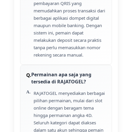
pembayaran QRIS yang
memudahkan proses transaksi dari
berbagai aplikasi dompet digital
maupun mobile banking. Dengan
sistem ini, pemain dapat
melakukan deposit secara praktis
tanpa perlu memasukkan nomor
rekening secara manual.
Permainan apa saja yang
tersedia di RAJATOGEL?
RAJATOGEL menyediakan berbagai
pilihan permainan, mulai dari slot
online dengan beragam tema
hingga permainan angka 4D.
Seluruh kategori dapat diakses
dalam satu akun sehingga pemain