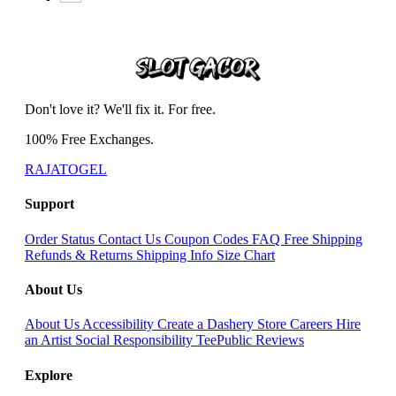
Don't love it? We'll fix it. For free.
100% Free Exchanges.
RAJATOGEL
Support
Order Status
Contact Us
Coupon Codes
FAQ
Free Shipping
Refunds & Returns
Shipping Info
Size Chart
About Us
About Us
Accessibility
Create a Dashery Store
Careers
Hire
an Artist
Social Responsibility
TeePublic Reviews
Explore