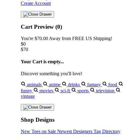
Create Account
Cart Preview (0)
You're
$70.00
Away from
FREE US Shipping!
$0
$70
Your Cart is empty...
Discover something you'll love!
animals
anime
drinks
fantasy
food
funny
movies
sci-fi
sports
television
vintage
Shop Designs
New Tees on Sale
Newest Designers
Tag Directory