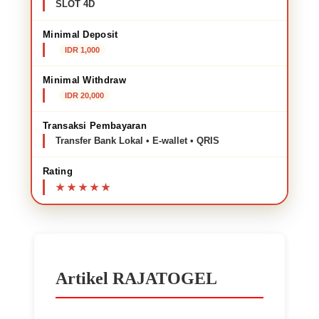
SLOT 4D
Minimal Deposit
IDR 1,000
Minimal Withdraw
IDR 20,000
Transaksi Pembayaran
Transfer Bank Lokal • E-wallet • QRIS
Rating
Artikel RAJATOGEL