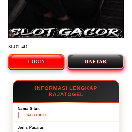
SLOT 4D
LOGIN
DAFTAR
INFORMASI LENGKAP
RAJATOGEL
Nama Situs
RAJATOGEL
Jenis Pasaran