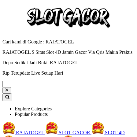
Cari kami di Google : RAJATOGEL
RAJATOGEL $ Situs Slot 4D Jamin Gacor Via Qris Makin Praktis
Depo Sedikit Jadi Bukit RAJATOGEL
Rtp Terupdate Live Setiap Hari
Explore Categories
Popular Products
RAJATOGEL
SLOT GACOR
SLOT 4D