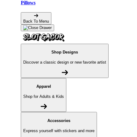
Pillows
Back To Menu
Shop Designs
Discover a classic design or new favorite artist
Apparel
Shop for Adults & Kids
Accessories
Express yourself with stickers and more