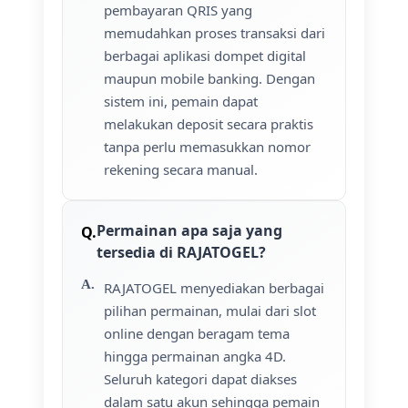
pembayaran QRIS yang
memudahkan proses transaksi dari
berbagai aplikasi dompet digital
maupun mobile banking. Dengan
sistem ini, pemain dapat
melakukan deposit secara praktis
tanpa perlu memasukkan nomor
rekening secara manual.
Permainan apa saja yang
tersedia di RAJATOGEL?
RAJATOGEL menyediakan berbagai
pilihan permainan, mulai dari slot
online dengan beragam tema
hingga permainan angka 4D.
Seluruh kategori dapat diakses
dalam satu akun sehingga pemain