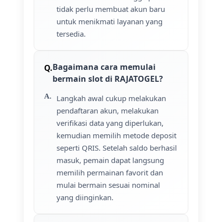
tidak perlu membuat akun baru
untuk menikmati layanan yang
tersedia.
Bagaimana cara memulai
bermain slot di RAJATOGEL?
Langkah awal cukup melakukan
pendaftaran akun, melakukan
verifikasi data yang diperlukan,
kemudian memilih metode deposit
seperti QRIS. Setelah saldo berhasil
masuk, pemain dapat langsung
memilih permainan favorit dan
mulai bermain sesuai nominal
yang diinginkan.