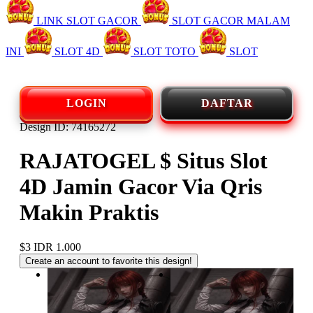
LINK SLOT GACOR
SLOT GACOR MALAM
INI
SLOT 4D
SLOT TOTO
SLOT
LOGIN
DAFTAR
Design ID: 74165272
RAJATOGEL $ Situs Slot
4D Jamin Gacor Via Qris
Makin Praktis
$3
IDR 1.000
Create an account to favorite this design!