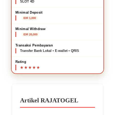
SLOT 4D
Minimal Deposit
IDR 1,000
Minimal Withdraw
IDR 20,000
Transaksi Pembayaran
Transfer Bank Lokal • E-wallet • QRIS
Rating
Artikel RAJATOGEL