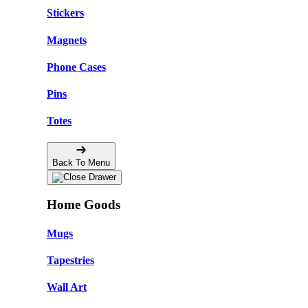
Stickers
Magnets
Phone Cases
Pins
Totes
Back To Menu
Home Goods
Mugs
Tapestries
Wall Art