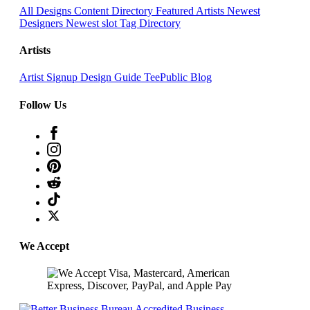
All Designs
Content Directory
Featured Artists
Newest
Designers
Newest slot
Tag Directory
Artists
Artist Signup
Design Guide
TeePublic Blog
Follow Us
We Accept