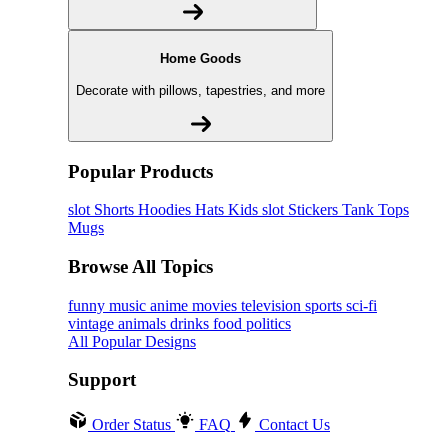
Home Goods
Decorate with pillows, tapestries, and more
Popular Products
slot
Shorts
Hoodies
Hats
Kids slot
Stickers
Tank Tops
Mugs
Browse All Topics
funny
music
anime
movies
television
sports
sci-fi
vintage
animals
drinks
food
politics
All Popular Designs
Support
Order Status
FAQ
Contact Us