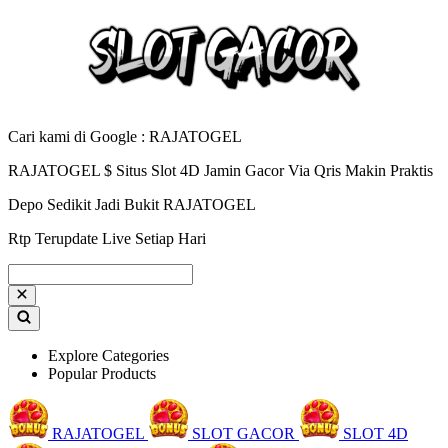
Cari kami di Google : RAJATOGEL
RAJATOGEL $ Situs Slot 4D Jamin Gacor Via Qris Makin Praktis
Depo Sedikit Jadi Bukit RAJATOGEL
Rtp Terupdate Live Setiap Hari
Explore Categories
Popular Products
RAJATOGEL
SLOT GACOR
SLOT 4D