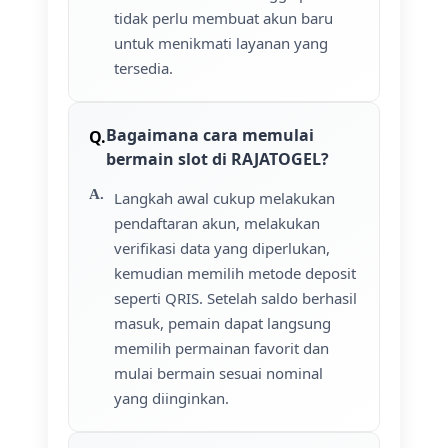
tidak perlu membuat akun baru
untuk menikmati layanan yang
tersedia.
Bagaimana cara memulai
bermain slot di RAJATOGEL?
Langkah awal cukup melakukan
pendaftaran akun, melakukan
verifikasi data yang diperlukan,
kemudian memilih metode deposit
seperti QRIS. Setelah saldo berhasil
masuk, pemain dapat langsung
memilih permainan favorit dan
mulai bermain sesuai nominal
yang diinginkan.