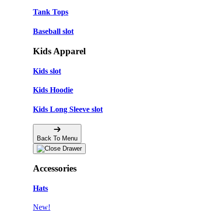
Tank Tops
Baseball slot
Kids Apparel
Kids slot
Kids Hoodie
Kids Long Sleeve slot
Back To Menu
Accessories
Hats
New!