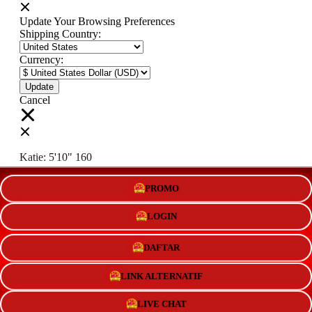
Update Your Browsing Preferences
Shipping Country:
Currency:
Cancel
Katie:
5'10"
160
PROMO
Select your person:
Male
Female
LOGIN
Height
Short
Med
Tall
DAFTAR
Weight
Slim
Avg
Heavy
LINK ALTERNATIF
View Size Chart
LIVE CHAT