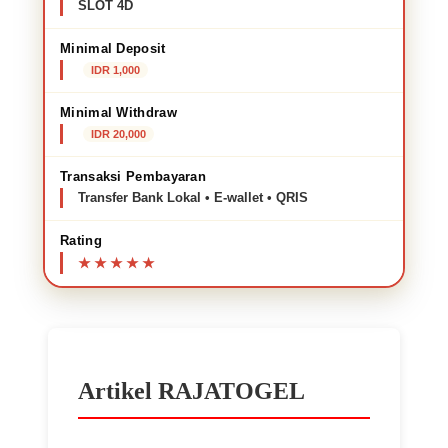
SLOT 4D
Minimal Deposit
IDR 1,000
Minimal Withdraw
IDR 20,000
Transaksi Pembayaran
Transfer Bank Lokal • E-wallet • QRIS
Rating
Artikel RAJATOGEL