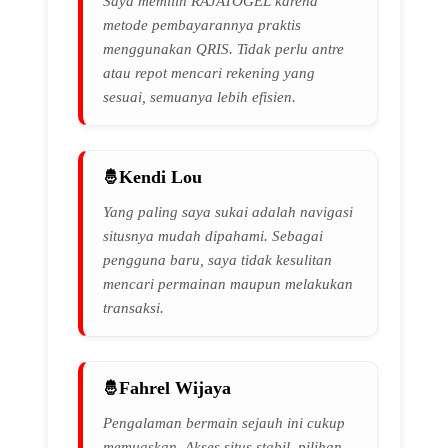
Saya memilih RAJATOGEL karena
metode pembayarannya praktis
menggunakan QRIS. Tidak perlu antre
atau repot mencari rekening yang
sesuai, semuanya lebih efisien.
Kendi Lou
Yang paling saya sukai adalah navigasi
situsnya mudah dipahami. Sebagai
pengguna baru, saya tidak kesulitan
mencari permainan maupun melakukan
transaksi.
Fahrel Wijaya
Pengalaman bermain sejauh ini cukup
memuaskan. Akses situs stabil, pilihan