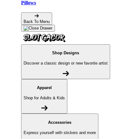
Pillows
Back To Menu
Shop Designs
Discover a classic design or new favorite artist
Apparel
Shop for Adults & Kids
Accessories
Express yourself with stickers and more