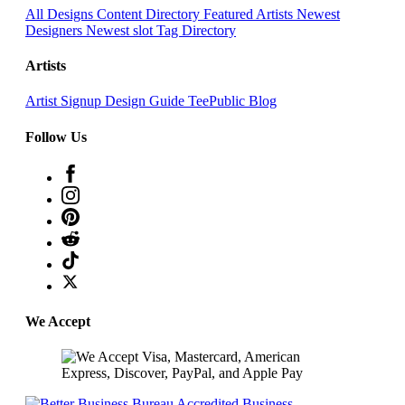
All Designs
Content Directory
Featured Artists
Newest
Designers
Newest slot
Tag Directory
Artists
Artist Signup
Design Guide
TeePublic Blog
Follow Us
We Accept