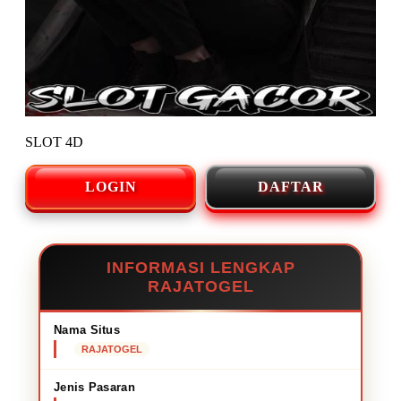
SLOT 4D
LOGIN
DAFTAR
INFORMASI LENGKAP
RAJATOGEL
Nama Situs
RAJATOGEL
Jenis Pasaran