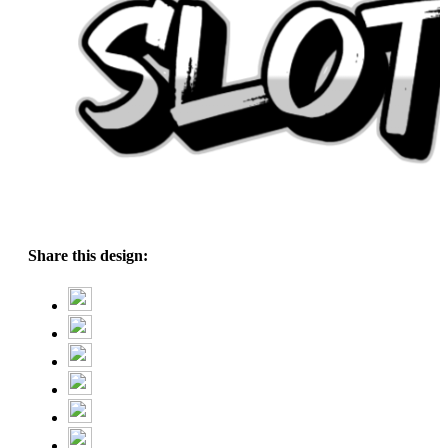
Share this design: