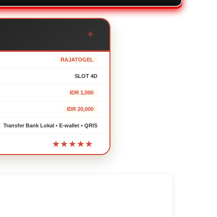
RAJATOGEL
SLOT 4D
IDR 1,000
IDR 20,000
Transfer Bank Lokal • E-wallet • QRIS