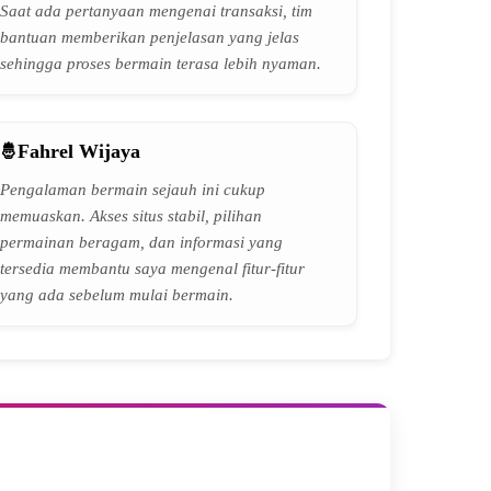
Saat ada pertanyaan mengenai transaksi, tim
bantuan memberikan penjelasan yang jelas
sehingga proses bermain terasa lebih nyaman.
Fahrel Wijaya
Pengalaman bermain sejauh ini cukup
memuaskan. Akses situs stabil, pilihan
permainan beragam, dan informasi yang
tersedia membantu saya mengenal fitur-fitur
yang ada sebelum mulai bermain.