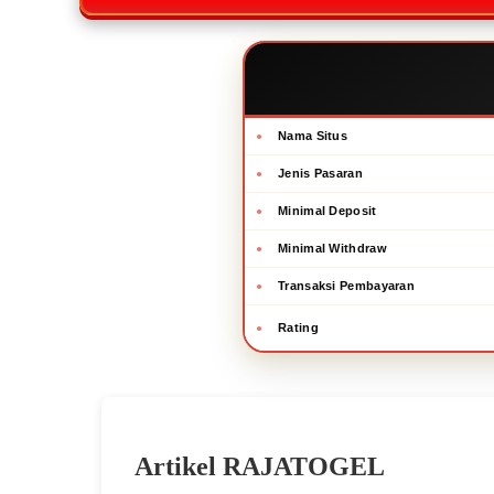
Nama Situs
Jenis Pasaran
Minimal Deposit
Minimal Withdraw
Transaksi Pembayaran
Rating
Artikel RAJATOGEL