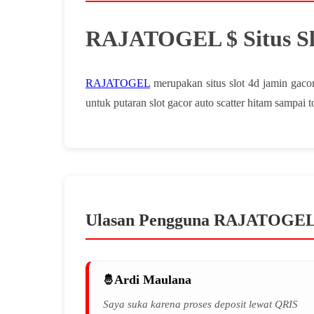
RAJATOGEL $ Situs Slo
RAJATOGEL
merupakan situs slot 4d jamin gacor
untuk putaran slot gacor auto scatter hitam sampai t
Ulasan Pengguna RAJATOGE
Ardi Maulana
Saya suka karena proses deposit lewat QRIS