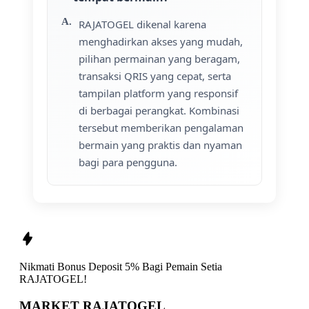
RAJATOGEL dikenal karena
menghadirkan akses yang mudah,
pilihan permainan yang beragam,
transaksi QRIS yang cepat, serta
tampilan platform yang responsif
di berbagai perangkat. Kombinasi
tersebut memberikan pengalaman
bermain yang praktis dan nyaman
bagi para pengguna.
Nikmati
Bonus Deposit 5%
Bagi Pemain Setia
RAJATOGEL!
MARKET RAJATOGEL