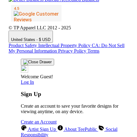
© TP Apparel LLC 2012 - 2025
United States - $ USD
Product Safety
Intellectual Property Policy
CA: Do Not Sell
My Personal Information
Privacy Policy
Terms
Welcome Guest!
Log In
Sign Up
Create an account to save your favorite designs for
viewing anytime, on any device.
Create an Account
Artist Sign Up
About TeePublic
Social
Responsibility