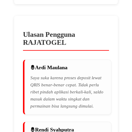
Ulasan Pengguna
RAJATOGEL
Ardi Maulana
Saya suka karena proses deposit lewat
QRIS benar-benar cepat. Tidak perlu
ribet pindah aplikasi berkali-kali, saldo
masuk dalam waktu singkat dan
permainan bisa langsung dimulai.
Rendi Syahputra