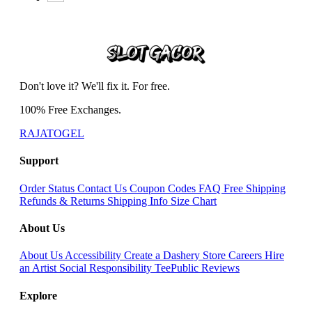
Don't love it? We'll fix it. For free.
100% Free Exchanges.
RAJATOGEL
Support
Order Status
Contact Us
Coupon Codes
FAQ
Free Shipping
Refunds & Returns
Shipping Info
Size Chart
About Us
About Us
Accessibility
Create a Dashery Store
Careers
Hire
an Artist
Social Responsibility
TeePublic Reviews
Explore