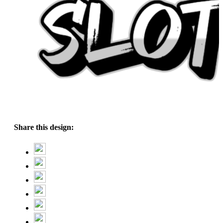
Share this design: