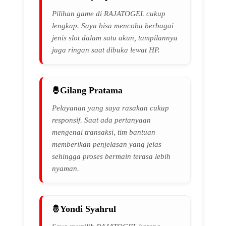
Pilihan game di RAJATOGEL cukup
lengkap. Saya bisa mencoba berbagai
jenis slot dalam satu akun, tampilannya
juga ringan saat dibuka lewat HP.
Gilang Pratama
Pelayanan yang saya rasakan cukup
responsif. Saat ada pertanyaan
mengenai transaksi, tim bantuan
memberikan penjelasan yang jelas
sehingga proses bermain terasa lebih
nyaman.
Yondi Syahrul