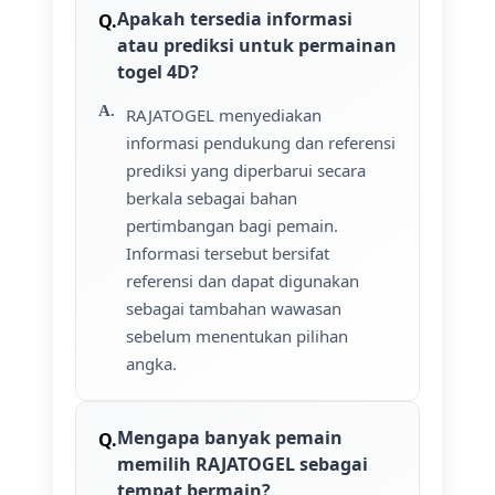
Apakah tersedia informasi
atau prediksi untuk permainan
togel 4D?
RAJATOGEL menyediakan
informasi pendukung dan referensi
prediksi yang diperbarui secara
berkala sebagai bahan
pertimbangan bagi pemain.
Informasi tersebut bersifat
referensi dan dapat digunakan
sebagai tambahan wawasan
sebelum menentukan pilihan
angka.
Mengapa banyak pemain
memilih RAJATOGEL sebagai
tempat bermain?