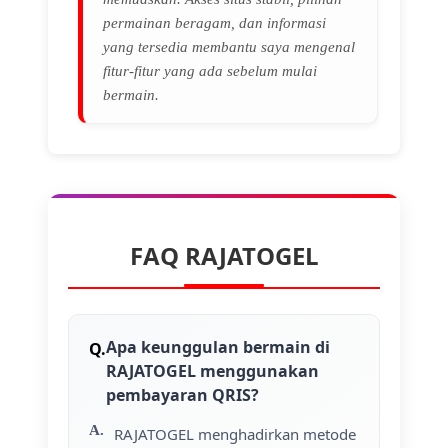
permainan beragam, dan informasi
yang tersedia membantu saya mengenal
fitur-fitur yang ada sebelum mulai
bermain.
FAQ RAJATOGEL
Apa keunggulan bermain di
RAJATOGEL menggunakan
pembayaran QRIS?
RAJATOGEL menghadirkan metode