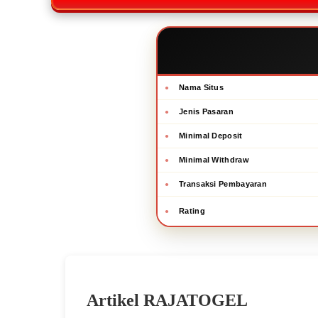
Nama Situs
Jenis Pasaran
Minimal Deposit
Minimal Withdraw
Transaksi Pembayaran
Rating
Artikel RAJATOGEL