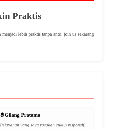
in Praktis
enjadi lebih praktis tanpa antri, join us sekarang
Gilang Pratama
Pelayanan yang saya rasakan cukup responsif.