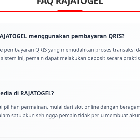
FAQ RAJATOGEL
 RAJATOGEL menggunakan pembayaran QRIS?
pembayaran QRIS yang memudahkan proses transaksi dari 
sistem ini, pemain dapat melakukan deposit secara prakt
sedia di RAJATOGEL?
pilihan permainan, mulai dari slot online dengan berag
dalam satu akun sehingga pemain tidak perlu membuat aku