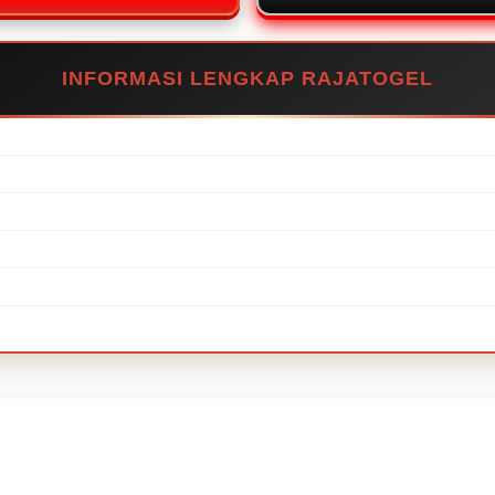
INFORMASI LENGKAP RAJATOGEL