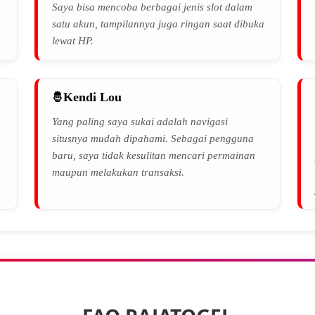
Saya bisa mencoba berbagai jenis slot dalam
satu akun, tampilannya juga ringan saat dibuka
lewat HP.
Kendi Lou
Yang paling saya sukai adalah navigasi
situsnya mudah dipahami. Sebagai pengguna
baru, saya tidak kesulitan mencari permainan
maupun melakukan transaksi.