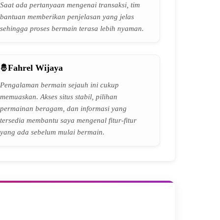
Saat ada pertanyaan mengenai transaksi, tim
bantuan memberikan penjelasan yang jelas
sehingga proses bermain terasa lebih nyaman.
Fahrel Wijaya
Pengalaman bermain sejauh ini cukup
memuaskan. Akses situs stabil, pilihan
permainan beragam, dan informasi yang
tersedia membantu saya mengenal fitur-fitur
yang ada sebelum mulai bermain.