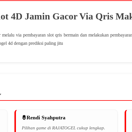
t 4D Jamin Gacor Via Qris Mak
 melalu via pembayaran slot qris bermain dan melakukan pembayaran m
ogel 4d dengan prediksi paling jitu
L
Rendi Syahputra
Pilihan game di RAJATOGEL cukup lengkap.