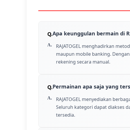
Apa keunggulan bermain di
RAJATOGEL menghadirkan metode 
maupun mobile banking. Dengan 
rekening secara manual.
Permainan apa saja yang ter
RAJATOGEL menyediakan berbagai 
Seluruh kategori dapat diakses 
tersedia.