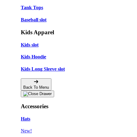
Tank Tops
Baseball slot
Kids Apparel
Kids slot
Kids Hoodie
Kids Long Sleeve slot
Back To Menu
Accessories
Hats
New!