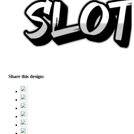
Share this design: