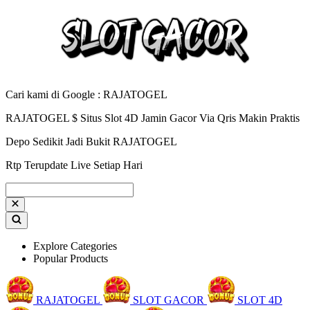
Cari kami di Google : RAJATOGEL
RAJATOGEL $ Situs Slot 4D Jamin Gacor Via Qris Makin Praktis
Depo Sedikit Jadi Bukit RAJATOGEL
Rtp Terupdate Live Setiap Hari
Explore Categories
Popular Products
RAJATOGEL
SLOT GACOR
SLOT 4D