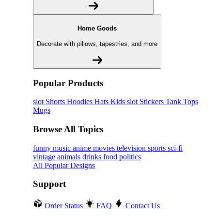
Home Goods
Decorate with pillows, tapestries, and more
Popular Products
slot
Shorts
Hoodies
Hats
Kids slot
Stickers
Tank Tops
Mugs
Browse All Topics
funny
music
anime
movies
television
sports
sci-fi
vintage
animals
drinks
food
politics
All Popular Designs
Support
Order Status
FAQ
Contact Us