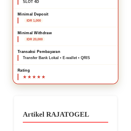
SLOT 4D
Minimal Deposit
IDR 1,000
Minimal Withdraw
IDR 20,000
Transaksi Pembayaran
Transfer Bank Lokal • E-wallet • QRIS
Rating
Artikel RAJATOGEL