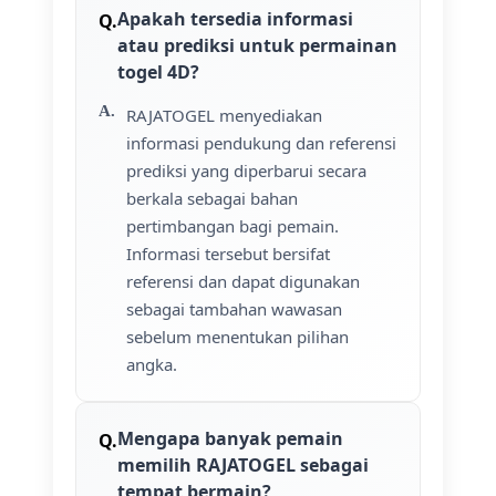
Apakah tersedia informasi
atau prediksi untuk permainan
togel 4D?
RAJATOGEL menyediakan
informasi pendukung dan referensi
prediksi yang diperbarui secara
berkala sebagai bahan
pertimbangan bagi pemain.
Informasi tersebut bersifat
referensi dan dapat digunakan
sebagai tambahan wawasan
sebelum menentukan pilihan
angka.
Mengapa banyak pemain
memilih RAJATOGEL sebagai
tempat bermain?