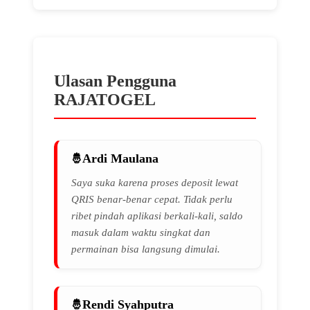
Ulasan Pengguna
RAJATOGEL
Ardi Maulana
Saya suka karena proses deposit lewat
QRIS benar-benar cepat. Tidak perlu
ribet pindah aplikasi berkali-kali, saldo
masuk dalam waktu singkat dan
permainan bisa langsung dimulai.
Rendi Syahputra