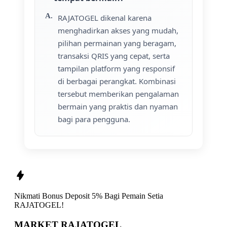
RAJATOGEL dikenal karena
menghadirkan akses yang mudah,
pilihan permainan yang beragam,
transaksi QRIS yang cepat, serta
tampilan platform yang responsif
di berbagai perangkat. Kombinasi
tersebut memberikan pengalaman
bermain yang praktis dan nyaman
bagi para pengguna.
Nikmati
Bonus Deposit 5%
Bagi Pemain Setia
RAJATOGEL!
MARKET RAJATOGEL