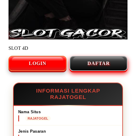
SLOT 4D
LOGIN
DAFTAR
INFORMASI LENGKAP
RAJATOGEL
Nama Situs
RAJATOGEL
Jenis Pasaran