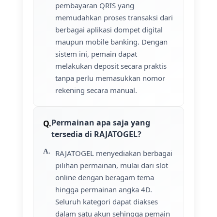
pembayaran QRIS yang
memudahkan proses transaksi dari
berbagai aplikasi dompet digital
maupun mobile banking. Dengan
sistem ini, pemain dapat
melakukan deposit secara praktis
tanpa perlu memasukkan nomor
rekening secara manual.
Permainan apa saja yang
tersedia di RAJATOGEL?
RAJATOGEL menyediakan berbagai
pilihan permainan, mulai dari slot
online dengan beragam tema
hingga permainan angka 4D.
Seluruh kategori dapat diakses
dalam satu akun sehingga pemain