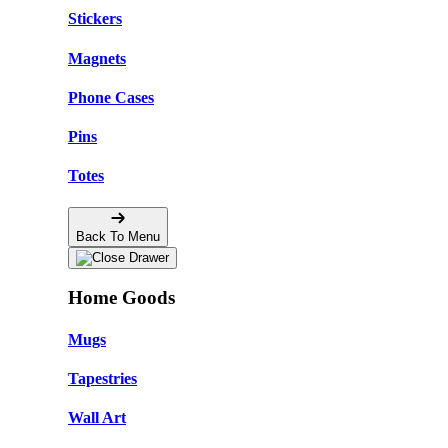
Stickers
Magnets
Phone Cases
Pins
Totes
Back To Menu
Home Goods
Mugs
Tapestries
Wall Art