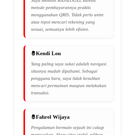
Saya memilih RAJATOGEL karena
metode pembayarannya praktis
menggunakan QRIS. Tidak perlu antre
atau repot mencari rekening yang
sesuai, semuanya lebih efisien.
Kendi Lou
Yang paling saya sukai adalah navigasi
situsnya mudah dipahami. Sebagai
pengguna baru, saya tidak kesulitan
mencari permainan maupun melakukan
transaksi.
Fahrel Wijaya
Pengalaman bermain sejauh ini cukup
memuaskan. Akses situs stabil, pilihan