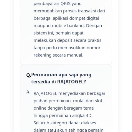
pembayaran QRIS yang
memudahkan proses transaksi dari
berbagai aplikasi dompet digital
maupun mobile banking. Dengan
sistem ini, pemain dapat
melakukan deposit secara praktis
tanpa perlu memasukkan nomor
rekening secara manual.
Permainan apa saja yang
tersedia di RAJATOGEL?
RAJATOGEL menyediakan berbagai
pilihan permainan, mulai dari slot
online dengan beragam tema
hingga permainan angka 4D.
Seluruh kategori dapat diakses
dalam satu akun sehingga pemain