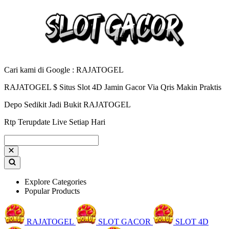
Cari kami di Google : RAJATOGEL
RAJATOGEL $ Situs Slot 4D Jamin Gacor Via Qris Makin Praktis
Depo Sedikit Jadi Bukit RAJATOGEL
Rtp Terupdate Live Setiap Hari
Explore Categories
Popular Products
RAJATOGEL
SLOT GACOR
SLOT 4D