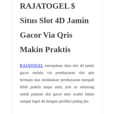
RAJATOGEL $
Situs Slot 4D Jamin
Gacor Via Qris
Makin Praktis
RAJATOGEL
merupakan situs slot 4d jamin
gacor melalu via pembayaran slot qris
bermain dan melakukan pembayaran menjadi
lebih praktis tanpa antri, join us sekarang
untuk putaran slot gacor auto scatter hitam
sampai togel 4d dengan prediksi paling jitu