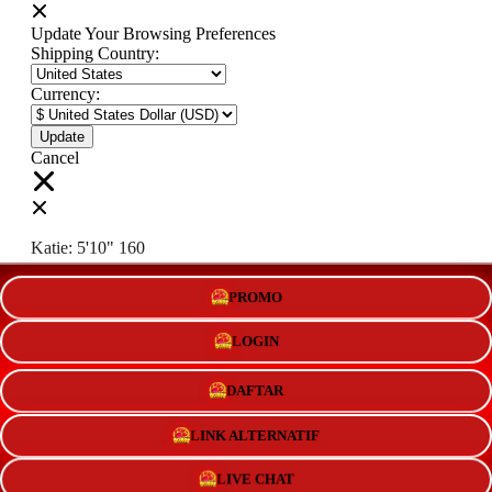
Update Your Browsing Preferences
Shipping Country:
Currency:
Cancel
Katie:
5'10"
160
PROMO
Select your person:
Male
Female
LOGIN
Height
Short
Med
Tall
DAFTAR
Weight
Slim
Avg
Heavy
LINK ALTERNATIF
View Size Chart
LIVE CHAT