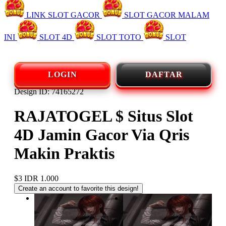
LINK SLOT GACOR
SLOT GACOR MALAM
INI
SLOT 4D
SLOT TOTO
SLOT
LOGIN
DAFTAR
Design ID: 74165272
RAJATOGEL $ Situs Slot
4D Jamin Gacor Via Qris
Makin Praktis
$3
IDR 1.000
Create an account to favorite this design!