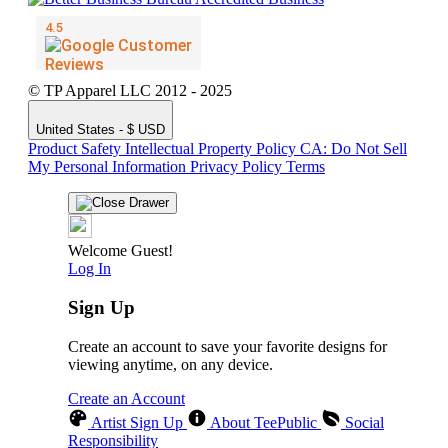
© TP Apparel LLC 2012 - 2025
United States - $ USD
Product Safety
Intellectual Property Policy
CA: Do Not Sell
My Personal Information
Privacy Policy
Terms
Welcome Guest!
Log In
Sign Up
Create an account to save your favorite designs for
viewing anytime, on any device.
Create an Account
Artist Sign Up
About TeePublic
Social
Responsibility