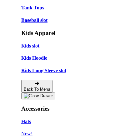
Tank Tops
Baseball slot
Kids Apparel
Kids slot
Kids Hoodie
Kids Long Sleeve slot
Back To Menu
Accessories
Hats
New!