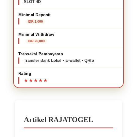
SLOT 4D
Minimal Deposit
IDR 1,000
Minimal Withdraw
IDR 20,000
Transaksi Pembayaran
Transfer Bank Lokal • E-wallet • QRIS
Rating
Artikel RAJATOGEL