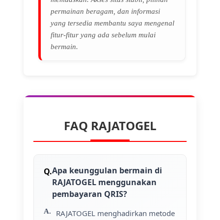
permainan beragam, dan informasi
yang tersedia membantu saya mengenal
fitur-fitur yang ada sebelum mulai
bermain.
FAQ RAJATOGEL
Apa keunggulan bermain di
RAJATOGEL menggunakan
pembayaran QRIS?
RAJATOGEL menghadirkan metode