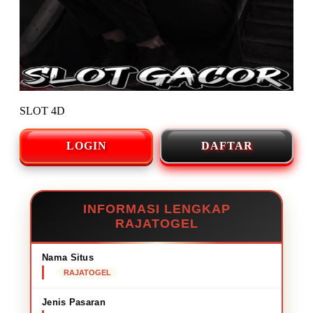
SLOT 4D
LOGIN
DAFTAR
INFORMASI LENGKAP
RAJATOGEL
Nama Situs
RAJATOGEL
Jenis Pasaran