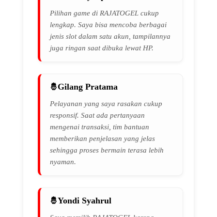
Pilihan game di RAJATOGEL cukup
lengkap. Saya bisa mencoba berbagai
jenis slot dalam satu akun, tampilannya
juga ringan saat dibuka lewat HP.
Gilang Pratama
Pelayanan yang saya rasakan cukup
responsif. Saat ada pertanyaan
mengenai transaksi, tim bantuan
memberikan penjelasan yang jelas
sehingga proses bermain terasa lebih
nyaman.
Yondi Syahrul