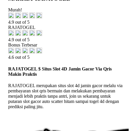
Murah!
4.9 out of 5
RAJATOGEL
4.9 out of 5
Bonus Terbesar
4.6 out of 5
RAJATOGEL $ Situs Slot 4D Jamin Gacor Via Qris
Makin Praktis
RAJATOGEL merupakan situs slot 4d jamin gacor melalu via
pembayaran slot qris bermain dan melakukan pembayaran
menjadi lebih praktis tanpa antri, join us sekarang untuk
putaran slot gacor auto scatter hitam sampai togel 4d dengan
prediksi paling jitu.