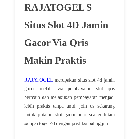
RAJATOGEL $
Situs Slot 4D Jamin
Gacor Via Qris
Makin Praktis
RAJATOGEL
merupakan situs slot 4d jamin
gacor melalu via pembayaran slot qris
bermain dan melakukan pembayaran menjadi
lebih praktis tanpa antri, join us sekarang
untuk putaran slot gacor auto scatter hitam
sampai togel 4d dengan prediksi paling jitu