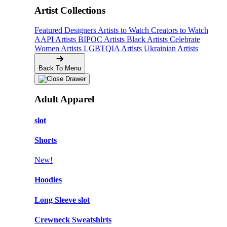
Artist Collections
Featured Designers
Artists to Watch
Creators to Watch
AAPI Artists
BIPOC Artists
Black Artists
Celebrate
Women Artists
LGBTQIA Artists
Ukrainian Artists
Back To Menu
Adult Apparel
slot
Shorts
New!
Hoodies
Long Sleeve slot
Crewneck Sweatshirts