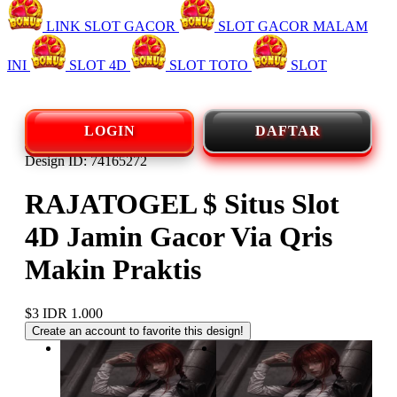
LINK SLOT GACOR
SLOT GACOR MALAM
INI
SLOT 4D
SLOT TOTO
SLOT
LOGIN
DAFTAR
Design ID: 74165272
RAJATOGEL $ Situs Slot
4D Jamin Gacor Via Qris
Makin Praktis
$3
IDR 1.000
Create an account to favorite this design!