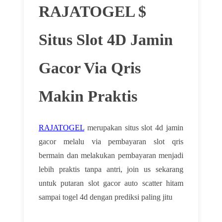
RAJATOGEL $
Situs Slot 4D Jamin
Gacor Via Qris
Makin Praktis
RAJATOGEL
merupakan situs slot 4d jamin
gacor melalu via pembayaran slot qris
bermain dan melakukan pembayaran menjadi
lebih praktis tanpa antri, join us sekarang
untuk putaran slot gacor auto scatter hitam
sampai togel 4d dengan prediksi paling jitu