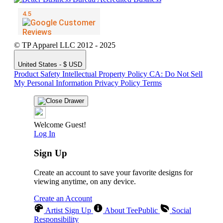
© TP Apparel LLC 2012 - 2025
United States - $ USD
Product Safety
Intellectual Property Policy
CA: Do Not Sell
My Personal Information
Privacy Policy
Terms
Welcome Guest!
Log In
Sign Up
Create an account to save your favorite designs for
viewing anytime, on any device.
Create an Account
Artist Sign Up
About TeePublic
Social
Responsibility