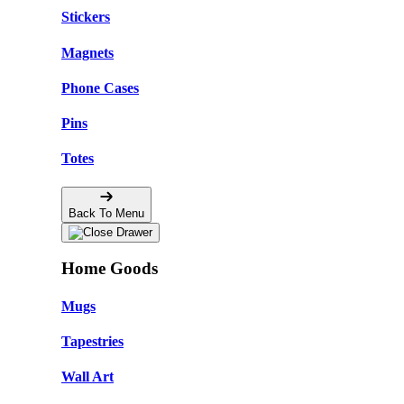
Stickers
Magnets
Phone Cases
Pins
Totes
Back To Menu
Home Goods
Mugs
Tapestries
Wall Art