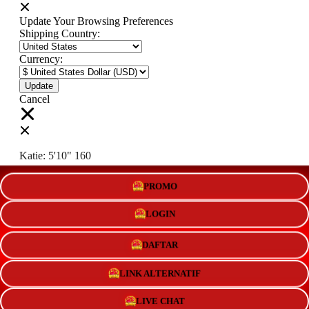
Update Your Browsing Preferences
Shipping Country:
Currency:
Cancel
Katie:
5'10"
160
PROMO
Select your person:
Male
Female
LOGIN
Height
Short
Med
Tall
DAFTAR
Weight
Slim
Avg
Heavy
LINK ALTERNATIF
View Size Chart
LIVE CHAT