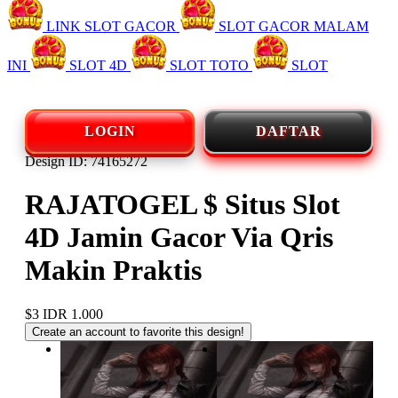
LINK SLOT GACOR
SLOT GACOR MALAM
INI
SLOT 4D
SLOT TOTO
SLOT
LOGIN
DAFTAR
Design ID: 74165272
RAJATOGEL $ Situs Slot
4D Jamin Gacor Via Qris
Makin Praktis
$3
IDR 1.000
Create an account to favorite this design!