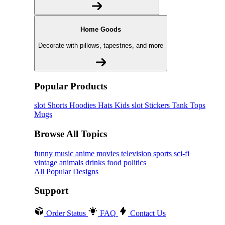
Home Goods
Decorate with pillows, tapestries, and more
Popular Products
slot
Shorts
Hoodies
Hats
Kids slot
Stickers
Tank Tops
Mugs
Browse All Topics
funny
music
anime
movies
television
sports
sci-fi
vintage
animals
drinks
food
politics
All Popular Designs
Support
Order Status
FAQ
Contact Us