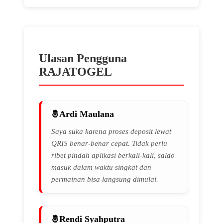
Ulasan Pengguna
RAJATOGEL
Ardi Maulana
Saya suka karena proses deposit lewat
QRIS benar-benar cepat. Tidak perlu
ribet pindah aplikasi berkali-kali, saldo
masuk dalam waktu singkat dan
permainan bisa langsung dimulai.
Rendi Syahputra