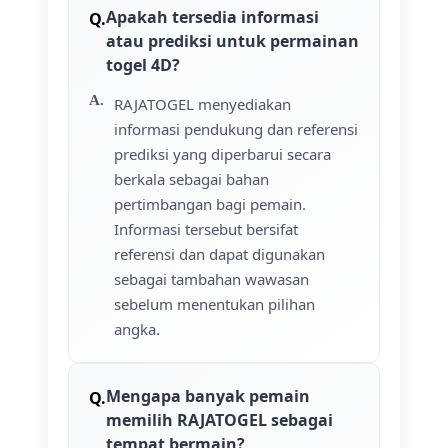
Apakah tersedia informasi
atau prediksi untuk permainan
togel 4D?
RAJATOGEL menyediakan
informasi pendukung dan referensi
prediksi yang diperbarui secara
berkala sebagai bahan
pertimbangan bagi pemain.
Informasi tersebut bersifat
referensi dan dapat digunakan
sebagai tambahan wawasan
sebelum menentukan pilihan
angka.
Mengapa banyak pemain
memilih RAJATOGEL sebagai
tempat bermain?