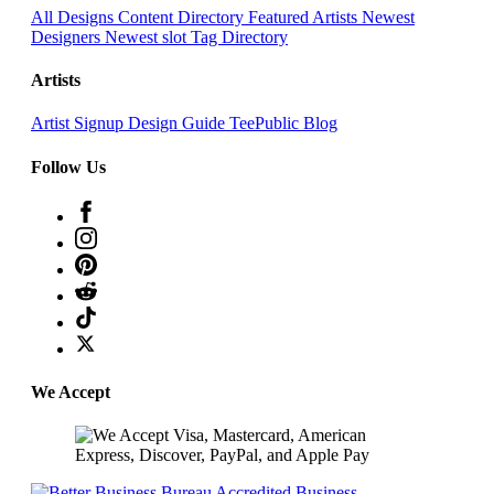
All Designs
Content Directory
Featured Artists
Newest
Designers
Newest slot
Tag Directory
Artists
Artist Signup
Design Guide
TeePublic Blog
Follow Us
We Accept