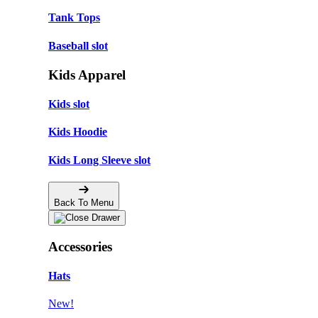
Tank Tops
Baseball slot
Kids Apparel
Kids slot
Kids Hoodie
Kids Long Sleeve slot
Back To Menu
Accessories
Hats
New!