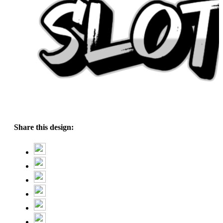
Share this design: