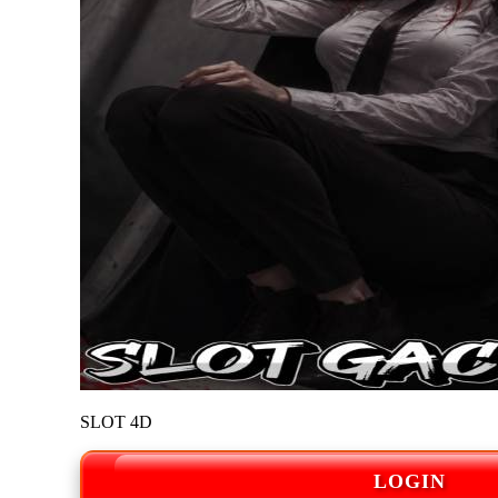
SLOT 4D
LOGIN