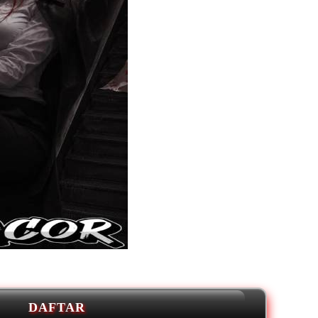
DAFTAR