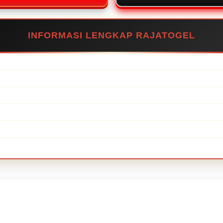
INFORMASI LENGKAP RAJATOGEL