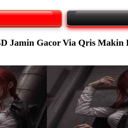
D Jamin Gacor Via Qris Makin 