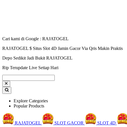
Cari kami di Google : RAJATOGEL
RAJATOGEL $ Situs Slot 4D Jamin Gacor Via Qris Makin Praktis
Depo Sedikit Jadi Bukit RAJATOGEL
Rtp Terupdate Live Setiap Hari
Explore Categories
Popular Products
RAJATOGEL
SLOT GACOR
SLOT 4D