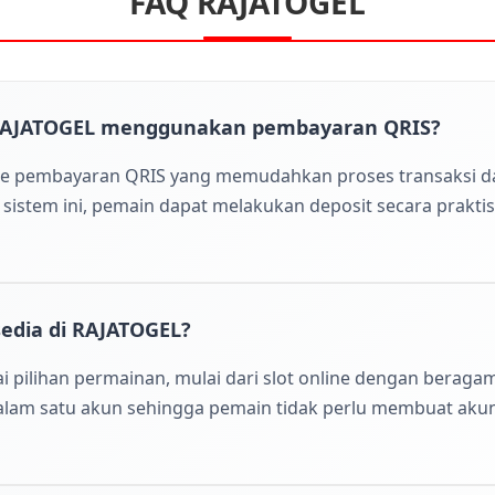
FAQ RAJATOGEL
 RAJATOGEL menggunakan pembayaran QRIS?
pembayaran QRIS yang memudahkan proses transaksi dari 
sistem ini, pemain dapat melakukan deposit secara prakt
sedia di RAJATOGEL?
pilihan permainan, mulai dari slot online dengan berag
dalam satu akun sehingga pemain tidak perlu membuat aku