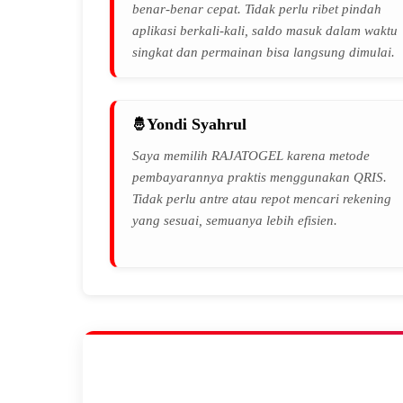
benar-benar cepat. Tidak perlu ribet pindah
aplikasi berkali-kali, saldo masuk dalam waktu
singkat dan permainan bisa langsung dimulai.
Yondi Syahrul
Saya memilih RAJATOGEL karena metode
pembayarannya praktis menggunakan QRIS.
Tidak perlu antre atau repot mencari rekening
yang sesuai, semuanya lebih efisien.