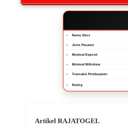
Nama Situs
Jenis Pasaran
Minimal Deposit
Minimal Withdraw
Transaksi Pembayaran
Rating
Artikel RAJATOGEL