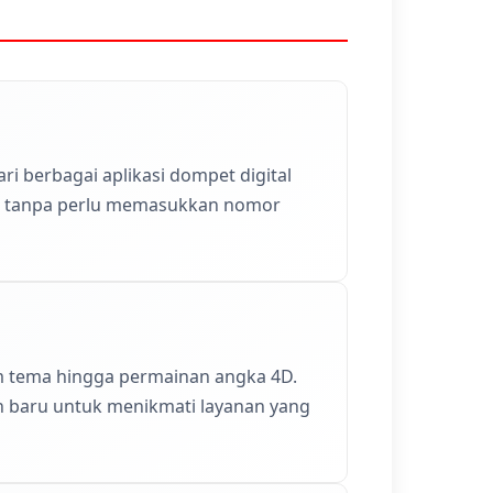
berbagai aplikasi dompet digital
is tanpa perlu memasukkan nomor
am tema hingga permainan angka 4D.
n baru untuk menikmati layanan yang