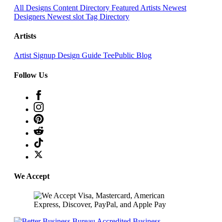
All Designs
Content Directory
Featured Artists
Newest
Designers
Newest slot
Tag Directory
Artists
Artist Signup
Design Guide
TeePublic Blog
Follow Us
We Accept