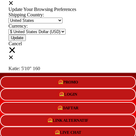
Update Your Browsing Preferences
Shipping Country:
Currency:
Cancel
Katie:
5'10"
160
PROMO
Select your person:
Male
Female
LOGIN
Height
Short
Med
Tall
DAFTAR
Weight
Slim
Avg
Heavy
LINK ALTERNATIF
View Size Chart
LIVE CHAT