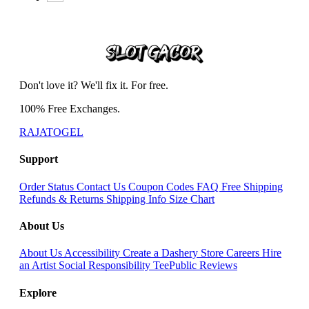
Don't love it? We'll fix it. For free.
100% Free Exchanges.
RAJATOGEL
Support
Order Status
Contact Us
Coupon Codes
FAQ
Free Shipping
Refunds & Returns
Shipping Info
Size Chart
About Us
About Us
Accessibility
Create a Dashery Store
Careers
Hire
an Artist
Social Responsibility
TeePublic Reviews
Explore