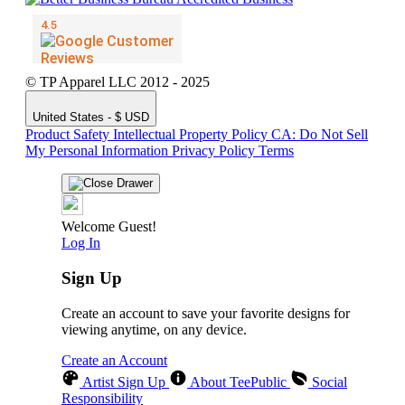
© TP Apparel LLC 2012 - 2025
United States - $ USD
Product Safety
Intellectual Property Policy
CA: Do Not Sell
My Personal Information
Privacy Policy
Terms
Welcome Guest!
Log In
Sign Up
Create an account to save your favorite designs for
viewing anytime, on any device.
Create an Account
Artist Sign Up
About TeePublic
Social
Responsibility