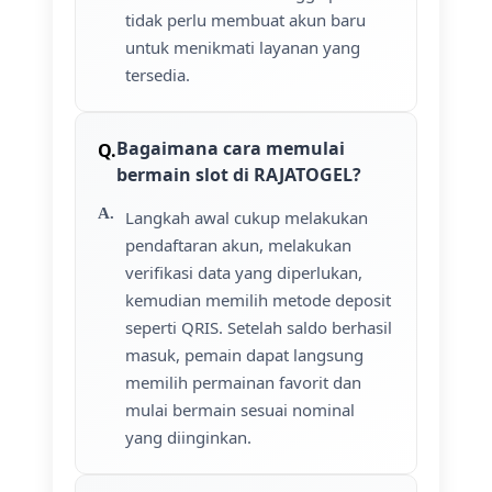
tidak perlu membuat akun baru
untuk menikmati layanan yang
tersedia.
Bagaimana cara memulai
bermain slot di RAJATOGEL?
Langkah awal cukup melakukan
pendaftaran akun, melakukan
verifikasi data yang diperlukan,
kemudian memilih metode deposit
seperti QRIS. Setelah saldo berhasil
masuk, pemain dapat langsung
memilih permainan favorit dan
mulai bermain sesuai nominal
yang diinginkan.