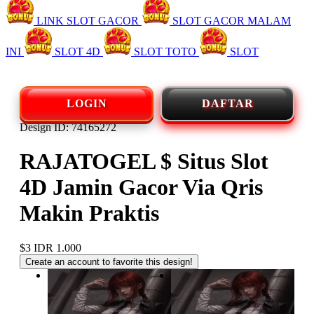
LINK SLOT GACOR
SLOT GACOR MALAM
INI
SLOT 4D
SLOT TOTO
SLOT
LOGIN
DAFTAR
Design ID: 74165272
RAJATOGEL $ Situs Slot
4D Jamin Gacor Via Qris
Makin Praktis
$3
IDR 1.000
Create an account to favorite this design!