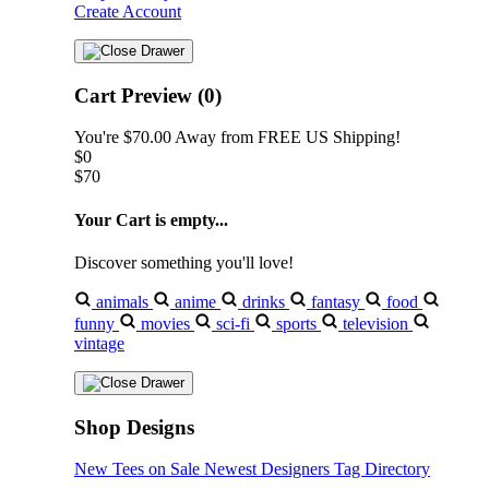
Create Account
Cart Preview (0)
You're
$70.00
Away from
FREE US Shipping!
$0
$70
Your Cart is empty...
Discover something you'll love!
animals
anime
drinks
fantasy
food
funny
movies
sci-fi
sports
television
vintage
Shop Designs
New Tees on Sale
Newest Designers
Tag Directory