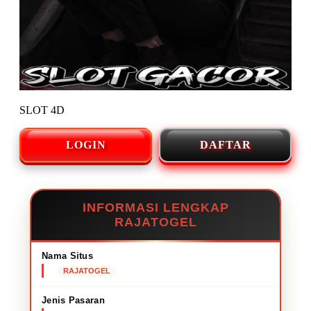
SLOT 4D
LOGIN
DAFTAR
INFORMASI LENGKAP
RAJATOGEL
Nama Situs
RAJATOGEL
Jenis Pasaran