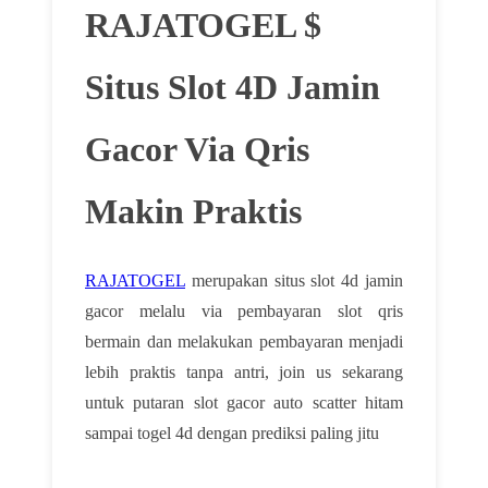
RAJATOGEL $
Situs Slot 4D Jamin
Gacor Via Qris
Makin Praktis
RAJATOGEL
merupakan situs slot 4d jamin
gacor melalu via pembayaran slot qris
bermain dan melakukan pembayaran menjadi
lebih praktis tanpa antri, join us sekarang
untuk putaran slot gacor auto scatter hitam
sampai togel 4d dengan prediksi paling jitu