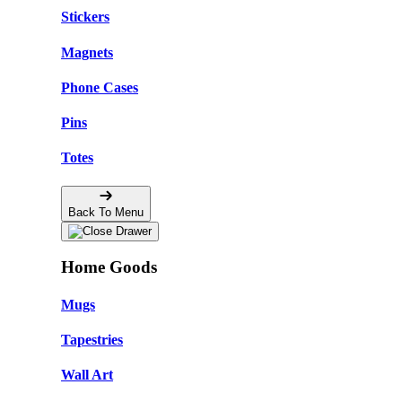
Stickers
Magnets
Phone Cases
Pins
Totes
Back To Menu
Home Goods
Mugs
Tapestries
Wall Art