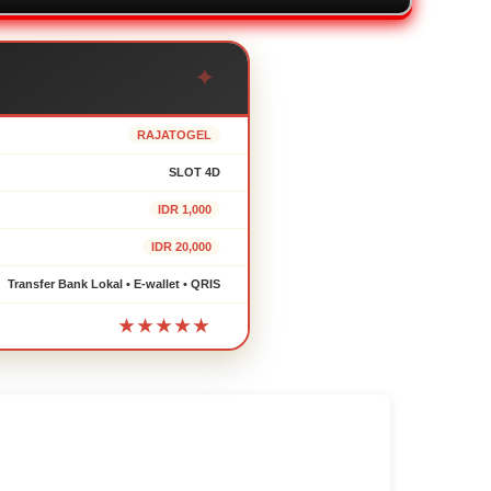
RAJATOGEL
SLOT 4D
IDR 1,000
IDR 20,000
Transfer Bank Lokal • E-wallet • QRIS