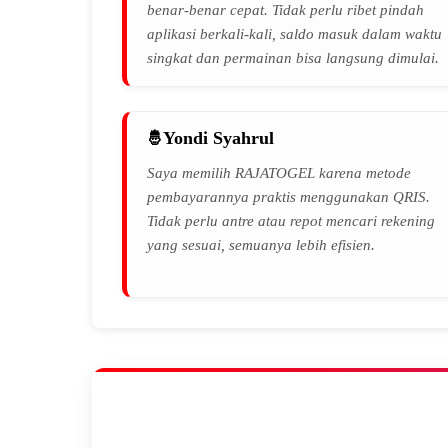
benar-benar cepat. Tidak perlu ribet pindah
aplikasi berkali-kali, saldo masuk dalam waktu
singkat dan permainan bisa langsung dimulai.
Yondi Syahrul
Saya memilih RAJATOGEL karena metode
pembayarannya praktis menggunakan QRIS.
Tidak perlu antre atau repot mencari rekening
yang sesuai, semuanya lebih efisien.