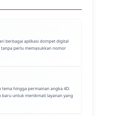
berbagai aplikasi dompet digital
is tanpa perlu memasukkan nomor
am tema hingga permainan angka 4D.
n baru untuk menikmati layanan yang