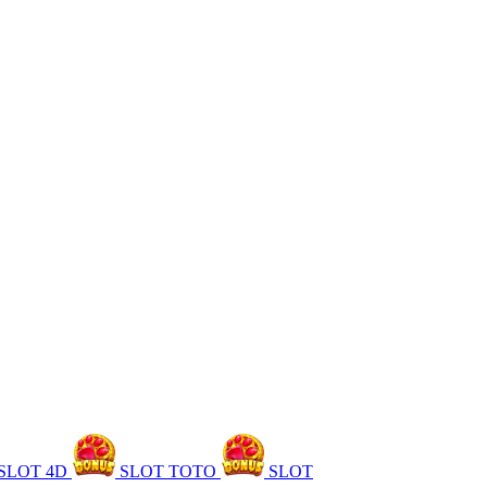
SLOT 4D
SLOT TOTO
SLOT