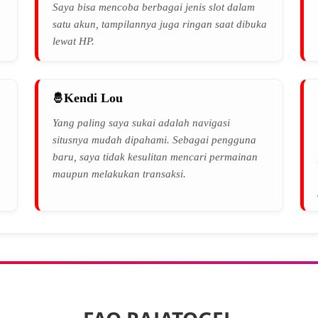
Saya bisa mencoba berbagai jenis slot dalam
satu akun, tampilannya juga ringan saat dibuka
lewat HP.
Kendi Lou
Yang paling saya sukai adalah navigasi
situsnya mudah dipahami. Sebagai pengguna
baru, saya tidak kesulitan mencari permainan
maupun melakukan transaksi.