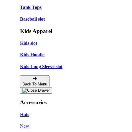
Tank Tops
Baseball slot
Kids Apparel
Kids slot
Kids Hoodie
Kids Long Sleeve slot
Back To Menu
Accessories
Hats
New!