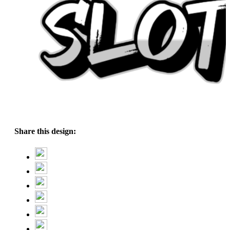
Share this design: