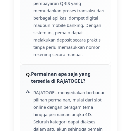
pembayaran QRIS yang
memudahkan proses transaksi dari
berbagai aplikasi dompet digital
maupun mobile banking. Dengan
sistem ini, pemain dapat
melakukan deposit secara praktis
tanpa perlu memasukkan nomor
rekening secara manual.
Permainan apa saja yang
tersedia di RAJATOGEL?
RAJATOGEL menyediakan berbagai
pilihan permainan, mulai dari slot
online dengan beragam tema
hingga permainan angka 4D.
Seluruh kategori dapat diakses
dalam satu akun sehingga pemain