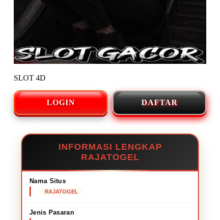
SLOT 4D
LOGIN
DAFTAR
INFORMASI LENGKAP
RAJATOGEL
Nama Situs
RAJATOGEL
Jenis Pasaran