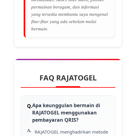
permainan beragam, dan informasi
yang tersedia membantu saya mengenal
fitur-fitur yang ada sebelum mulai
bermain.
FAQ RAJATOGEL
Apa keunggulan bermain di
RAJATOGEL menggunakan
pembayaran QRIS?
RAJATOGEL menghadirkan metode