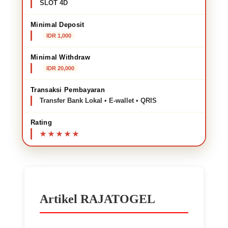
SLOT 4D
Minimal Deposit
IDR 1,000
Minimal Withdraw
IDR 20,000
Transaksi Pembayaran
Transfer Bank Lokal • E-wallet • QRIS
Rating
Artikel RAJATOGEL