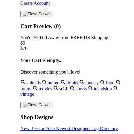
Create Account
Cart Preview (0)
You're
$70.00
Away from
FREE US Shipping!
$0
$70
Your Cart is empty...
Discover something you'll love!
animals
anime
drinks
fantasy
food
funny
movies
sci-fi
sports
television
vintage
Shop Designs
New Tees on Sale
Newest Designers
Tag Directory