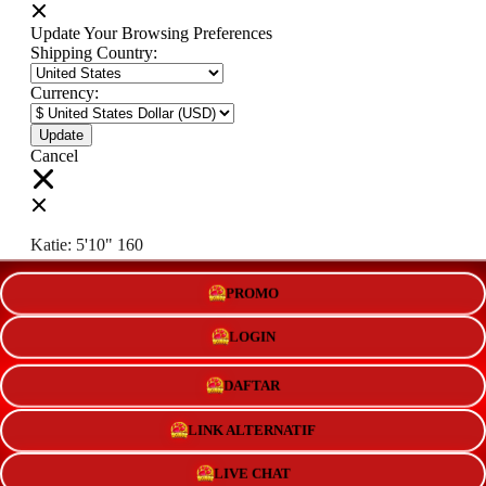
Update Your Browsing Preferences
Shipping Country:
Currency:
Cancel
Katie:
5'10"
160
PROMO
Select your person:
Male
Female
LOGIN
Height
Short
Med
Tall
DAFTAR
Weight
Slim
Avg
Heavy
LINK ALTERNATIF
View Size Chart
LIVE CHAT