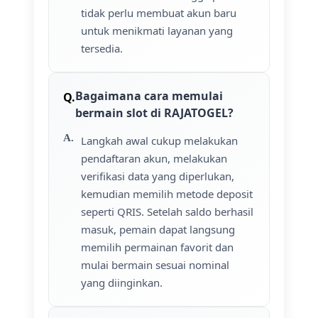
tidak perlu membuat akun baru
untuk menikmati layanan yang
tersedia.
Bagaimana cara memulai
bermain slot di RAJATOGEL?
Langkah awal cukup melakukan
pendaftaran akun, melakukan
verifikasi data yang diperlukan,
kemudian memilih metode deposit
seperti QRIS. Setelah saldo berhasil
masuk, pemain dapat langsung
memilih permainan favorit dan
mulai bermain sesuai nominal
yang diinginkan.