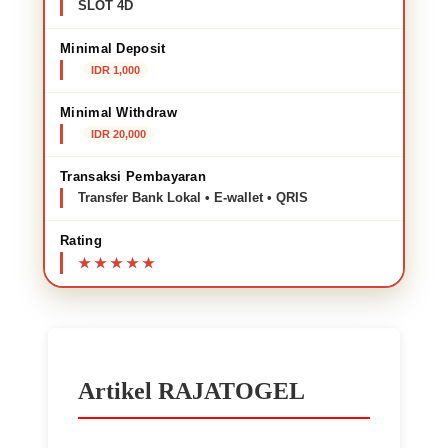
SLOT 4D
Minimal Deposit
IDR 1,000
Minimal Withdraw
IDR 20,000
Transaksi Pembayaran
Transfer Bank Lokal • E-wallet • QRIS
Rating
Artikel RAJATOGEL