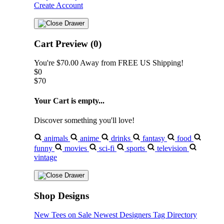
Create Account
Cart Preview (0)
You're
$70.00
Away from
FREE US Shipping!
$0
$70
Your Cart is empty...
Discover something you'll love!
animals
anime
drinks
fantasy
food
funny
movies
sci-fi
sports
television
vintage
Shop Designs
New Tees on Sale
Newest Designers
Tag Directory