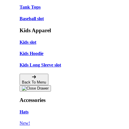
Tank Tops
Baseball slot
Kids Apparel
Kids slot
Kids Hoodie
Kids Long Sleeve slot
Back To Menu
Accessories
Hats
New!