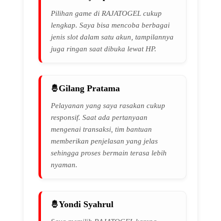
Pilihan game di RAJATOGEL cukup
lengkap. Saya bisa mencoba berbagai
jenis slot dalam satu akun, tampilannya
juga ringan saat dibuka lewat HP.
Gilang Pratama
Pelayanan yang saya rasakan cukup
responsif. Saat ada pertanyaan
mengenai transaksi, tim bantuan
memberikan penjelasan yang jelas
sehingga proses bermain terasa lebih
nyaman.
Yondi Syahrul