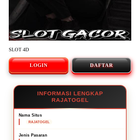
SLOT 4D
LOGIN
DAFTAR
INFORMASI LENGKAP
RAJATOGEL
Nama Situs
RAJATOGEL
Jenis Pasaran