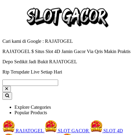
Cari kami di Google : RAJATOGEL
RAJATOGEL $ Situs Slot 4D Jamin Gacor Via Qris Makin Praktis
Depo Sedikit Jadi Bukit RAJATOGEL
Rtp Terupdate Live Setiap Hari
Explore Categories
Popular Products
RAJATOGEL
SLOT GACOR
SLOT 4D