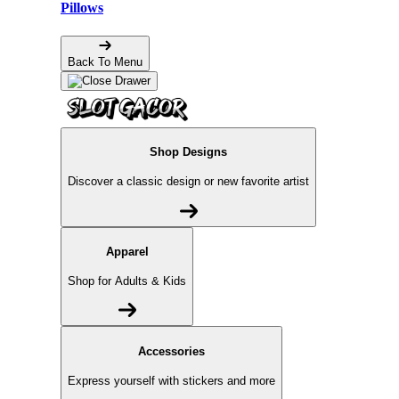
Pillows
Back To Menu
Shop Designs
Discover a classic design or new favorite artist
Apparel
Shop for Adults & Kids
Accessories
Express yourself with stickers and more