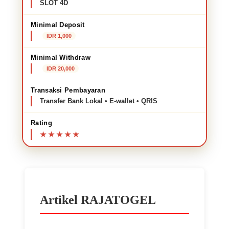
SLOT 4D
Minimal Deposit
IDR 1,000
Minimal Withdraw
IDR 20,000
Transaksi Pembayaran
Transfer Bank Lokal • E-wallet • QRIS
Rating
Artikel RAJATOGEL