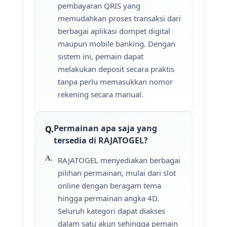
pembayaran QRIS yang
memudahkan proses transaksi dari
berbagai aplikasi dompet digital
maupun mobile banking. Dengan
sistem ini, pemain dapat
melakukan deposit secara praktis
tanpa perlu memasukkan nomor
rekening secara manual.
Permainan apa saja yang
tersedia di RAJATOGEL?
RAJATOGEL menyediakan berbagai
pilihan permainan, mulai dari slot
online dengan beragam tema
hingga permainan angka 4D.
Seluruh kategori dapat diakses
dalam satu akun sehingga pemain