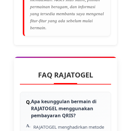
permainan beragam, dan informasi
yang tersedia membantu saya mengenal
fitur-fitur yang ada sebelum mulai
bermain.
FAQ RAJATOGEL
Apa keunggulan bermain di
RAJATOGEL menggunakan
pembayaran QRIS?
RAJATOGEL menghadirkan metode