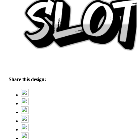
Share this design: