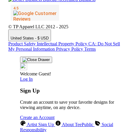
© TP Apparel LLC 2012 - 2025
United States - $ USD
Product Safety
Intellectual Property Policy
CA: Do Not Sell
My Personal Information
Privacy Policy
Terms
Welcome Guest!
Log In
Sign Up
Create an account to save your favorite designs for
viewing anytime, on any device.
Create an Account
Artist Sign Up
About TeePublic
Social
Responsibility