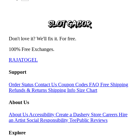
Don't love it? We'll fix it. For free.
100% Free Exchanges.
RAJATOGEL
Support
Order Status
Contact Us
Coupon Codes
FAQ
Free Shipping
Refunds & Returns
Shipping Info
Size Chart
About Us
About Us
Accessibility
Create a Dashery Store
Careers
Hire
an Artist
Social Responsibility
TeePublic Reviews
Explore