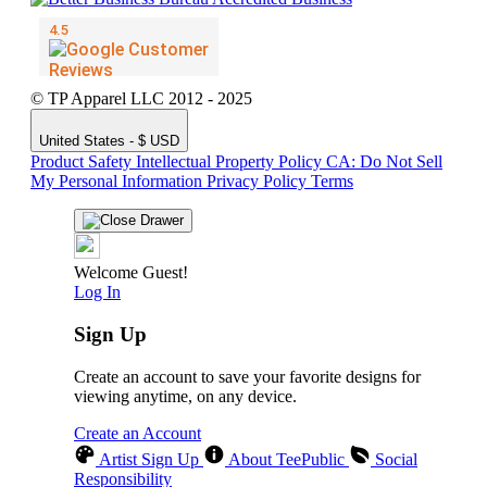
© TP Apparel LLC 2012 - 2025
United States - $ USD
Product Safety
Intellectual Property Policy
CA: Do Not Sell
My Personal Information
Privacy Policy
Terms
Welcome Guest!
Log In
Sign Up
Create an account to save your favorite designs for
viewing anytime, on any device.
Create an Account
Artist Sign Up
About TeePublic
Social
Responsibility