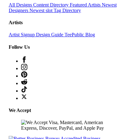
All Designs
Content Directory
Featured Artists
Newest
Designers
Newest slot
Tag Directory
Artists
Artist Signup
Design Guide
TeePublic Blog
Follow Us
We Accept