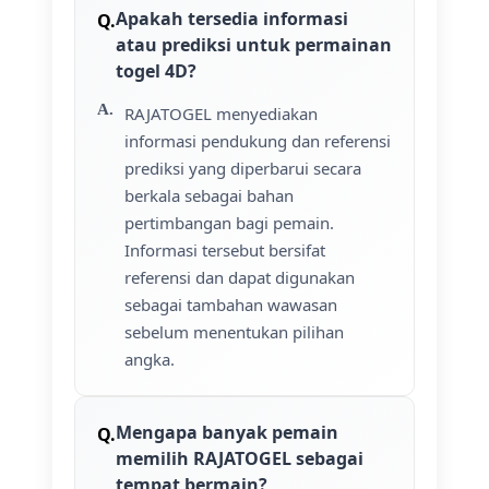
Apakah tersedia informasi
atau prediksi untuk permainan
togel 4D?
RAJATOGEL menyediakan
informasi pendukung dan referensi
prediksi yang diperbarui secara
berkala sebagai bahan
pertimbangan bagi pemain.
Informasi tersebut bersifat
referensi dan dapat digunakan
sebagai tambahan wawasan
sebelum menentukan pilihan
angka.
Mengapa banyak pemain
memilih RAJATOGEL sebagai
tempat bermain?