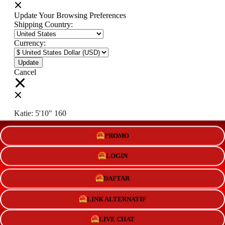
Update Your Browsing Preferences
Shipping Country:
Currency:
Cancel
Katie:
5'10"
160
PROMO
Select your person:
Male
Female
LOGIN
Height
Short
Med
Tall
DAFTAR
Weight
Slim
Avg
Heavy
LINK ALTERNATIF
View Size Chart
LIVE CHAT