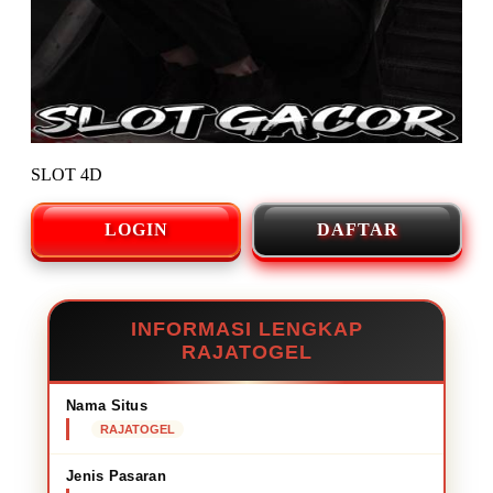
SLOT 4D
LOGIN
DAFTAR
INFORMASI LENGKAP
RAJATOGEL
Nama Situs
RAJATOGEL
Jenis Pasaran