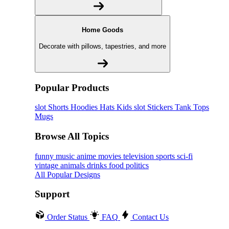
Home Goods
Decorate with pillows, tapestries, and more
Popular Products
slot
Shorts
Hoodies
Hats
Kids slot
Stickers
Tank Tops
Mugs
Browse All Topics
funny
music
anime
movies
television
sports
sci-fi
vintage
animals
drinks
food
politics
All Popular Designs
Support
Order Status
FAQ
Contact Us