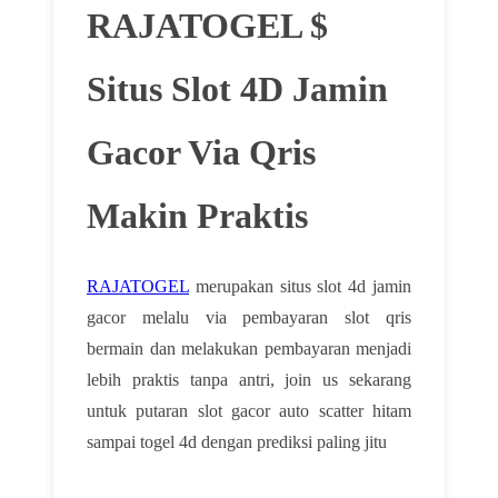
RAJATOGEL $
Situs Slot 4D Jamin
Gacor Via Qris
Makin Praktis
RAJATOGEL
merupakan situs slot 4d jamin
gacor melalu via pembayaran slot qris
bermain dan melakukan pembayaran menjadi
lebih praktis tanpa antri, join us sekarang
untuk putaran slot gacor auto scatter hitam
sampai togel 4d dengan prediksi paling jitu