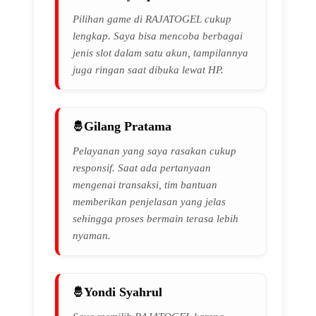
Pilihan game di RAJATOGEL cukup
lengkap. Saya bisa mencoba berbagai
jenis slot dalam satu akun, tampilannya
juga ringan saat dibuka lewat HP.
Gilang Pratama
Pelayanan yang saya rasakan cukup
responsif. Saat ada pertanyaan
mengenai transaksi, tim bantuan
memberikan penjelasan yang jelas
sehingga proses bermain terasa lebih
nyaman.
Yondi Syahrul