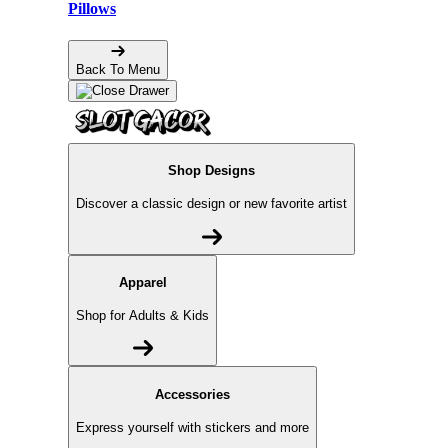
Pillows
Back To Menu
Shop Designs
Discover a classic design or new favorite artist
Apparel
Shop for Adults & Kids
Accessories
Express yourself with stickers and more