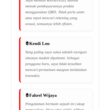
Saya memilih RAJATOGEL karena
metode pembayarannya praktis
menggunakan QRIS. Tidak perlu antre
atau repot mencari rekening yang
sesuai, semuanya lebih efisien.
Kendi Lou
Yang paling saya sukai adalah navigasi
situsnya mudah dipahami. Sebagai
pengguna baru, saya tidak kesulitan
mencari permainan maupun melakukan
transaksi.
Fahrel Wijaya
Pengalaman bermain sejauh ini cukup
memuaskan. Akses situs stabil, pilihan