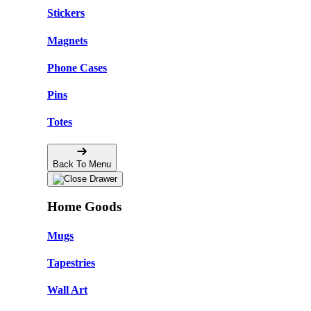
Stickers
Magnets
Phone Cases
Pins
Totes
Back To Menu
Home Goods
Mugs
Tapestries
Wall Art