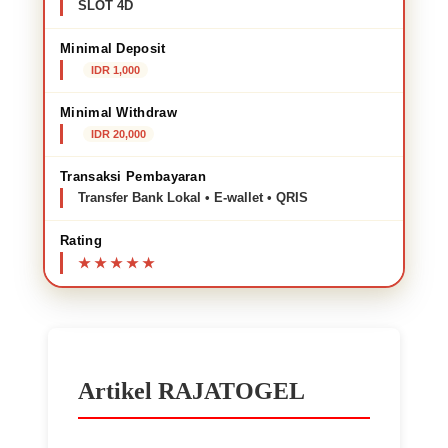
SLOT 4D
Minimal Deposit
IDR 1,000
Minimal Withdraw
IDR 20,000
Transaksi Pembayaran
Transfer Bank Lokal • E-wallet • QRIS
Rating
Artikel RAJATOGEL