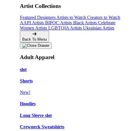
Artist Collections
Featured Designers
Artists to Watch
Creators to Watch
AAPI Artists
BIPOC Artists
Black Artists
Celebrate
Women Artists
LGBTQIA Artists
Ukrainian Artists
Back To Menu
Adult Apparel
slot
Shorts
New!
Hoodies
Long Sleeve slot
Crewneck Sweatshirts