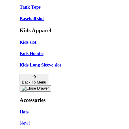
Tank Tops
Baseball slot
Kids Apparel
Kids slot
Kids Hoodie
Kids Long Sleeve slot
Back To Menu
Accessories
Hats
New!