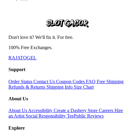
Don't love it? We'll fix it. For free.
100% Free Exchanges.
RAJATOGEL
Support
Order Status
Contact Us
Coupon Codes
FAQ
Free Shipping
Refunds & Returns
Shipping Info
Size Chart
About Us
About Us
Accessibility
Create a Dashery Store
Careers
Hire
an Artist
Social Responsibility
TeePublic Reviews
Explore