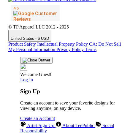
© TP Apparel LLC 2012 - 2025
United States - $ USD
Product Safety
Intellectual Property Policy
CA: Do Not Sell
My Personal Information
Privacy Policy
Terms
Welcome Guest!
Log In
Sign Up
Create an account to save your favorite designs for
viewing anytime, on any device.
Create an Account
Artist Sign Up
About TeePublic
Social
Responsibility