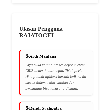
Ulasan Pengguna
RAJATOGEL
Ardi Maulana
Saya suka karena proses deposit lewat
QRIS benar-benar cepat. Tidak perlu
ribet pindah aplikasi berkali-kali, saldo
masuk dalam waktu singkat dan
permainan bisa langsung dimulai.
Rendi Syahputra