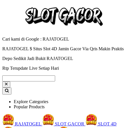
Cari kami di Google : RAJATOGEL
RAJATOGEL $ Situs Slot 4D Jamin Gacor Via Qris Makin Praktis
Depo Sedikit Jadi Bukit RAJATOGEL
Rtp Terupdate Live Setiap Hari
Explore Categories
Popular Products
RAJATOGEL
SLOT GACOR
SLOT 4D