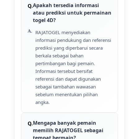
Apakah tersedia informasi
atau prediksi untuk permainan
togel 4D?
RAJATOGEL menyediakan
informasi pendukung dan referensi
prediksi yang diperbarui secara
berkala sebagai bahan
pertimbangan bagi pemain.
Informasi tersebut bersifat
referensi dan dapat digunakan
sebagai tambahan wawasan
sebelum menentukan pilihan
angka.
Mengapa banyak pemain
memilih RAJATOGEL sebagai
tempat bermain?