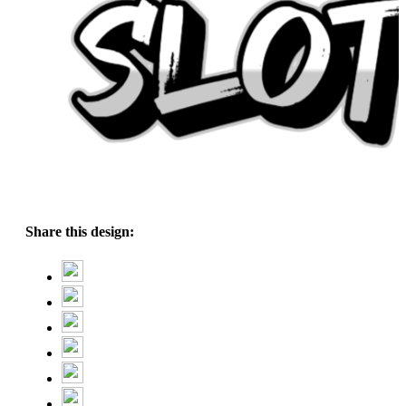
Share this design: