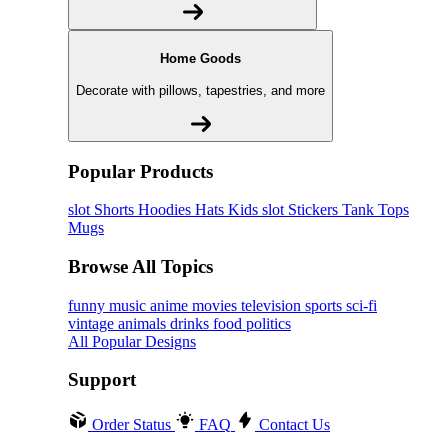
Home Goods
Decorate with pillows, tapestries, and more
Popular Products
slot
Shorts
Hoodies
Hats
Kids slot
Stickers
Tank Tops
Mugs
Browse All Topics
funny
music
anime
movies
television
sports
sci-fi
vintage
animals
drinks
food
politics
All Popular Designs
Support
Order Status
FAQ
Contact Us