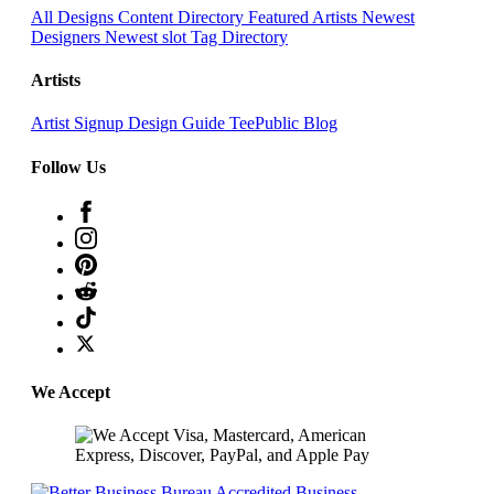
All Designs
Content Directory
Featured Artists
Newest
Designers
Newest slot
Tag Directory
Artists
Artist Signup
Design Guide
TeePublic Blog
Follow Us
We Accept