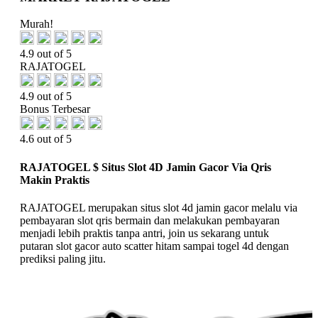
Murah!
4.9 out of 5
RAJATOGEL
4.9 out of 5
Bonus Terbesar
4.6 out of 5
RAJATOGEL $ Situs Slot 4D Jamin Gacor Via Qris
Makin Praktis
RAJATOGEL merupakan situs slot 4d jamin gacor melalu via
pembayaran slot qris bermain dan melakukan pembayaran
menjadi lebih praktis tanpa antri, join us sekarang untuk
putaran slot gacor auto scatter hitam sampai togel 4d dengan
prediksi paling jitu.