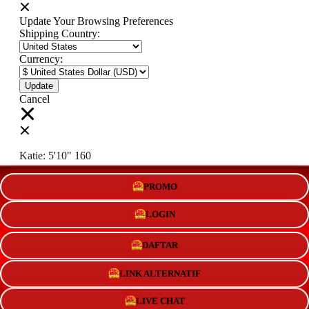
Update Your Browsing Preferences
Shipping Country:
Currency:
Cancel
Katie:
5'10"
160
PROMO
Select your person:
Male
Female
LOGIN
Height
Short
Med
Tall
DAFTAR
Weight
Slim
Avg
Heavy
LINK ALTERNATIF
View Size Chart
LIVE CHAT