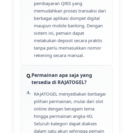
pembayaran QRIS yang
memudahkan proses transaksi dari
berbagai aplikasi dompet digital
maupun mobile banking. Dengan
sistem ini, pemain dapat
melakukan deposit secara praktis
tanpa perlu memasukkan nomor
rekening secara manual.
Permainan apa saja yang
tersedia di RAJATOGEL?
RAJATOGEL menyediakan berbagai
pilihan permainan, mulai dari slot
online dengan beragam tema
hingga permainan angka 4D.
Seluruh kategori dapat diakses
dalam satu akun sehingga pemain