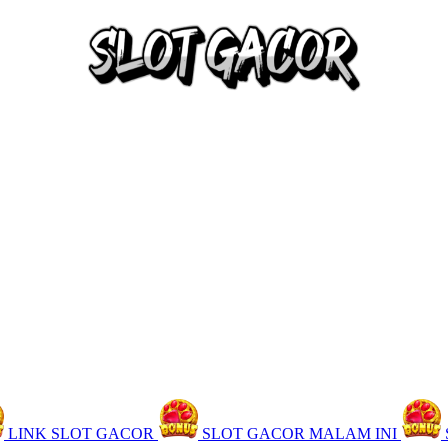
LINK SLOT GACOR
SLOT GACOR MALAM INI