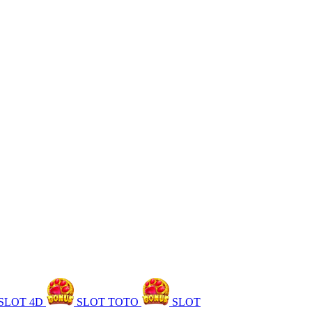
SLOT 4D
SLOT TOTO
SLOT