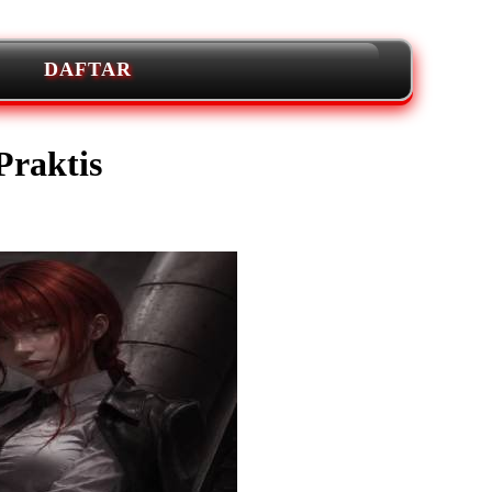
DAFTAR
Praktis