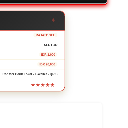
RAJATOGEL
SLOT 4D
IDR 1,000
IDR 20,000
Transfer Bank Lokal • E-wallet • QRIS