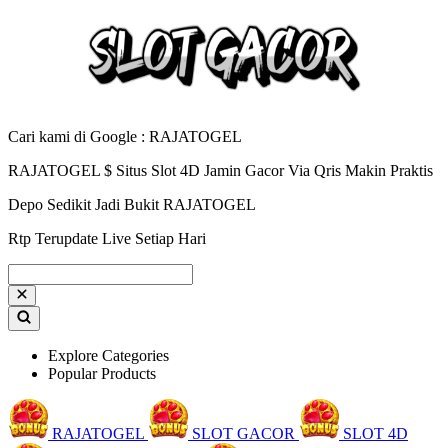
Cari kami di Google : RAJATOGEL
RAJATOGEL $ Situs Slot 4D Jamin Gacor Via Qris Makin Praktis
Depo Sedikit Jadi Bukit RAJATOGEL
Rtp Terupdate Live Setiap Hari
Explore Categories
Popular Products
RAJATOGEL
SLOT GACOR
SLOT 4D