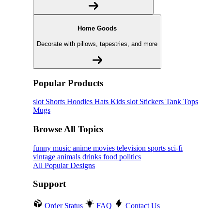
Home Goods
Decorate with pillows, tapestries, and more
Popular Products
slot
Shorts
Hoodies
Hats
Kids slot
Stickers
Tank Tops
Mugs
Browse All Topics
funny
music
anime
movies
television
sports
sci-fi
vintage
animals
drinks
food
politics
All Popular Designs
Support
Order Status
FAQ
Contact Us