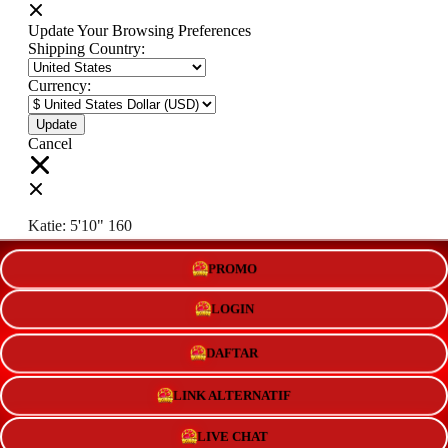
Update Your Browsing Preferences
Shipping Country:
Currency:
Cancel
Katie:
5'10"
160
PROMO
Select your person:
Male
Female
LOGIN
Height
Short
Med
Tall
DAFTAR
Weight
Slim
Avg
Heavy
LINK ALTERNATIF
View Size Chart
LIVE CHAT