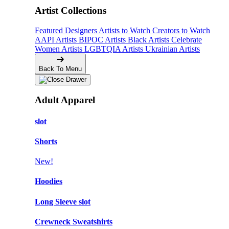
Artist Collections
Featured Designers
Artists to Watch
Creators to Watch
AAPI Artists
BIPOC Artists
Black Artists
Celebrate
Women Artists
LGBTQIA Artists
Ukrainian Artists
Back To Menu
Adult Apparel
slot
Shorts
New!
Hoodies
Long Sleeve slot
Crewneck Sweatshirts