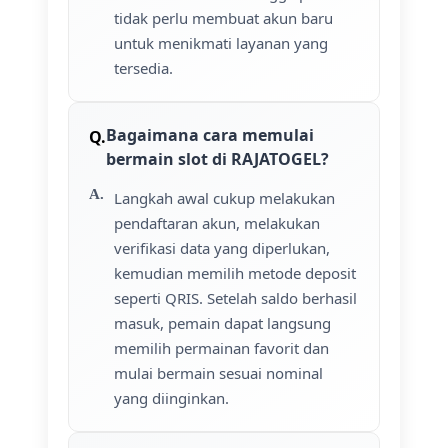
tidak perlu membuat akun baru
untuk menikmati layanan yang
tersedia.
Bagaimana cara memulai
bermain slot di RAJATOGEL?
Langkah awal cukup melakukan
pendaftaran akun, melakukan
verifikasi data yang diperlukan,
kemudian memilih metode deposit
seperti QRIS. Setelah saldo berhasil
masuk, pemain dapat langsung
memilih permainan favorit dan
mulai bermain sesuai nominal
yang diinginkan.