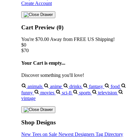
Create Account
Cart Preview (0)
You're
$70.00
Away from
FREE US Shipping!
$0
$70
Your Cart is empty...
Discover something you'll love!
animals
anime
drinks
fantasy
food
funny
movies
sci-fi
sports
television
vintage
Shop Designs
New Tees on Sale
Newest Designers
Tag Directory