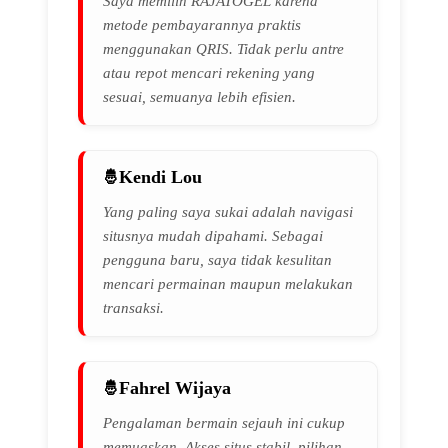
Saya memilih RAJATOGEL karena
metode pembayarannya praktis
menggunakan QRIS. Tidak perlu antre
atau repot mencari rekening yang
sesuai, semuanya lebih efisien.
Kendi Lou
Yang paling saya sukai adalah navigasi
situsnya mudah dipahami. Sebagai
pengguna baru, saya tidak kesulitan
mencari permainan maupun melakukan
transaksi.
Fahrel Wijaya
Pengalaman bermain sejauh ini cukup
memuaskan. Akses situs stabil, pilihan