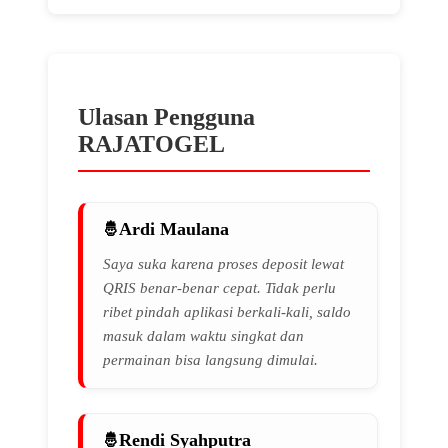
Ulasan Pengguna
RAJATOGEL
Ardi Maulana
Saya suka karena proses deposit lewat
QRIS benar-benar cepat. Tidak perlu
ribet pindah aplikasi berkali-kali, saldo
masuk dalam waktu singkat dan
permainan bisa langsung dimulai.
Rendi Syahputra