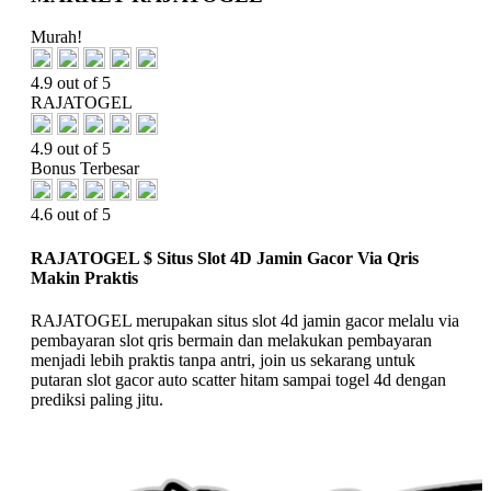
Murah!
4.9 out of 5
RAJATOGEL
4.9 out of 5
Bonus Terbesar
4.6 out of 5
RAJATOGEL $ Situs Slot 4D Jamin Gacor Via Qris
Makin Praktis
RAJATOGEL merupakan situs slot 4d jamin gacor melalu via
pembayaran slot qris bermain dan melakukan pembayaran
menjadi lebih praktis tanpa antri, join us sekarang untuk
putaran slot gacor auto scatter hitam sampai togel 4d dengan
prediksi paling jitu.