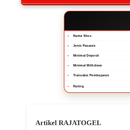
Nama Situs
Jenis Pasaran
Minimal Deposit
Minimal Withdraw
Transaksi Pembayaran
Rating
Artikel RAJATOGEL