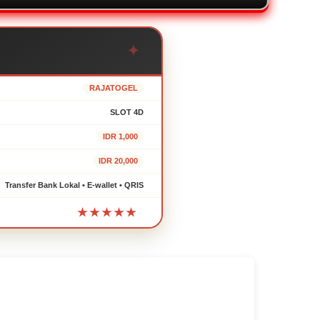
RAJATOGEL
SLOT 4D
IDR 1,000
IDR 20,000
Transfer Bank Lokal • E-wallet • QRIS