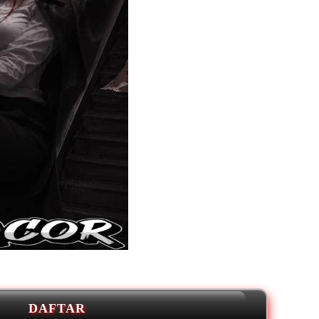
DAFTAR