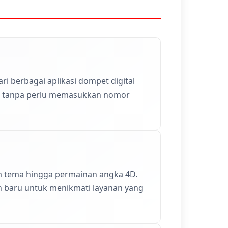
berbagai aplikasi dompet digital
is tanpa perlu memasukkan nomor
am tema hingga permainan angka 4D.
n baru untuk menikmati layanan yang