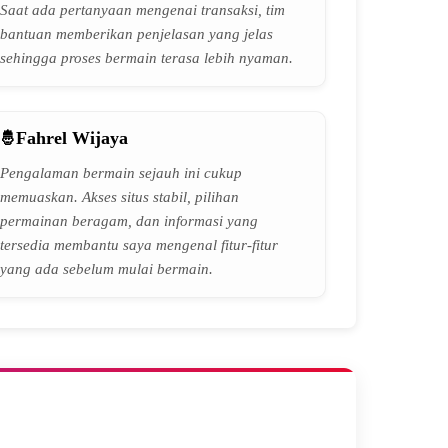
Saat ada pertanyaan mengenai transaksi, tim
bantuan memberikan penjelasan yang jelas
sehingga proses bermain terasa lebih nyaman.
Fahrel Wijaya
Pengalaman bermain sejauh ini cukup
memuaskan. Akses situs stabil, pilihan
permainan beragam, dan informasi yang
tersedia membantu saya mengenal fitur-fitur
yang ada sebelum mulai bermain.