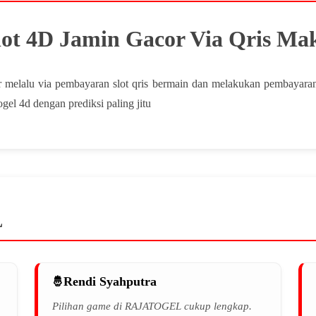
t 4D Jamin Gacor Via Qris Mak
 melalu via pembayaran slot qris bermain dan melakukan pembayaran m
ogel 4d dengan prediksi paling jitu
L
Rendi Syahputra
Pilihan game di RAJATOGEL cukup lengkap.