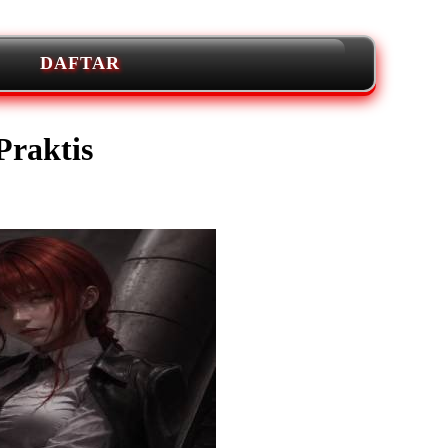
DAFTAR
Praktis