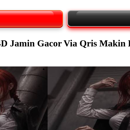
D Jamin Gacor Via Qris Makin 