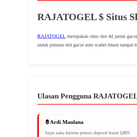
RAJATOGEL $ Situs Slo
RAJATOGEL
merupakan situs slot 4d jamin gacor
untuk putaran slot gacor auto scatter hitam sampai t
Ulasan Pengguna RAJATOGE
Ardi Maulana
Saya suka karena proses deposit lewat QRIS