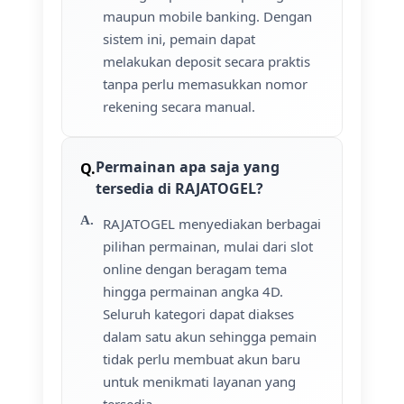
maupun mobile banking. Dengan
sistem ini, pemain dapat
melakukan deposit secara praktis
tanpa perlu memasukkan nomor
rekening secara manual.
Permainan apa saja yang
tersedia di RAJATOGEL?
RAJATOGEL menyediakan berbagai
pilihan permainan, mulai dari slot
online dengan beragam tema
hingga permainan angka 4D.
Seluruh kategori dapat diakses
dalam satu akun sehingga pemain
tidak perlu membuat akun baru
untuk menikmati layanan yang