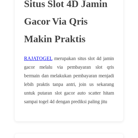
Situs Slot 4D Jamin
Gacor Via Qris
Makin Praktis
RAJATOGEL
merupakan situs slot 4d jamin
gacor melalu via pembayaran slot qris
bermain dan melakukan pembayaran menjadi
lebih praktis tanpa antri, join us sekarang
untuk putaran slot gacor auto scatter hitam
sampai togel 4d dengan prediksi paling jitu