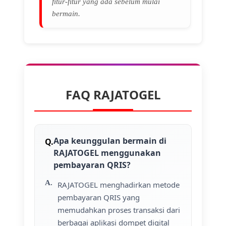
fitur-fitur yang ada sebelum mulai
bermain.
FAQ RAJATOGEL
Apa keunggulan bermain di
RAJATOGEL menggunakan
pembayaran QRIS?
RAJATOGEL menghadirkan metode
pembayaran QRIS yang
memudahkan proses transaksi dari
berbagai aplikasi dompet digital