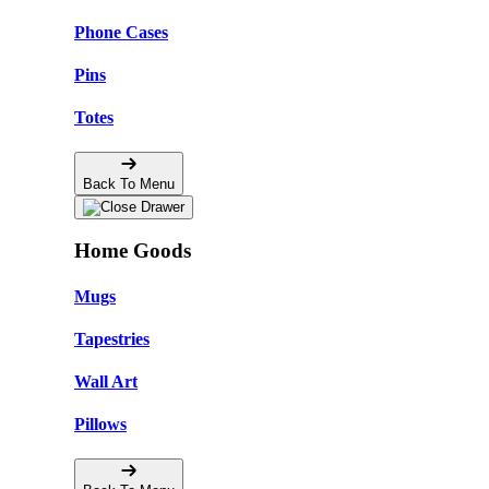
Phone Cases
Pins
Totes
Back To Menu
Home Goods
Mugs
Tapestries
Wall Art
Pillows