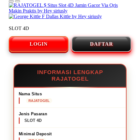
SLOT 4D
LOGIN
DAFTAR
INFORMASI LENGKAP
RAJATOGEL
Nama Situs
RAJATOGEL
Jenis Pasaran
SLOT 4D
Minimal Deposit