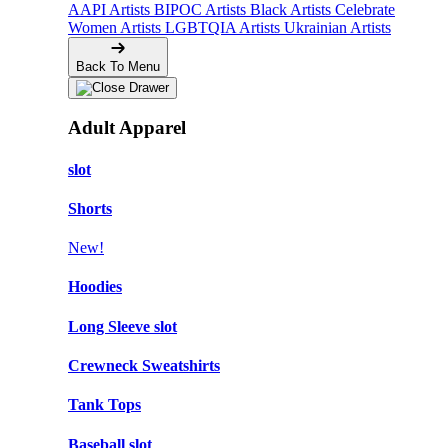
AAPI Artists
BIPOC Artists
Black Artists
Celebrate
Women Artists
LGBTQIA Artists
Ukrainian Artists
Back To Menu
Adult Apparel
slot
Shorts
New!
Hoodies
Long Sleeve slot
Crewneck Sweatshirts
Tank Tops
Baseball slot