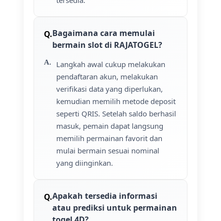
tersedia.
Bagaimana cara memulai
bermain slot di RAJATOGEL?
Langkah awal cukup melakukan
pendaftaran akun, melakukan
verifikasi data yang diperlukan,
kemudian memilih metode deposit
seperti QRIS. Setelah saldo berhasil
masuk, pemain dapat langsung
memilih permainan favorit dan
mulai bermain sesuai nominal
yang diinginkan.
Apakah tersedia informasi
atau prediksi untuk permainan
togel 4D?