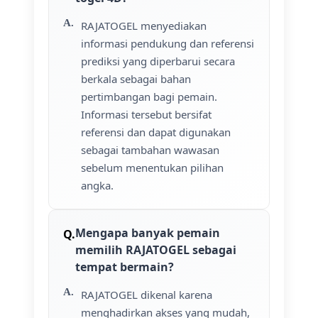
RAJATOGEL menyediakan
informasi pendukung dan referensi
prediksi yang diperbarui secara
berkala sebagai bahan
pertimbangan bagi pemain.
Informasi tersebut bersifat
referensi dan dapat digunakan
sebagai tambahan wawasan
sebelum menentukan pilihan
angka.
Mengapa banyak pemain
memilih RAJATOGEL sebagai
tempat bermain?
RAJATOGEL dikenal karena
menghadirkan akses yang mudah,