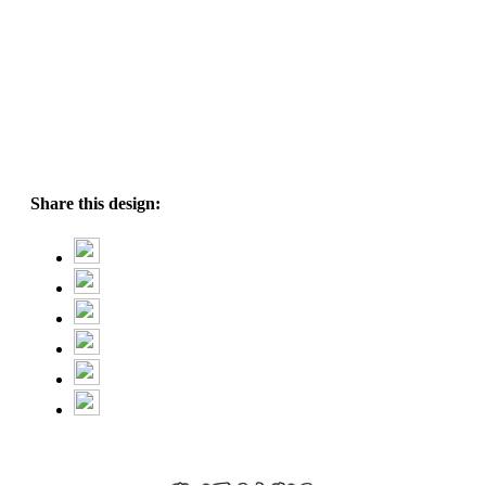
Share this design: