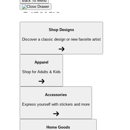
Back To Menu
Shop Designs
Discover a classic design or new favorite artist
Apparel
Shop for Adults & Kids
Accessories
Express yourself with stickers and more
Home Goods