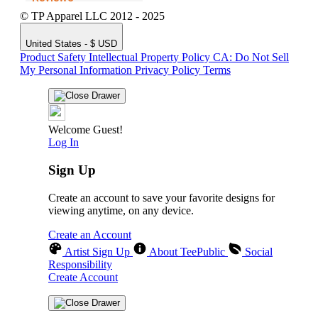
© TP Apparel LLC 2012 - 2025
United States - $ USD
Product Safety
Intellectual Property Policy
CA: Do Not Sell
My Personal Information
Privacy Policy
Terms
Welcome Guest!
Log In
Sign Up
Create an account to save your favorite designs for
viewing anytime, on any device.
Create an Account
Artist Sign Up
About TeePublic
Social
Responsibility
Create Account