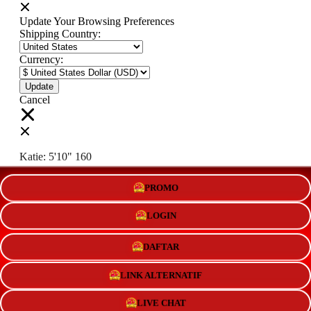
Update Your Browsing Preferences
Shipping Country:
Currency:
Cancel
Katie:
5'10"
160
PROMO
Select your person:
Male
Female
LOGIN
Height
Short
Med
Tall
DAFTAR
Weight
Slim
Avg
Heavy
LINK ALTERNATIF
View Size Chart
LIVE CHAT