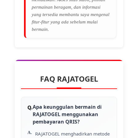
permainan beragam, dan informasi
yang tersedia membantu saya mengenal
fitur-fitur yang ada sebelum mulai
bermain.
FAQ RAJATOGEL
Apa keunggulan bermain di
RAJATOGEL menggunakan
pembayaran QRIS?
RAJATOGEL menghadirkan metode