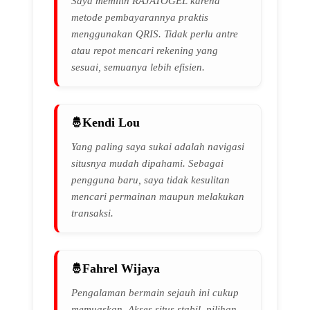
Saya memilih RAJATOGEL karena
metode pembayarannya praktis
menggunakan QRIS. Tidak perlu antre
atau repot mencari rekening yang
sesuai, semuanya lebih efisien.
Kendi Lou
Yang paling saya sukai adalah navigasi
situsnya mudah dipahami. Sebagai
pengguna baru, saya tidak kesulitan
mencari permainan maupun melakukan
transaksi.
Fahrel Wijaya
Pengalaman bermain sejauh ini cukup
memuaskan. Akses situs stabil, pilihan