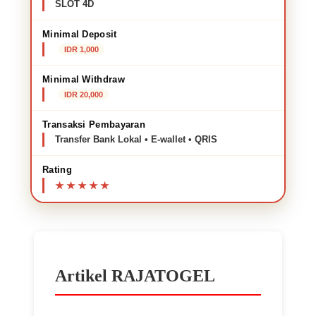
SLOT 4D
Minimal Deposit
IDR 1,000
Minimal Withdraw
IDR 20,000
Transaksi Pembayaran
Transfer Bank Lokal • E-wallet • QRIS
Rating
Artikel RAJATOGEL