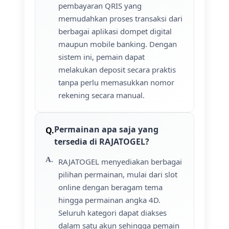
pembayaran QRIS yang
memudahkan proses transaksi dari
berbagai aplikasi dompet digital
maupun mobile banking. Dengan
sistem ini, pemain dapat
melakukan deposit secara praktis
tanpa perlu memasukkan nomor
rekening secara manual.
Permainan apa saja yang
tersedia di RAJATOGEL?
RAJATOGEL menyediakan berbagai
pilihan permainan, mulai dari slot
online dengan beragam tema
hingga permainan angka 4D.
Seluruh kategori dapat diakses
dalam satu akun sehingga pemain