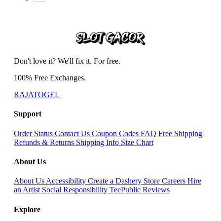
Don't love it? We'll fix it. For free.
100% Free Exchanges.
RAJATOGEL
Support
Order Status
Contact Us
Coupon Codes
FAQ
Free Shipping
Refunds & Returns
Shipping Info
Size Chart
About Us
About Us
Accessibility
Create a Dashery Store
Careers
Hire
an Artist
Social Responsibility
TeePublic Reviews
Explore