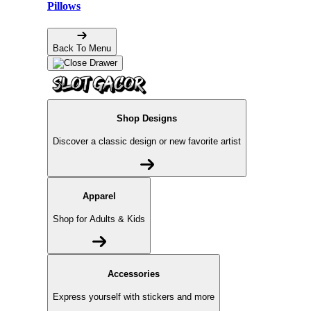
Pillows
Back To Menu
Shop Designs
Discover a classic design or new favorite artist
Apparel
Shop for Adults & Kids
Accessories
Express yourself with stickers and more