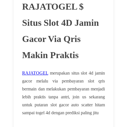
RAJATOGEL $
Situs Slot 4D Jamin
Gacor Via Qris
Makin Praktis
RAJATOGEL
merupakan situs slot 4d jamin
gacor melalu via pembayaran slot qris
bermain dan melakukan pembayaran menjadi
lebih praktis tanpa antri, join us sekarang
untuk putaran slot gacor auto scatter hitam
sampai togel 4d dengan prediksi paling jitu