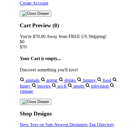
Create Account
Cart Preview (0)
You're
$70.00
Away from
FREE US Shipping!
$0
$70
Your Cart is empty...
Discover something you'll love!
animals
anime
drinks
fantasy
food
funny
movies
sci-fi
sports
television
vintage
Shop Designs
New Tees on Sale
Newest Designers
Tag Directory