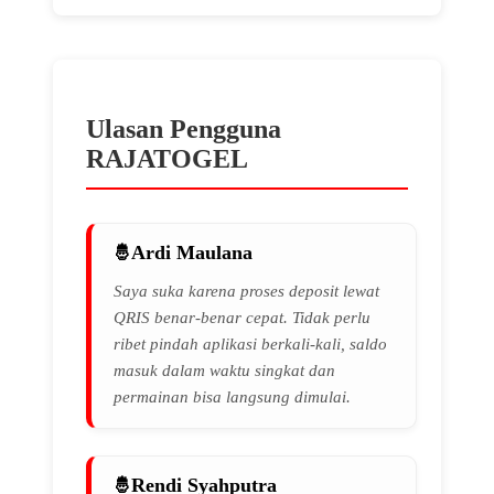
Ulasan Pengguna
RAJATOGEL
Ardi Maulana
Saya suka karena proses deposit lewat
QRIS benar-benar cepat. Tidak perlu
ribet pindah aplikasi berkali-kali, saldo
masuk dalam waktu singkat dan
permainan bisa langsung dimulai.
Rendi Syahputra