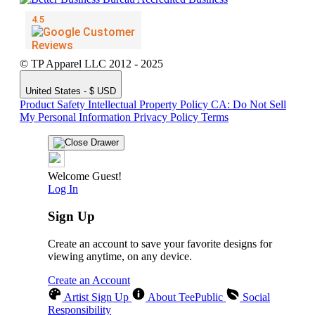
© TP Apparel LLC 2012 - 2025
United States - $ USD
Product Safety
Intellectual Property Policy
CA: Do Not Sell
My Personal Information
Privacy Policy
Terms
Welcome Guest!
Log In
Sign Up
Create an account to save your favorite designs for
viewing anytime, on any device.
Create an Account
Artist Sign Up
About TeePublic
Social
Responsibility