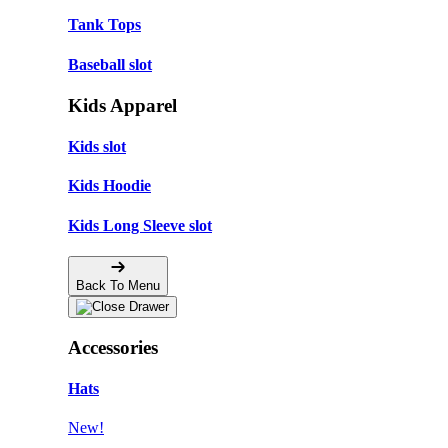
Tank Tops
Baseball slot
Kids Apparel
Kids slot
Kids Hoodie
Kids Long Sleeve slot
Back To Menu
Accessories
Hats
New!