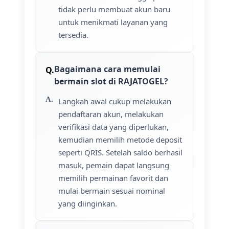
tidak perlu membuat akun baru
untuk menikmati layanan yang
tersedia.
Bagaimana cara memulai
bermain slot di RAJATOGEL?
Langkah awal cukup melakukan
pendaftaran akun, melakukan
verifikasi data yang diperlukan,
kemudian memilih metode deposit
seperti QRIS. Setelah saldo berhasil
masuk, pemain dapat langsung
memilih permainan favorit dan
mulai bermain sesuai nominal
yang diinginkan.