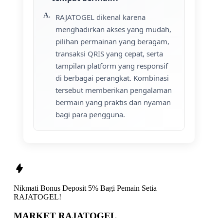
RAJATOGEL dikenal karena
menghadirkan akses yang mudah,
pilihan permainan yang beragam,
transaksi QRIS yang cepat, serta
tampilan platform yang responsif
di berbagai perangkat. Kombinasi
tersebut memberikan pengalaman
bermain yang praktis dan nyaman
bagi para pengguna.
Nikmati
Bonus Deposit 5%
Bagi Pemain Setia
RAJATOGEL!
MARKET RAJATOGEL