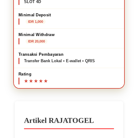
SLOT 4D
Minimal Deposit
IDR 1,000
Minimal Withdraw
IDR 20,000
Transaksi Pembayaran
Transfer Bank Lokal • E-wallet • QRIS
Rating
Artikel RAJATOGEL