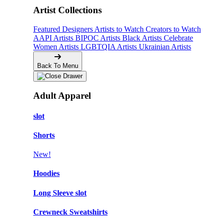
Artist Collections
Featured Designers
Artists to Watch
Creators to Watch
AAPI Artists
BIPOC Artists
Black Artists
Celebrate
Women Artists
LGBTQIA Artists
Ukrainian Artists
Back To Menu
Adult Apparel
slot
Shorts
New!
Hoodies
Long Sleeve slot
Crewneck Sweatshirts