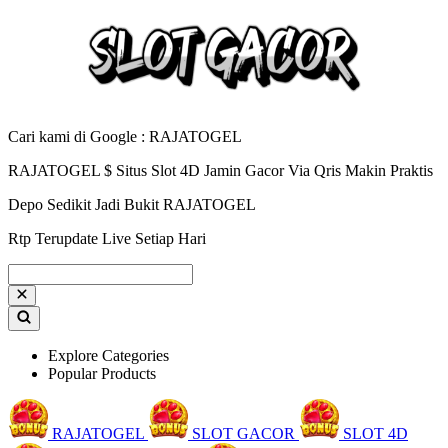
Cari kami di Google : RAJATOGEL
RAJATOGEL $ Situs Slot 4D Jamin Gacor Via Qris Makin Praktis
Depo Sedikit Jadi Bukit RAJATOGEL
Rtp Terupdate Live Setiap Hari
Explore Categories
Popular Products
RAJATOGEL
SLOT GACOR
SLOT 4D