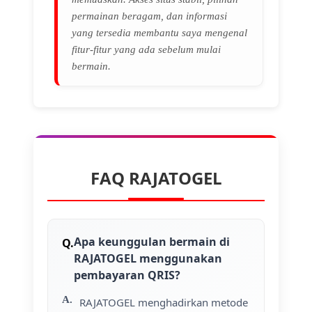
permainan beragam, dan informasi
yang tersedia membantu saya mengenal
fitur-fitur yang ada sebelum mulai
bermain.
FAQ RAJATOGEL
Apa keunggulan bermain di
RAJATOGEL menggunakan
pembayaran QRIS?
RAJATOGEL menghadirkan metode