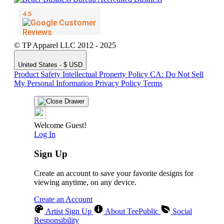
© TP Apparel LLC 2012 - 2025
United States - $ USD
Product Safety
Intellectual Property Policy
CA: Do Not Sell
My Personal Information
Privacy Policy
Terms
Welcome Guest!
Log In
Sign Up
Create an account to save your favorite designs for
viewing anytime, on any device.
Create an Account
Artist Sign Up
About TeePublic
Social
Responsibility