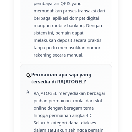
pembayaran QRIS yang
memudahkan proses transaksi dari
berbagai aplikasi dompet digital
maupun mobile banking. Dengan
sistem ini, pemain dapat
melakukan deposit secara praktis
tanpa perlu memasukkan nomor
rekening secara manual.
Permainan apa saja yang
tersedia di RAJATOGEL?
RAJATOGEL menyediakan berbagai
pilihan permainan, mulai dari slot
online dengan beragam tema
hingga permainan angka 4D.
Seluruh kategori dapat diakses
dalam satu akun sehingga pemain