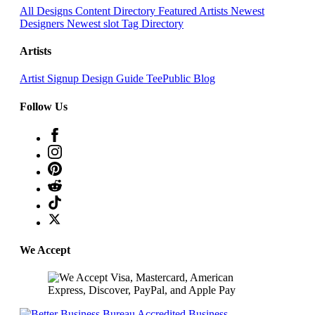
All Designs
Content Directory
Featured Artists
Newest
Designers
Newest slot
Tag Directory
Artists
Artist Signup
Design Guide
TeePublic Blog
Follow Us
We Accept