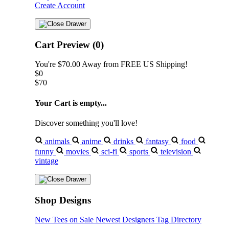
Create Account
Cart Preview (0)
You're
$70.00
Away from
FREE US Shipping!
$0
$70
Your Cart is empty...
Discover something you'll love!
animals
anime
drinks
fantasy
food
funny
movies
sci-fi
sports
television
vintage
Shop Designs
New Tees on Sale
Newest Designers
Tag Directory