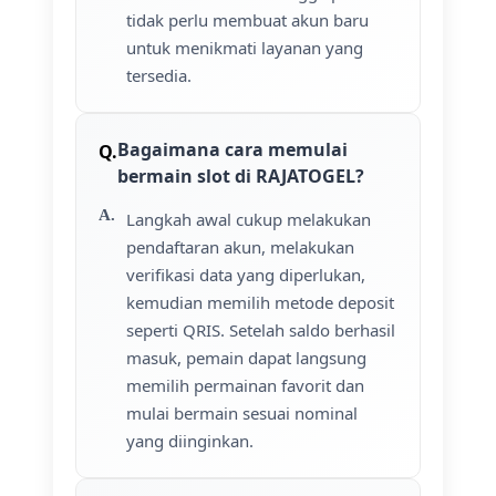
tidak perlu membuat akun baru
untuk menikmati layanan yang
tersedia.
Bagaimana cara memulai
bermain slot di RAJATOGEL?
Langkah awal cukup melakukan
pendaftaran akun, melakukan
verifikasi data yang diperlukan,
kemudian memilih metode deposit
seperti QRIS. Setelah saldo berhasil
masuk, pemain dapat langsung
memilih permainan favorit dan
mulai bermain sesuai nominal
yang diinginkan.