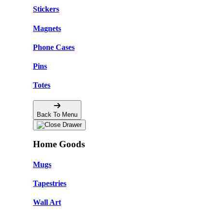
Stickers
Magnets
Phone Cases
Pins
Totes
Back To Menu
Home Goods
Mugs
Tapestries
Wall Art