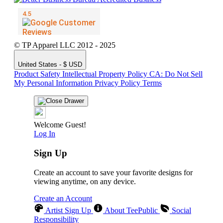
© TP Apparel LLC 2012 - 2025
United States - $ USD
Product Safety
Intellectual Property Policy
CA: Do Not Sell
My Personal Information
Privacy Policy
Terms
Welcome Guest!
Log In
Sign Up
Create an account to save your favorite designs for
viewing anytime, on any device.
Create an Account
Artist Sign Up
About TeePublic
Social
Responsibility