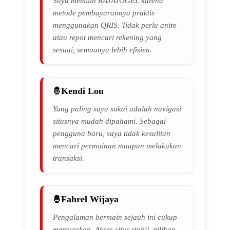
Saya memilih RAJATOGEL karena
metode pembayarannya praktis
menggunakan QRIS. Tidak perlu antre
atau repot mencari rekening yang
sesuai, semuanya lebih efisien.
Kendi Lou
Yang paling saya sukai adalah navigasi
situsnya mudah dipahami. Sebagai
pengguna baru, saya tidak kesulitan
mencari permainan maupun melakukan
transaksi.
Fahrel Wijaya
Pengalaman bermain sejauh ini cukup
memuaskan. Akses situs stabil, pilihan