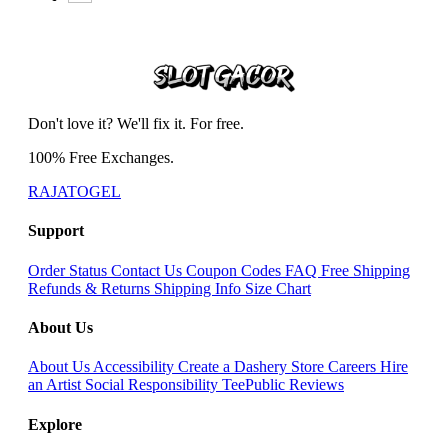
Don't love it? We'll fix it. For free.
100% Free Exchanges.
RAJATOGEL
Support
Order Status
Contact Us
Coupon Codes
FAQ
Free Shipping
Refunds & Returns
Shipping Info
Size Chart
About Us
About Us
Accessibility
Create a Dashery Store
Careers
Hire
an Artist
Social Responsibility
TeePublic Reviews
Explore