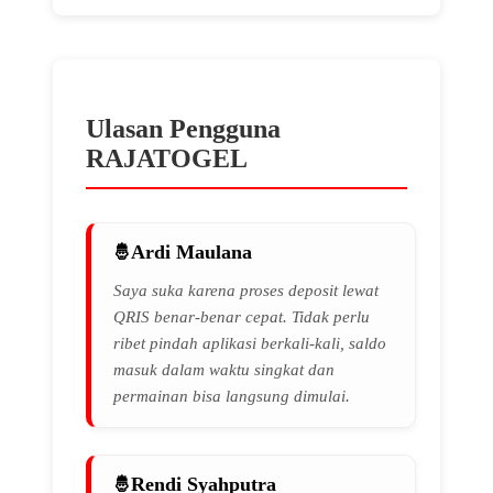
Ulasan Pengguna
RAJATOGEL
Ardi Maulana
Saya suka karena proses deposit lewat
QRIS benar-benar cepat. Tidak perlu
ribet pindah aplikasi berkali-kali, saldo
masuk dalam waktu singkat dan
permainan bisa langsung dimulai.
Rendi Syahputra