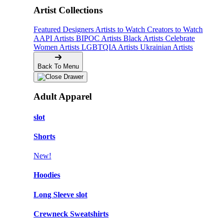
Artist Collections
Featured Designers
Artists to Watch
Creators to Watch
AAPI Artists
BIPOC Artists
Black Artists
Celebrate
Women Artists
LGBTQIA Artists
Ukrainian Artists
Back To Menu
Adult Apparel
slot
Shorts
New!
Hoodies
Long Sleeve slot
Crewneck Sweatshirts