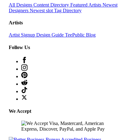
All Designs
Content Directory
Featured Artists
Newest
Designers
Newest slot
Tag Directory
Artists
Artist Signup
Design Guide
TeePublic Blog
Follow Us
We Accept