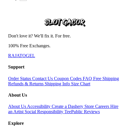
Don't love it? We'll fix it. For free.
100% Free Exchanges.
RAJATOGEL
Support
Order Status
Contact Us
Coupon Codes
FAQ
Free Shipping
Refunds & Returns
Shipping Info
Size Chart
About Us
About Us
Accessibility
Create a Dashery Store
Careers
Hire
an Artist
Social Responsibility
TeePublic Reviews
Explore