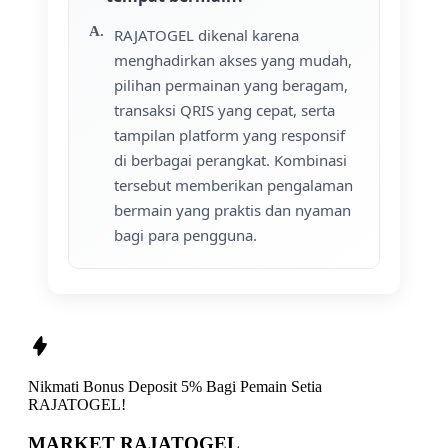
RAJATOGEL dikenal karena
menghadirkan akses yang mudah,
pilihan permainan yang beragam,
transaksi QRIS yang cepat, serta
tampilan platform yang responsif
di berbagai perangkat. Kombinasi
tersebut memberikan pengalaman
bermain yang praktis dan nyaman
bagi para pengguna.
Nikmati
Bonus Deposit 5%
Bagi Pemain Setia
RAJATOGEL!
MARKET RAJATOGEL