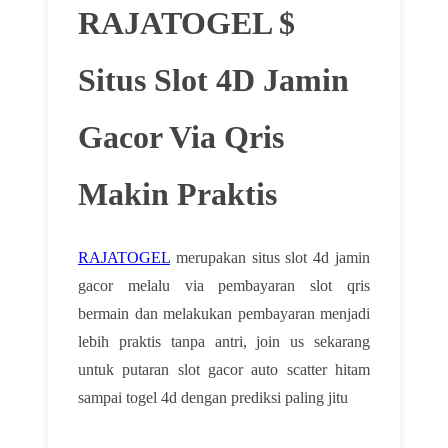
RAJATOGEL $
Situs Slot 4D Jamin
Gacor Via Qris
Makin Praktis
RAJATOGEL
merupakan situs slot 4d jamin
gacor melalu via pembayaran slot qris
bermain dan melakukan pembayaran menjadi
lebih praktis tanpa antri, join us sekarang
untuk putaran slot gacor auto scatter hitam
sampai togel 4d dengan prediksi paling jitu