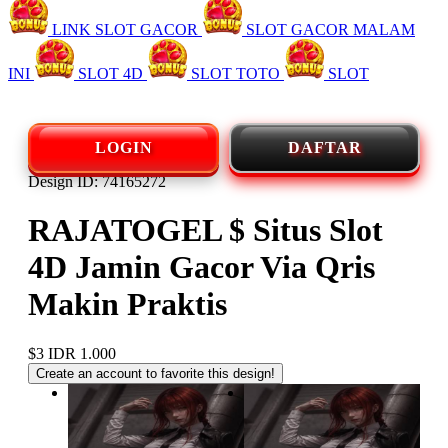
LINK SLOT GACOR
SLOT GACOR MALAM
INI
SLOT 4D
SLOT TOTO
SLOT
LOGIN
DAFTAR
Design ID: 74165272
RAJATOGEL $ Situs Slot
4D Jamin Gacor Via Qris
Makin Praktis
$3
IDR 1.000
Create an account to favorite this design!