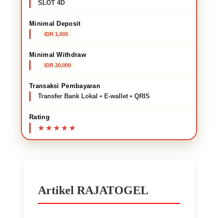
SLOT 4D
Minimal Deposit
IDR 1,000
Minimal Withdraw
IDR 20,000
Transaksi Pembayaran
Transfer Bank Lokal • E-wallet • QRIS
Rating
Artikel RAJATOGEL