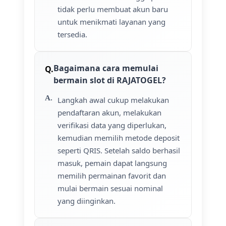
tidak perlu membuat akun baru
untuk menikmati layanan yang
tersedia.
Bagaimana cara memulai
bermain slot di RAJATOGEL?
Langkah awal cukup melakukan
pendaftaran akun, melakukan
verifikasi data yang diperlukan,
kemudian memilih metode deposit
seperti QRIS. Setelah saldo berhasil
masuk, pemain dapat langsung
memilih permainan favorit dan
mulai bermain sesuai nominal
yang diinginkan.