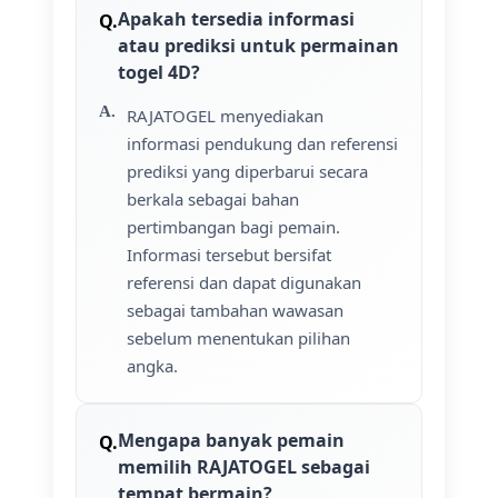
Apakah tersedia informasi
atau prediksi untuk permainan
togel 4D?
RAJATOGEL menyediakan
informasi pendukung dan referensi
prediksi yang diperbarui secara
berkala sebagai bahan
pertimbangan bagi pemain.
Informasi tersebut bersifat
referensi dan dapat digunakan
sebagai tambahan wawasan
sebelum menentukan pilihan
angka.
Mengapa banyak pemain
memilih RAJATOGEL sebagai
tempat bermain?