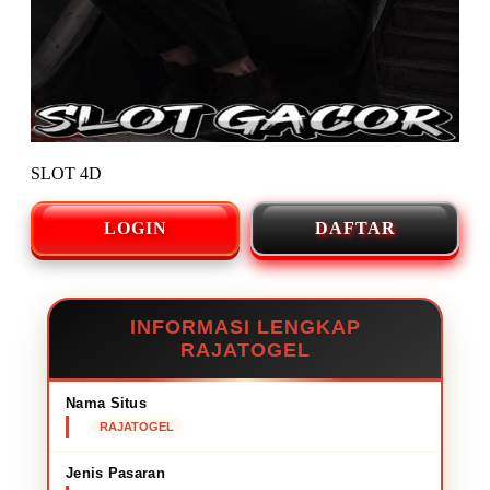
SLOT 4D
LOGIN
DAFTAR
INFORMASI LENGKAP
RAJATOGEL
Nama Situs
RAJATOGEL
Jenis Pasaran