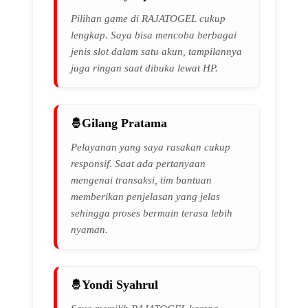
Pilihan game di RAJATOGEL cukup
lengkap. Saya bisa mencoba berbagai
jenis slot dalam satu akun, tampilannya
juga ringan saat dibuka lewat HP.
Gilang Pratama
Pelayanan yang saya rasakan cukup
responsif. Saat ada pertanyaan
mengenai transaksi, tim bantuan
memberikan penjelasan yang jelas
sehingga proses bermain terasa lebih
nyaman.
Yondi Syahrul