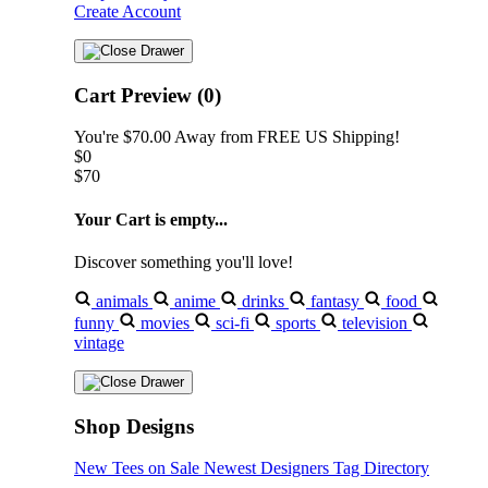
Create Account
Cart Preview (0)
You're
$70.00
Away from
FREE US Shipping!
$0
$70
Your Cart is empty...
Discover something you'll love!
animals
anime
drinks
fantasy
food
funny
movies
sci-fi
sports
television
vintage
Shop Designs
New Tees on Sale
Newest Designers
Tag Directory