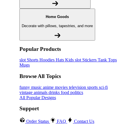
Home Goods
Decorate with pillows, tapestries, and more
Popular Products
slot
Shorts
Hoodies
Hats
Kids slot
Stickers
Tank Tops
Mugs
Browse All Topics
funny
music
anime
movies
television
sports
sci-fi
vintage
animals
drinks
food
politics
All Popular Designs
Support
Order Status
FAQ
Contact Us