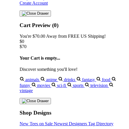
Create Account
Cart Preview (0)
You're
$70.00
Away from
FREE US Shipping!
$0
$70
Your Cart is empty...
Discover something you'll love!
animals
anime
drinks
fantasy
food
funny
movies
sci-fi
sports
television
vintage
Shop Designs
New Tees on Sale
Newest Designers
Tag Directory