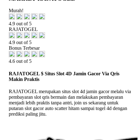
Murah!
4.9 out of 5
RAJATOGEL
4.9 out of 5
Bonus Terbesar
4.6 out of 5
RAJATOGEL $ Situs Slot 4D Jamin Gacor Via Qris
Makin Praktis
RAJATOGEL merupakan situs slot 4d jamin gacor melalu via
pembayaran slot qris bermain dan melakukan pembayaran
menjadi lebih praktis tanpa antri, join us sekarang untuk
putaran slot gacor auto scatter hitam sampai togel 4d dengan
prediksi paling jitu.