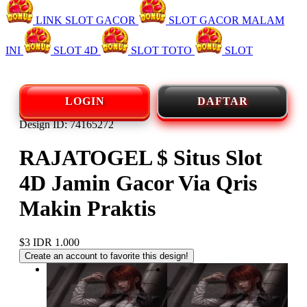
LINK SLOT GACOR
SLOT GACOR MALAM
INI
SLOT 4D
SLOT TOTO
SLOT
LOGIN
DAFTAR
Design ID: 74165272
RAJATOGEL $ Situs Slot
4D Jamin Gacor Via Qris
Makin Praktis
$3
IDR 1.000
Create an account to favorite this design!