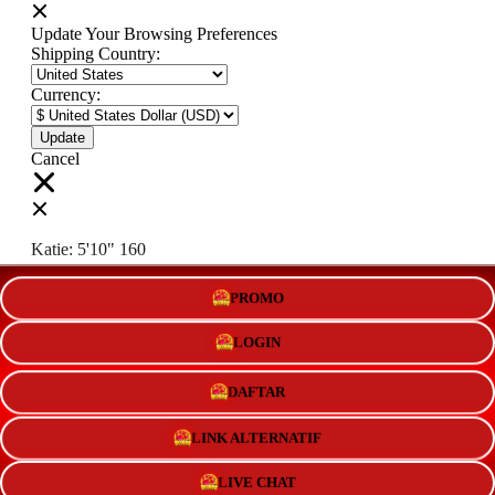
Update Your Browsing Preferences
Shipping Country:
Currency:
Cancel
Katie:
5'10"
160
PROMO
Select your person:
Male
Female
LOGIN
Height
Short
Med
Tall
DAFTAR
Weight
Slim
Avg
Heavy
LINK ALTERNATIF
View Size Chart
LIVE CHAT