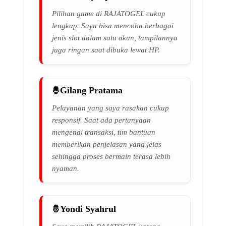
Pilihan game di RAJATOGEL cukup
lengkap. Saya bisa mencoba berbagai
jenis slot dalam satu akun, tampilannya
juga ringan saat dibuka lewat HP.
Gilang Pratama
Pelayanan yang saya rasakan cukup
responsif. Saat ada pertanyaan
mengenai transaksi, tim bantuan
memberikan penjelasan yang jelas
sehingga proses bermain terasa lebih
nyaman.
Yondi Syahrul