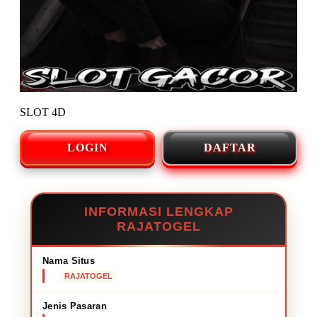
SLOT 4D
LOGIN
DAFTAR
INFORMASI LENGKAP
RAJATOGEL
Nama Situs
RAJATOGEL
Jenis Pasaran