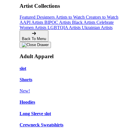
Artist Collections
Featured Designers
Artists to Watch
Creators to Watch
AAPI Artists
BIPOC Artists
Black Artists
Celebrate
Women Artists
LGBTQIA Artists
Ukrainian Artists
Back To Menu
Adult Apparel
slot
Shorts
New!
Hoodies
Long Sleeve slot
Crewneck Sweatshirts