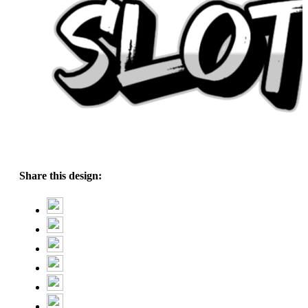
Share this design: