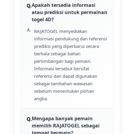
Apakah tersedia informasi
atau prediksi untuk permainan
togel 4D?
RAJATOGEL menyediakan
informasi pendukung dan referensi
prediksi yang diperbarui secara
berkala sebagai bahan
pertimbangan bagi pemain.
Informasi tersebut bersifat
referensi dan dapat digunakan
sebagai tambahan wawasan
sebelum menentukan pilihan
angka.
Mengapa banyak pemain
memilih RAJATOGEL sebagai
tempat bermain?