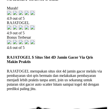
Murah!
4.9 out of 5
RAJATOGEL
4.9 out of 5
Bonus Terbesar
4.6 out of 5
RAJATOGEL $ Situs Slot 4D Jamin Gacor Via Qris
Makin Praktis
RAJATOGEL merupakan situs slot 4d jamin gacor melalu via
pembayaran slot qris bermain dan melakukan pembayaran
menjadi lebih praktis tanpa antri, join us sekarang untuk
putaran slot gacor auto scatter hitam sampai togel 4d dengan
prediksi paling jitu.