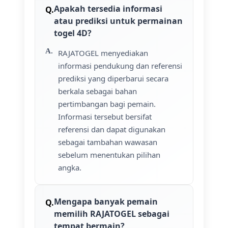
Apakah tersedia informasi
atau prediksi untuk permainan
togel 4D?
RAJATOGEL menyediakan
informasi pendukung dan referensi
prediksi yang diperbarui secara
berkala sebagai bahan
pertimbangan bagi pemain.
Informasi tersebut bersifat
referensi dan dapat digunakan
sebagai tambahan wawasan
sebelum menentukan pilihan
angka.
Mengapa banyak pemain
memilih RAJATOGEL sebagai
tempat bermain?