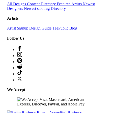
All Designs
Content Directory
Featured Artists
Newest
Designers
Newest slot
Tag Directory
Artists
Artist Signup
Design Guide
TeePublic Blog
Follow Us
We Accept