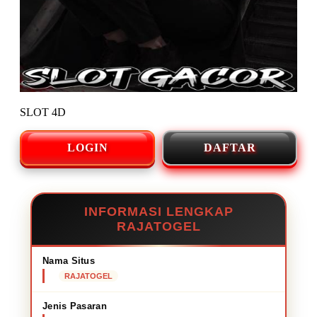
SLOT 4D
LOGIN
DAFTAR
INFORMASI LENGKAP
RAJATOGEL
Nama Situs
RAJATOGEL
Jenis Pasaran