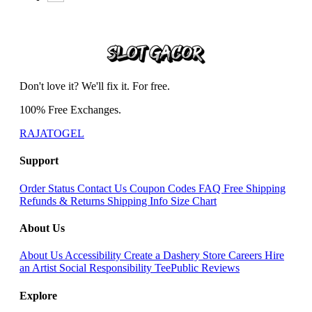
Don't love it? We'll fix it. For free.
100% Free Exchanges.
RAJATOGEL
Support
Order Status
Contact Us
Coupon Codes
FAQ
Free Shipping
Refunds & Returns
Shipping Info
Size Chart
About Us
About Us
Accessibility
Create a Dashery Store
Careers
Hire
an Artist
Social Responsibility
TeePublic Reviews
Explore