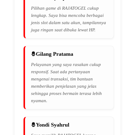
Pilihan game di RAJATOGEL cukup
lengkap. Saya bisa mencoba berbagai
jenis slot dalam satu akun, tampilannya
juga ringan saat dibuka lewat HP.
Gilang Pratama
Pelayanan yang saya rasakan cukup
responsif. Saat ada pertanyaan
mengenai transaksi, tim bantuan
memberikan penjelasan yang jelas
sehingga proses bermain terasa lebih
nyaman.
Yondi Syahrul