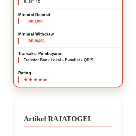
SLOT 4D
Minimal Deposit
IDR 1,000
Minimal Withdraw
IDR 20,000
Transaksi Pembayaran
Transfer Bank Lokal • E-wallet • QRIS
Rating
Artikel RAJATOGEL