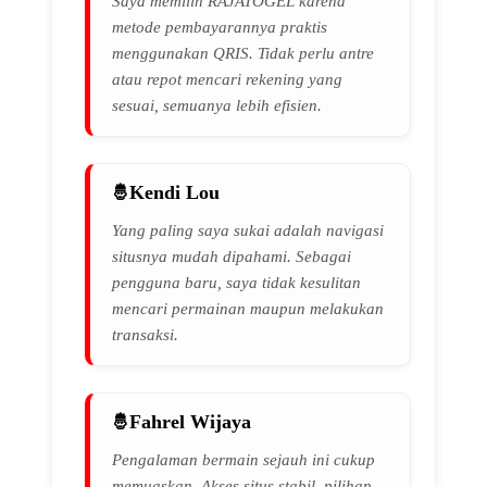
Saya memilih RAJATOGEL karena
metode pembayarannya praktis
menggunakan QRIS. Tidak perlu antre
atau repot mencari rekening yang
sesuai, semuanya lebih efisien.
Kendi Lou
Yang paling saya sukai adalah navigasi
situsnya mudah dipahami. Sebagai
pengguna baru, saya tidak kesulitan
mencari permainan maupun melakukan
transaksi.
Fahrel Wijaya
Pengalaman bermain sejauh ini cukup
memuaskan. Akses situs stabil, pilihan