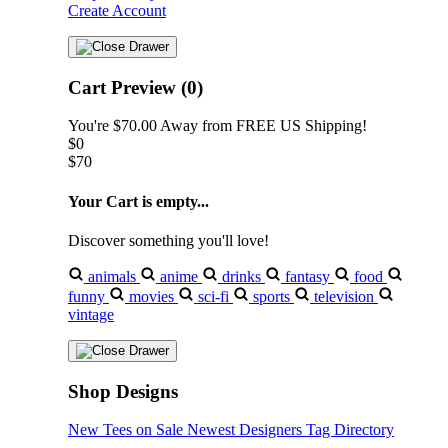
Create Account
Cart Preview (0)
You're
$70.00
Away from
FREE US Shipping!
$0
$70
Your Cart is empty...
Discover something you'll love!
animals
anime
drinks
fantasy
food
funny
movies
sci-fi
sports
television
vintage
Shop Designs
New Tees on Sale
Newest Designers
Tag Directory