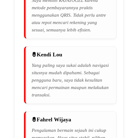
Saya memilih RAJATOGEL karena
metode pembayarannya praktis
menggunakan QRIS. Tidak perlu antre
atau repot mencari rekening yang
sesuai, semuanya lebih efisien.
Kendi Lou
Yang paling saya sukai adalah navigasi
situsnya mudah dipahami. Sebagai
pengguna baru, saya tidak kesulitan
mencari permainan maupun melakukan
transaksi.
Fahrel Wijaya
Pengalaman bermain sejauh ini cukup
memuaskan. Akses situs stabil, pilihan