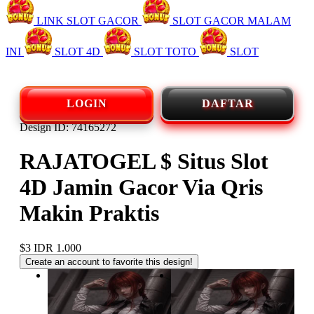
LINK SLOT GACOR
SLOT GACOR MALAM
INI
SLOT 4D
SLOT TOTO
SLOT
LOGIN
DAFTAR
Design ID: 74165272
RAJATOGEL $ Situs Slot
4D Jamin Gacor Via Qris
Makin Praktis
$3
IDR 1.000
Create an account to favorite this design!