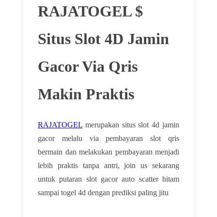
RAJATOGEL $
Situs Slot 4D Jamin
Gacor Via Qris
Makin Praktis
RAJATOGEL
merupakan situs slot 4d jamin
gacor melalu via pembayaran slot qris
bermain dan melakukan pembayaran menjadi
lebih praktis tanpa antri, join us sekarang
untuk putaran slot gacor auto scatter hitam
sampai togel 4d dengan prediksi paling jitu