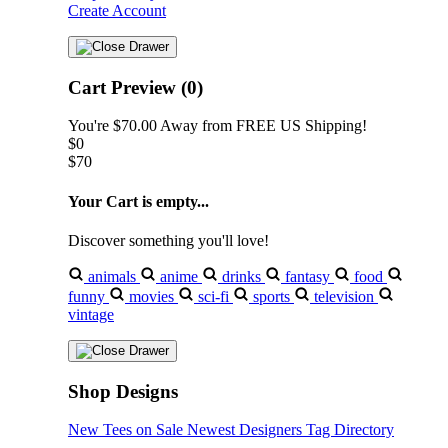
Create Account
Cart Preview (0)
You're
$70.00
Away from
FREE US Shipping!
$0
$70
Your Cart is empty...
Discover something you'll love!
animals
anime
drinks
fantasy
food
funny
movies
sci-fi
sports
television
vintage
Shop Designs
New Tees on Sale
Newest Designers
Tag Directory