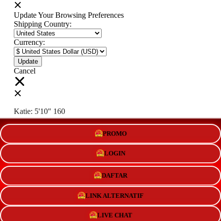
Update Your Browsing Preferences
Shipping Country:
Currency:
Cancel
Katie:
5'10"
160
PROMO
Select your person:
Male
Female
LOGIN
Height
Short
Med
Tall
DAFTAR
Weight
Slim
Avg
Heavy
LINK ALTERNATIF
View Size Chart
LIVE CHAT