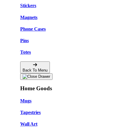
Stickers
Magnets
Phone Cases
Pins
Totes
Back To Menu
Home Goods
Mugs
Tapestries
Wall Art