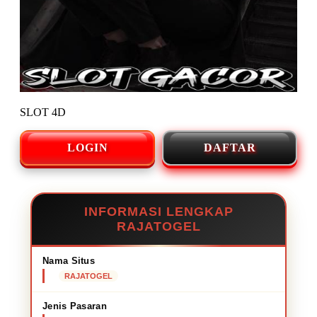
SLOT 4D
LOGIN
DAFTAR
INFORMASI LENGKAP
RAJATOGEL
Nama Situs
RAJATOGEL
Jenis Pasaran