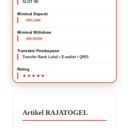
SLOT 4D
Minimal Deposit
IDR 1,000
Minimal Withdraw
IDR 20,000
Transaksi Pembayaran
Transfer Bank Lokal • E-wallet • QRIS
Rating
Artikel RAJATOGEL