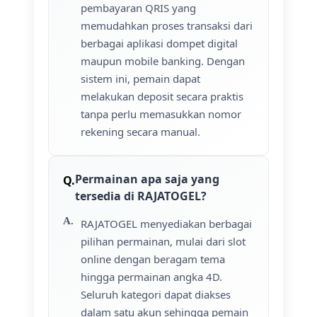
pembayaran QRIS yang
memudahkan proses transaksi dari
berbagai aplikasi dompet digital
maupun mobile banking. Dengan
sistem ini, pemain dapat
melakukan deposit secara praktis
tanpa perlu memasukkan nomor
rekening secara manual.
Permainan apa saja yang
tersedia di RAJATOGEL?
RAJATOGEL menyediakan berbagai
pilihan permainan, mulai dari slot
online dengan beragam tema
hingga permainan angka 4D.
Seluruh kategori dapat diakses
dalam satu akun sehingga pemain