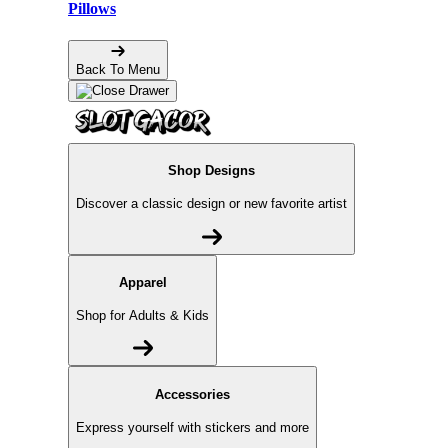
Pillows
Back To Menu
Shop Designs
Discover a classic design or new favorite artist
Apparel
Shop for Adults & Kids
Accessories
Express yourself with stickers and more