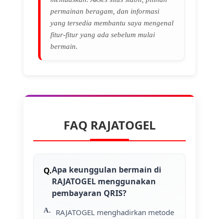
permainan beragam, dan informasi
yang tersedia membantu saya mengenal
fitur-fitur yang ada sebelum mulai
bermain.
FAQ RAJATOGEL
Apa keunggulan bermain di
RAJATOGEL menggunakan
pembayaran QRIS?
RAJATOGEL menghadirkan metode