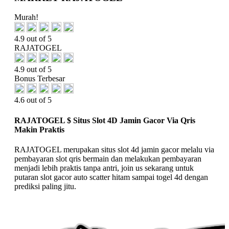
Murah!
4.9 out of 5
RAJATOGEL
4.9 out of 5
Bonus Terbesar
4.6 out of 5
RAJATOGEL $ Situs Slot 4D Jamin Gacor Via Qris
Makin Praktis
RAJATOGEL merupakan situs slot 4d jamin gacor melalu via
pembayaran slot qris bermain dan melakukan pembayaran
menjadi lebih praktis tanpa antri, join us sekarang untuk
putaran slot gacor auto scatter hitam sampai togel 4d dengan
prediksi paling jitu.