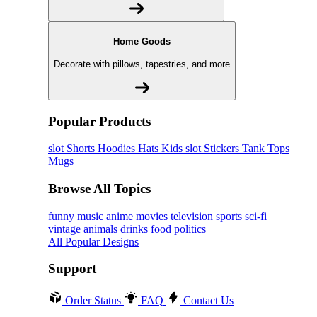
Home Goods
Decorate with pillows, tapestries, and more
Popular Products
slot
Shorts
Hoodies
Hats
Kids slot
Stickers
Tank Tops
Mugs
Browse All Topics
funny
music
anime
movies
television
sports
sci-fi
vintage
animals
drinks
food
politics
All Popular Designs
Support
Order Status
FAQ
Contact Us