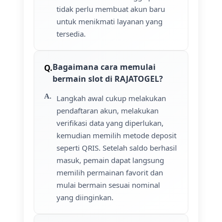
tidak perlu membuat akun baru
untuk menikmati layanan yang
tersedia.
Bagaimana cara memulai
bermain slot di RAJATOGEL?
Langkah awal cukup melakukan
pendaftaran akun, melakukan
verifikasi data yang diperlukan,
kemudian memilih metode deposit
seperti QRIS. Setelah saldo berhasil
masuk, pemain dapat langsung
memilih permainan favorit dan
mulai bermain sesuai nominal
yang diinginkan.