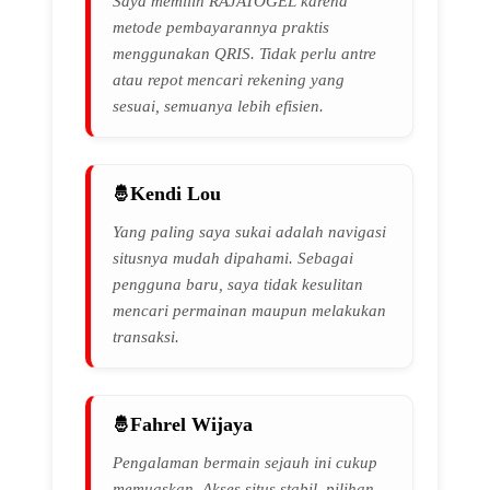
Saya memilih RAJATOGEL karena
metode pembayarannya praktis
menggunakan QRIS. Tidak perlu antre
atau repot mencari rekening yang
sesuai, semuanya lebih efisien.
Kendi Lou
Yang paling saya sukai adalah navigasi
situsnya mudah dipahami. Sebagai
pengguna baru, saya tidak kesulitan
mencari permainan maupun melakukan
transaksi.
Fahrel Wijaya
Pengalaman bermain sejauh ini cukup
memuaskan. Akses situs stabil, pilihan