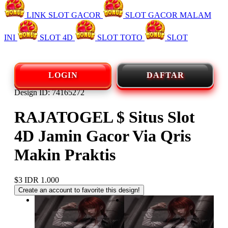
LINK SLOT GACOR
SLOT GACOR MALAM
INI
SLOT 4D
SLOT TOTO
SLOT
LOGIN
DAFTAR
Design ID: 74165272
RAJATOGEL $ Situs Slot
4D Jamin Gacor Via Qris
Makin Praktis
$3
IDR 1.000
Create an account to favorite this design!