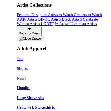
Artist Collections
Featured Designers
Artists to Watch
Creators to Watch
AAPI Artists
BIPOC Artists
Black Artists
Celebrate
Women Artists
LGBTQIA Artists
Ukrainian Artists
Back To Menu
Adult Apparel
slot
Shorts
New!
Hoodies
Long Sleeve slot
Crewneck Sweatshirts