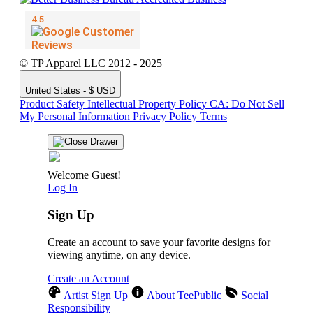
© TP Apparel LLC 2012 - 2025
United States - $ USD
Product Safety
Intellectual Property Policy
CA: Do Not Sell
My Personal Information
Privacy Policy
Terms
Welcome Guest!
Log In
Sign Up
Create an account to save your favorite designs for
viewing anytime, on any device.
Create an Account
Artist Sign Up
About TeePublic
Social
Responsibility