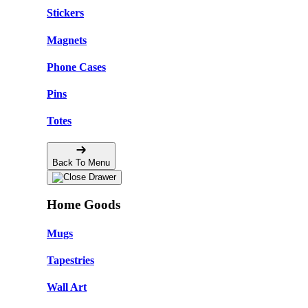
Stickers
Magnets
Phone Cases
Pins
Totes
Back To Menu
Home Goods
Mugs
Tapestries
Wall Art