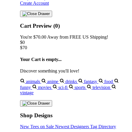
Create Account
Cart Preview (0)
You're
$70.00
Away from
FREE US Shipping!
$0
$70
Your Cart is empty...
Discover something you'll love!
animals
anime
drinks
fantasy
food
funny
movies
sci-fi
sports
television
vintage
Shop Designs
New Tees on Sale
Newest Designers
Tag Directory