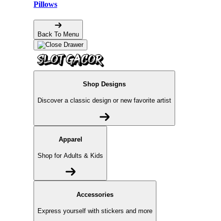
Pillows
Back To Menu
Shop Designs
Discover a classic design or new favorite artist
Apparel
Shop for Adults & Kids
Accessories
Express yourself with stickers and more