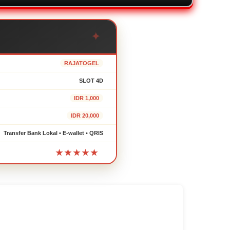
RAJATOGEL
SLOT 4D
IDR 1,000
IDR 20,000
Transfer Bank Lokal • E-wallet • QRIS