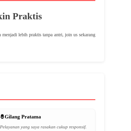
in Praktis
enjadi lebih praktis tanpa antri, join us sekarang
Gilang Pratama
Pelayanan yang saya rasakan cukup responsif.