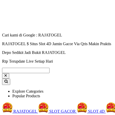
Cari kami di Google : RAJATOGEL
RAJATOGEL $ Situs Slot 4D Jamin Gacor Via Qris Makin Praktis
Depo Sedikit Jadi Bukit RAJATOGEL
Rtp Terupdate Live Setiap Hari
Explore Categories
Popular Products
RAJATOGEL
SLOT GACOR
SLOT 4D