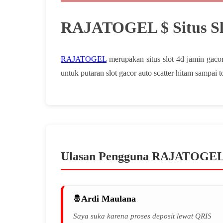
RAJATOGEL $ Situs Slo
RAJATOGEL
merupakan situs slot 4d jamin gacor
untuk putaran slot gacor auto scatter hitam sampai t
Ulasan Pengguna RAJATOGE
Ardi Maulana
Saya suka karena proses deposit lewat QRIS