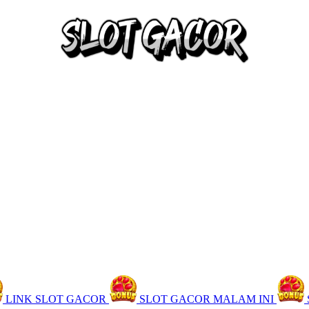
LINK SLOT GACOR
SLOT GACOR MALAM INI