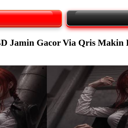
D Jamin Gacor Via Qris Makin 