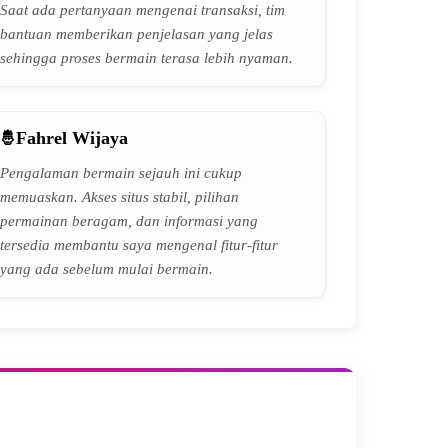
Saat ada pertanyaan mengenai transaksi, tim
bantuan memberikan penjelasan yang jelas
sehingga proses bermain terasa lebih nyaman.
Fahrel Wijaya
Pengalaman bermain sejauh ini cukup
memuaskan. Akses situs stabil, pilihan
permainan beragam, dan informasi yang
tersedia membantu saya mengenal fitur-fitur
yang ada sebelum mulai bermain.