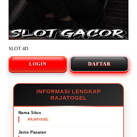
SLOT 4D
LOGIN
DAFTAR
INFORMASI LENGKAP
RAJATOGEL
Nama Situs
RAJATOGEL
Jenis Pasaran