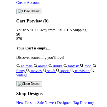
Create Account
Cart Preview (0)
You're
$70.00
Away from
FREE US Shipping!
$0
$70
Your Cart is empty...
Discover something you'll love!
animals
anime
drinks
fantasy
food
funny
movies
sci-fi
sports
television
vintage
Shop Designs
New Tees on Sale
Newest Designers
Tag Directory