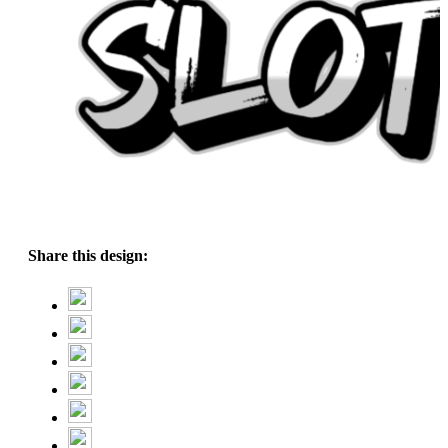
Share this design: