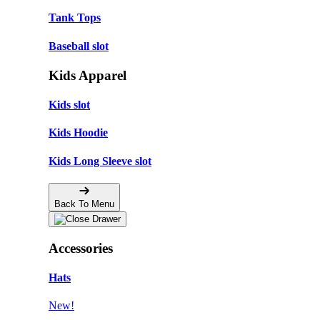
Tank Tops
Baseball slot
Kids Apparel
Kids slot
Kids Hoodie
Kids Long Sleeve slot
Back To Menu
Accessories
Hats
New!