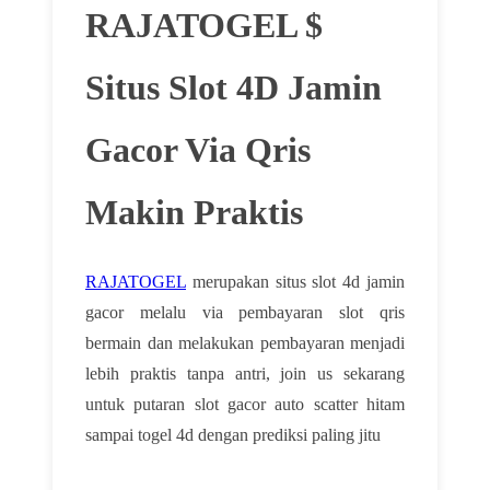
RAJATOGEL $
Situs Slot 4D Jamin
Gacor Via Qris
Makin Praktis
RAJATOGEL
merupakan situs slot 4d jamin
gacor melalu via pembayaran slot qris
bermain dan melakukan pembayaran menjadi
lebih praktis tanpa antri, join us sekarang
untuk putaran slot gacor auto scatter hitam
sampai togel 4d dengan prediksi paling jitu