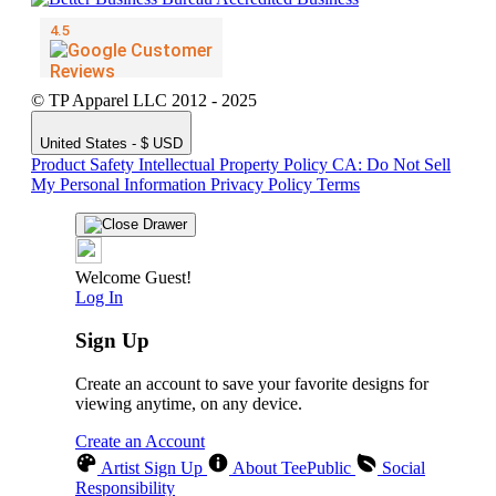
© TP Apparel LLC 2012 - 2025
United States - $ USD
Product Safety
Intellectual Property Policy
CA: Do Not Sell
My Personal Information
Privacy Policy
Terms
Welcome Guest!
Log In
Sign Up
Create an account to save your favorite designs for
viewing anytime, on any device.
Create an Account
Artist Sign Up
About TeePublic
Social
Responsibility