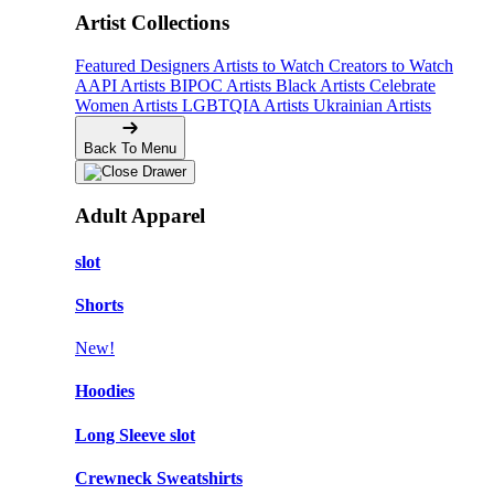
Artist Collections
Featured Designers
Artists to Watch
Creators to Watch
AAPI Artists
BIPOC Artists
Black Artists
Celebrate
Women Artists
LGBTQIA Artists
Ukrainian Artists
Back To Menu
Adult Apparel
slot
Shorts
New!
Hoodies
Long Sleeve slot
Crewneck Sweatshirts