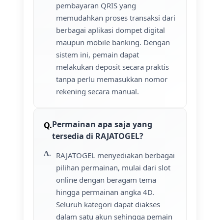
pembayaran QRIS yang
memudahkan proses transaksi dari
berbagai aplikasi dompet digital
maupun mobile banking. Dengan
sistem ini, pemain dapat
melakukan deposit secara praktis
tanpa perlu memasukkan nomor
rekening secara manual.
Permainan apa saja yang
tersedia di RAJATOGEL?
RAJATOGEL menyediakan berbagai
pilihan permainan, mulai dari slot
online dengan beragam tema
hingga permainan angka 4D.
Seluruh kategori dapat diakses
dalam satu akun sehingga pemain