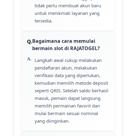
tidak perlu membuat akun baru
untuk menikmati layanan yang
tersedia.
Bagaimana cara memulai
bermain slot di RAJATOGEL?
Langkah awal cukup melakukan
pendaftaran akun, melakukan
verifikasi data yang diperlukan,
kemudian memilih metode deposit
seperti QRIS. Setelah saldo berhasil
masuk, pemain dapat langsung
memilih permainan favorit dan
mulai bermain sesuai nominal
yang diinginkan.