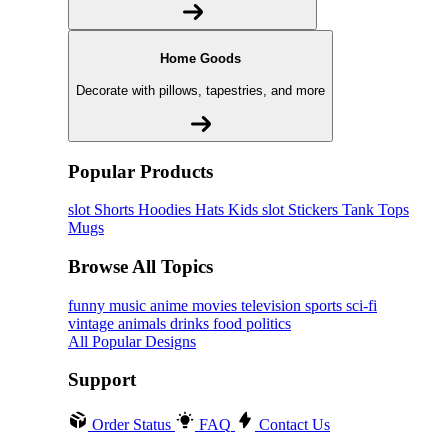
Home Goods
Decorate with pillows, tapestries, and more
Popular Products
slot
Shorts
Hoodies
Hats
Kids slot
Stickers
Tank Tops
Mugs
Browse All Topics
funny
music
anime
movies
television
sports
sci-fi
vintage
animals
drinks
food
politics
All Popular Designs
Support
Order Status
FAQ
Contact Us