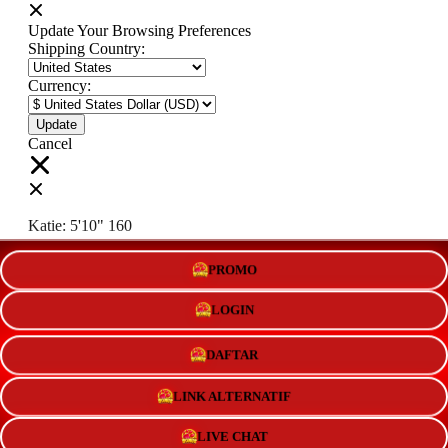
Update Your Browsing Preferences
Shipping Country:
Currency:
Cancel
Katie:
5'10"
160
PROMO
Select your person:
Male
Female
LOGIN
Height
Short
Med
Tall
DAFTAR
Weight
Slim
Avg
Heavy
LINK ALTERNATIF
View Size Chart
LIVE CHAT