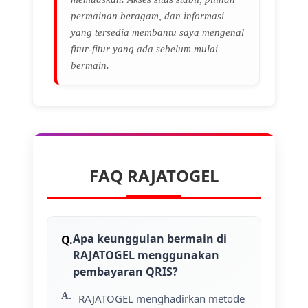
permainan beragam, dan informasi
yang tersedia membantu saya mengenal
fitur-fitur yang ada sebelum mulai
bermain.
FAQ RAJATOGEL
Apa keunggulan bermain di
RAJATOGEL menggunakan
pembayaran QRIS?
RAJATOGEL menghadirkan metode