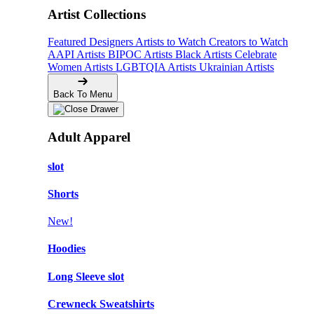
Artist Collections
Featured Designers
Artists to Watch
Creators to Watch
AAPI Artists
BIPOC Artists
Black Artists
Celebrate
Women Artists
LGBTQIA Artists
Ukrainian Artists
Back To Menu
Adult Apparel
slot
Shorts
New!
Hoodies
Long Sleeve slot
Crewneck Sweatshirts