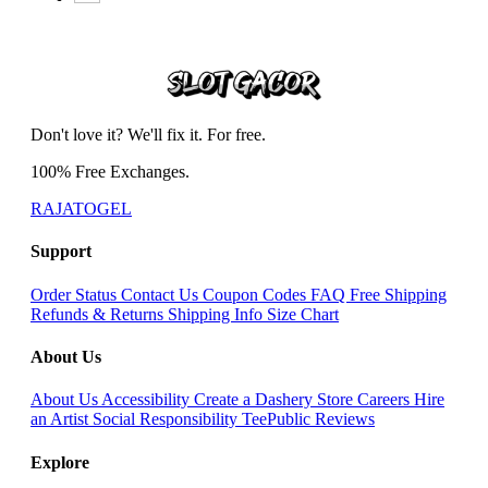
Don't love it? We'll fix it. For free.
100% Free Exchanges.
RAJATOGEL
Support
Order Status
Contact Us
Coupon Codes
FAQ
Free Shipping
Refunds & Returns
Shipping Info
Size Chart
About Us
About Us
Accessibility
Create a Dashery Store
Careers
Hire
an Artist
Social Responsibility
TeePublic Reviews
Explore