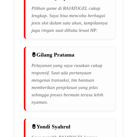
Pilihan game di RAJATOGEL cukup
lengkap. Saya bisa mencoba berbagai
jenis slot dalam satu akun, tampilannya
juga ringan saat dibuka lewat HP.
Gilang Pratama
Pelayanan yang saya rasakan cukup
responsif. Saat ada pertanyaan
mengenai transaksi, tim bantuan
memberikan penjelasan yang jelas
sehingga proses bermain terasa lebih
nyaman.
Yondi Syahrul