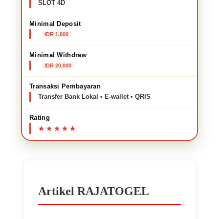
SLOT 4D
Minimal Deposit
IDR 1,000
Minimal Withdraw
IDR 20,000
Transaksi Pembayaran
Transfer Bank Lokal • E-wallet • QRIS
Rating
Artikel RAJATOGEL