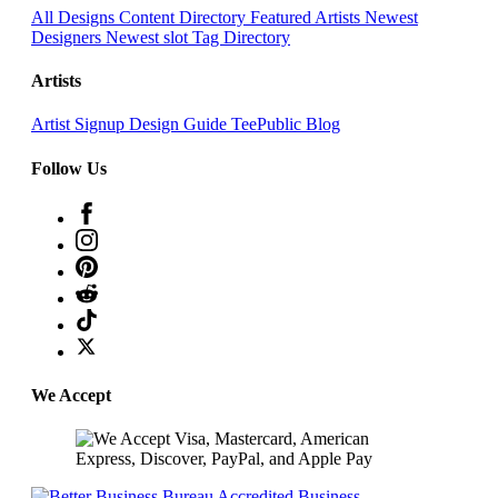
All Designs
Content Directory
Featured Artists
Newest
Designers
Newest slot
Tag Directory
Artists
Artist Signup
Design Guide
TeePublic Blog
Follow Us
We Accept