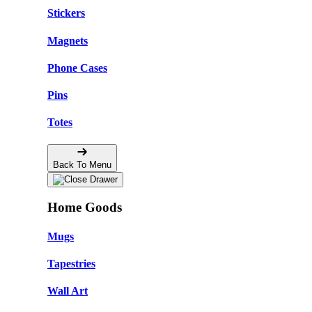
Stickers
Magnets
Phone Cases
Pins
Totes
Back To Menu
Home Goods
Mugs
Tapestries
Wall Art