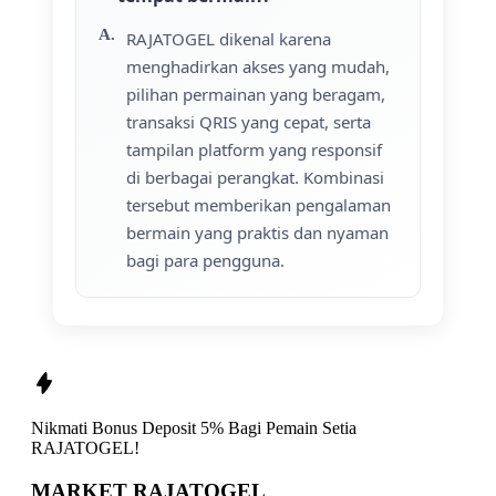
RAJATOGEL dikenal karena
menghadirkan akses yang mudah,
pilihan permainan yang beragam,
transaksi QRIS yang cepat, serta
tampilan platform yang responsif
di berbagai perangkat. Kombinasi
tersebut memberikan pengalaman
bermain yang praktis dan nyaman
bagi para pengguna.
Nikmati
Bonus Deposit 5%
Bagi Pemain Setia
RAJATOGEL!
MARKET RAJATOGEL