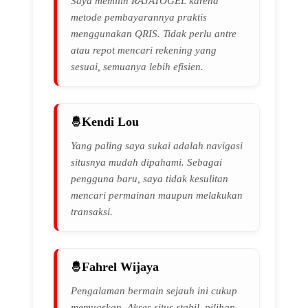
Saya memilih RAJATOGEL karena
metode pembayarannya praktis
menggunakan QRIS. Tidak perlu antre
atau repot mencari rekening yang
sesuai, semuanya lebih efisien.
Kendi Lou
Yang paling saya sukai adalah navigasi
situsnya mudah dipahami. Sebagai
pengguna baru, saya tidak kesulitan
mencari permainan maupun melakukan
transaksi.
Fahrel Wijaya
Pengalaman bermain sejauh ini cukup
memuaskan. Akses situs stabil, pilihan