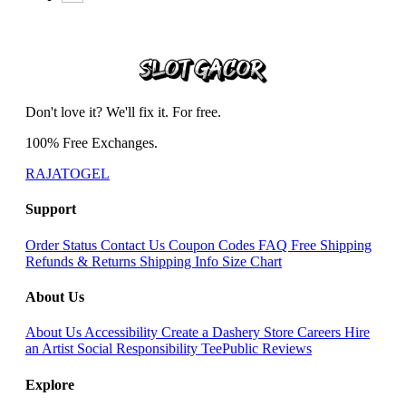
Don't love it? We'll fix it. For free.
100% Free Exchanges.
RAJATOGEL
Support
Order Status
Contact Us
Coupon Codes
FAQ
Free Shipping
Refunds & Returns
Shipping Info
Size Chart
About Us
About Us
Accessibility
Create a Dashery Store
Careers
Hire
an Artist
Social Responsibility
TeePublic Reviews
Explore