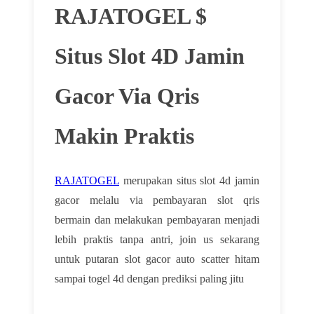
RAJATOGEL $
Situs Slot 4D Jamin
Gacor Via Qris
Makin Praktis
RAJATOGEL
merupakan situs slot 4d jamin
gacor melalu via pembayaran slot qris
bermain dan melakukan pembayaran menjadi
lebih praktis tanpa antri, join us sekarang
untuk putaran slot gacor auto scatter hitam
sampai togel 4d dengan prediksi paling jitu