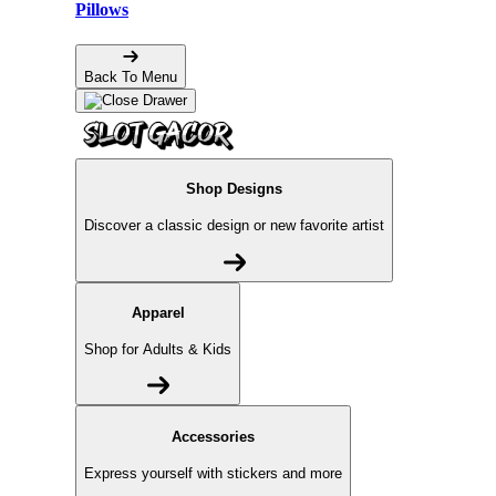
Pillows
Back To Menu
Shop Designs
Discover a classic design or new favorite artist
Apparel
Shop for Adults & Kids
Accessories
Express yourself with stickers and more