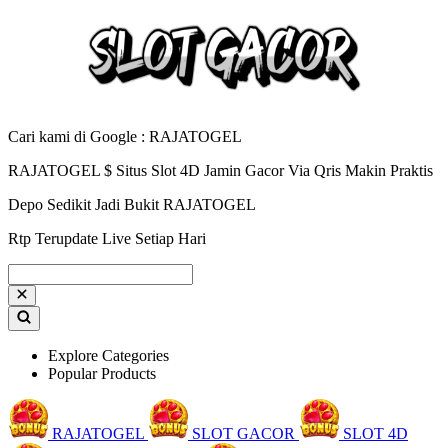
Cari kami di Google : RAJATOGEL
RAJATOGEL $ Situs Slot 4D Jamin Gacor Via Qris Makin Praktis
Depo Sedikit Jadi Bukit RAJATOGEL
Rtp Terupdate Live Setiap Hari
Explore Categories
Popular Products
RAJATOGEL
SLOT GACOR
SLOT 4D