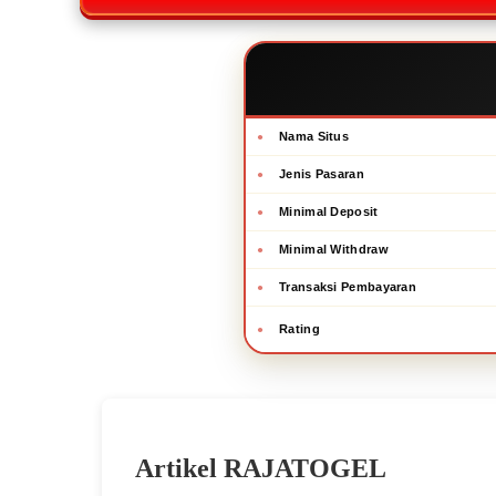
Nama Situs
Jenis Pasaran
Minimal Deposit
Minimal Withdraw
Transaksi Pembayaran
Rating
Artikel RAJATOGEL