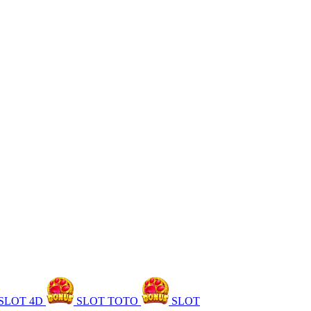
SLOT 4D
SLOT TOTO
SLOT