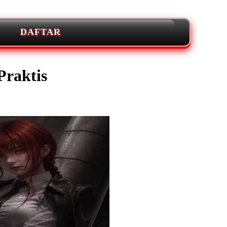
DAFTAR
Praktis