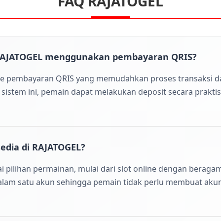
FAQ RAJATOGEL
 RAJATOGEL menggunakan pembayaran QRIS?
pembayaran QRIS yang memudahkan proses transaksi dari 
sistem ini, pemain dapat melakukan deposit secara prakt
sedia di RAJATOGEL?
pilihan permainan, mulai dari slot online dengan berag
dalam satu akun sehingga pemain tidak perlu membuat aku