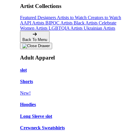
Artist Collections
Featured Designers
Artists to Watch
Creators to Watch
AAPI Artists
BIPOC Artists
Black Artists
Celebrate
Women Artists
LGBTQIA Artists
Ukrainian Artists
Back To Menu
Adult Apparel
slot
Shorts
New!
Hoodies
Long Sleeve slot
Crewneck Sweatshirts