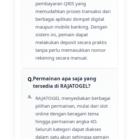
pembayaran QRIS yang
memudahkan proses transaksi dari
berbagai aplikasi dompet digital
maupun mobile banking. Dengan
sistem ini, pemain dapat
melakukan deposit secara praktis
tanpa perlu memasukkan nomor
rekening secara manual.
Permainan apa saja yang
tersedia di RAJATOGEL?
RAJATOGEL menyediakan berbagai
pilihan permainan, mulai dari slot
online dengan beragam tema
hingga permainan angka 4D.
Seluruh kategori dapat diakses
dalam satu akun sehingga pemain