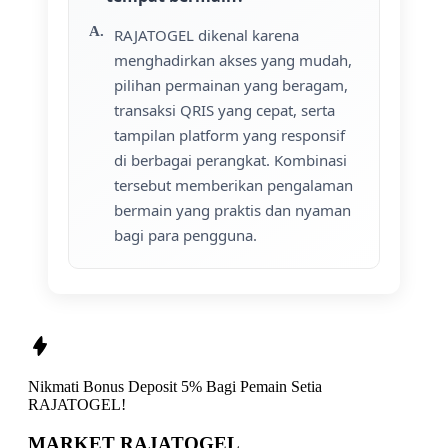
RAJATOGEL dikenal karena
menghadirkan akses yang mudah,
pilihan permainan yang beragam,
transaksi QRIS yang cepat, serta
tampilan platform yang responsif
di berbagai perangkat. Kombinasi
tersebut memberikan pengalaman
bermain yang praktis dan nyaman
bagi para pengguna.
Nikmati
Bonus Deposit 5%
Bagi Pemain Setia
RAJATOGEL!
MARKET RAJATOGEL