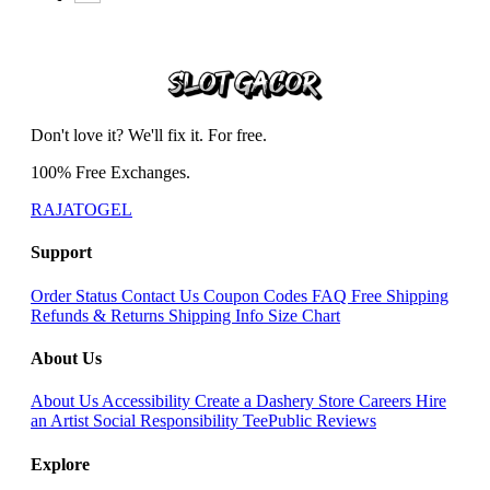
Don't love it? We'll fix it. For free.
100% Free Exchanges.
RAJATOGEL
Support
Order Status
Contact Us
Coupon Codes
FAQ
Free Shipping
Refunds & Returns
Shipping Info
Size Chart
About Us
About Us
Accessibility
Create a Dashery Store
Careers
Hire
an Artist
Social Responsibility
TeePublic Reviews
Explore