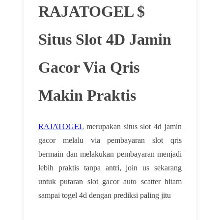
RAJATOGEL $
Situs Slot 4D Jamin
Gacor Via Qris
Makin Praktis
RAJATOGEL
merupakan situs slot 4d jamin
gacor melalu via pembayaran slot qris
bermain dan melakukan pembayaran menjadi
lebih praktis tanpa antri, join us sekarang
untuk putaran slot gacor auto scatter hitam
sampai togel 4d dengan prediksi paling jitu