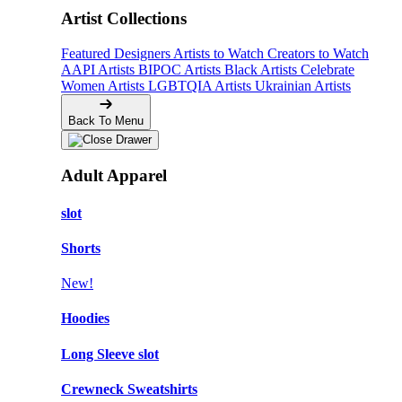
Artist Collections
Featured Designers
Artists to Watch
Creators to Watch
AAPI Artists
BIPOC Artists
Black Artists
Celebrate
Women Artists
LGBTQIA Artists
Ukrainian Artists
Back To Menu
Adult Apparel
slot
Shorts
New!
Hoodies
Long Sleeve slot
Crewneck Sweatshirts