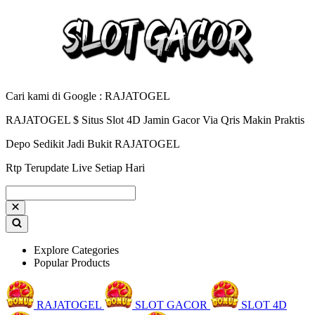
Cari kami di Google : RAJATOGEL
RAJATOGEL $ Situs Slot 4D Jamin Gacor Via Qris Makin Praktis
Depo Sedikit Jadi Bukit RAJATOGEL
Rtp Terupdate Live Setiap Hari
Explore Categories
Popular Products
RAJATOGEL
SLOT GACOR
SLOT 4D