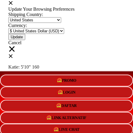
Update Your Browsing Preferences
Shipping Country:
Currency:
Cancel
Katie:
5'10"
160
PROMO
Select your person:
Male
Female
LOGIN
Height
Short
Med
Tall
DAFTAR
Weight
Slim
Avg
Heavy
LINK ALTERNATIF
View Size Chart
LIVE CHAT