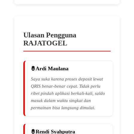
Ulasan Pengguna
RAJATOGEL
Ardi Maulana
Saya suka karena proses deposit lewat
QRIS benar-benar cepat. Tidak perlu
ribet pindah aplikasi berkali-kali, saldo
masuk dalam waktu singkat dan
permainan bisa langsung dimulai.
Rendi Syahputra