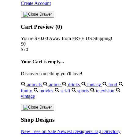
Create Account
Cart Preview (0)
You're
$70.00
Away from
FREE US Shipping!
$0
$70
Your Cart is empty...
Discover something you'll love!
animals
anime
drinks
fantasy
food
funny
movies
sci-fi
sports
television
vintage
Shop Designs
New Tees on Sale
Newest Designers
Tag Directory