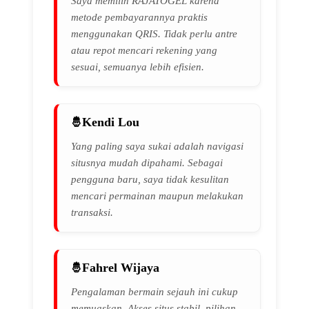
Saya memilih RAJATOGEL karena
metode pembayarannya praktis
menggunakan QRIS. Tidak perlu antre
atau repot mencari rekening yang
sesuai, semuanya lebih efisien.
Kendi Lou
Yang paling saya sukai adalah navigasi
situsnya mudah dipahami. Sebagai
pengguna baru, saya tidak kesulitan
mencari permainan maupun melakukan
transaksi.
Fahrel Wijaya
Pengalaman bermain sejauh ini cukup
memuaskan. Akses situs stabil, pilihan