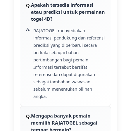
Apakah tersedia informasi
atau prediksi untuk permainan
togel 4D?
RAJATOGEL menyediakan
informasi pendukung dan referensi
prediksi yang diperbarui secara
berkala sebagai bahan
pertimbangan bagi pemain.
Informasi tersebut bersifat
referensi dan dapat digunakan
sebagai tambahan wawasan
sebelum menentukan pilihan
angka.
Mengapa banyak pemain
memilih RAJATOGEL sebagai
tempat bermain?