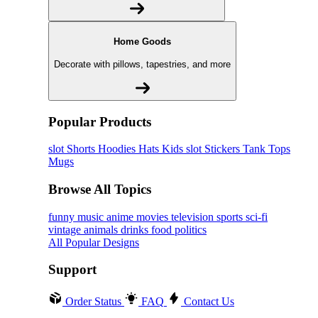
Home Goods
Decorate with pillows, tapestries, and more
Popular Products
slot
Shorts
Hoodies
Hats
Kids slot
Stickers
Tank Tops
Mugs
Browse All Topics
funny
music
anime
movies
television
sports
sci-fi
vintage
animals
drinks
food
politics
All Popular Designs
Support
Order Status
FAQ
Contact Us