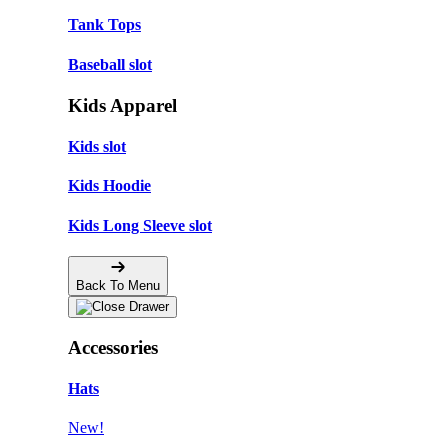
Tank Tops
Baseball slot
Kids Apparel
Kids slot
Kids Hoodie
Kids Long Sleeve slot
Back To Menu
Accessories
Hats
New!