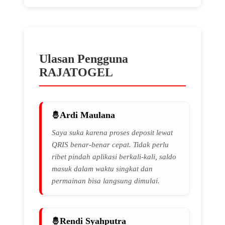
Ulasan Pengguna
RAJATOGEL
Ardi Maulana
Saya suka karena proses deposit lewat
QRIS benar-benar cepat. Tidak perlu
ribet pindah aplikasi berkali-kali, saldo
masuk dalam waktu singkat dan
permainan bisa langsung dimulai.
Rendi Syahputra