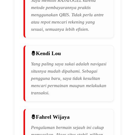
Saya memilih RAJATOGEL karena
metode pembayarannya praktis
menggunakan QRIS. Tidak perlu antre
atau repot mencari rekening yang
sesuai, semuanya lebih efisien.
Kendi Lou
Yang paling saya sukai adalah navigasi
situsnya mudah dipahami. Sebagai
pengguna baru, saya tidak kesulitan
mencari permainan maupun melakukan
transaksi.
Fahrel Wijaya
Pengalaman bermain sejauh ini cukup
memuaskan. Akses situs stabil, pilihan