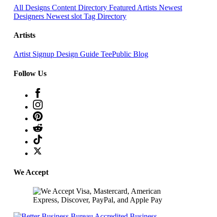
All Designs
Content Directory
Featured Artists
Newest
Designers
Newest slot
Tag Directory
Artists
Artist Signup
Design Guide
TeePublic Blog
Follow Us
We Accept