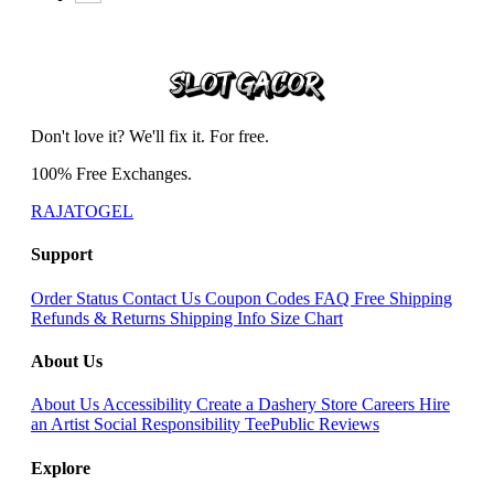
Don't love it? We'll fix it. For free.
100% Free Exchanges.
RAJATOGEL
Support
Order Status
Contact Us
Coupon Codes
FAQ
Free Shipping
Refunds & Returns
Shipping Info
Size Chart
About Us
About Us
Accessibility
Create a Dashery Store
Careers
Hire
an Artist
Social Responsibility
TeePublic Reviews
Explore