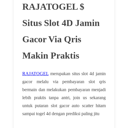
RAJATOGEL $
Situs Slot 4D Jamin
Gacor Via Qris
Makin Praktis
RAJATOGEL
merupakan situs slot 4d jamin
gacor melalu via pembayaran slot qris
bermain dan melakukan pembayaran menjadi
lebih praktis tanpa antri, join us sekarang
untuk putaran slot gacor auto scatter hitam
sampai togel 4d dengan prediksi paling jitu