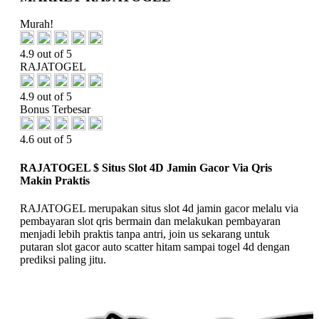
Murah!
4.9 out of 5
RAJATOGEL
4.9 out of 5
Bonus Terbesar
4.6 out of 5
RAJATOGEL $ Situs Slot 4D Jamin Gacor Via Qris
Makin Praktis
RAJATOGEL merupakan situs slot 4d jamin gacor melalu via
pembayaran slot qris bermain dan melakukan pembayaran
menjadi lebih praktis tanpa antri, join us sekarang untuk
putaran slot gacor auto scatter hitam sampai togel 4d dengan
prediksi paling jitu.