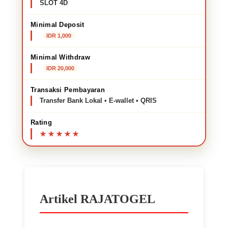
SLOT 4D
Minimal Deposit
IDR 1,000
Minimal Withdraw
IDR 20,000
Transaksi Pembayaran
Transfer Bank Lokal • E-wallet • QRIS
Rating
Artikel RAJATOGEL