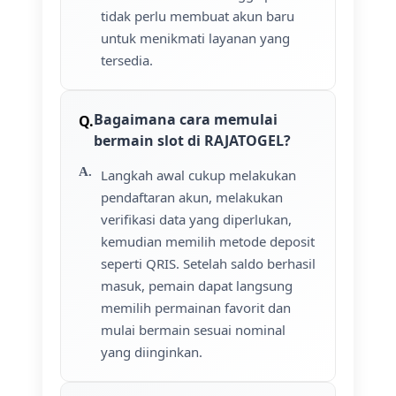
tidak perlu membuat akun baru
untuk menikmati layanan yang
tersedia.
Bagaimana cara memulai
bermain slot di RAJATOGEL?
Langkah awal cukup melakukan
pendaftaran akun, melakukan
verifikasi data yang diperlukan,
kemudian memilih metode deposit
seperti QRIS. Setelah saldo berhasil
masuk, pemain dapat langsung
memilih permainan favorit dan
mulai bermain sesuai nominal
yang diinginkan.