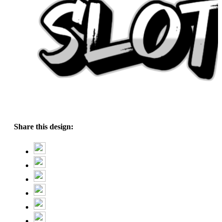
Share this design: