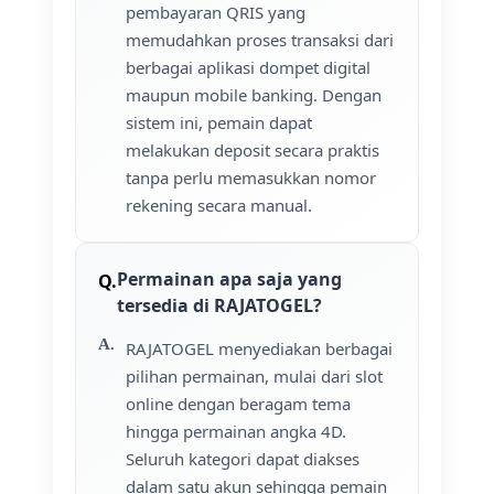
pembayaran QRIS yang
memudahkan proses transaksi dari
berbagai aplikasi dompet digital
maupun mobile banking. Dengan
sistem ini, pemain dapat
melakukan deposit secara praktis
tanpa perlu memasukkan nomor
rekening secara manual.
Permainan apa saja yang
tersedia di RAJATOGEL?
RAJATOGEL menyediakan berbagai
pilihan permainan, mulai dari slot
online dengan beragam tema
hingga permainan angka 4D.
Seluruh kategori dapat diakses
dalam satu akun sehingga pemain