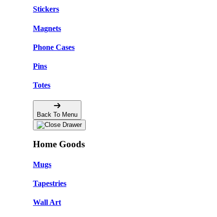
Stickers
Magnets
Phone Cases
Pins
Totes
Back To Menu
Home Goods
Mugs
Tapestries
Wall Art