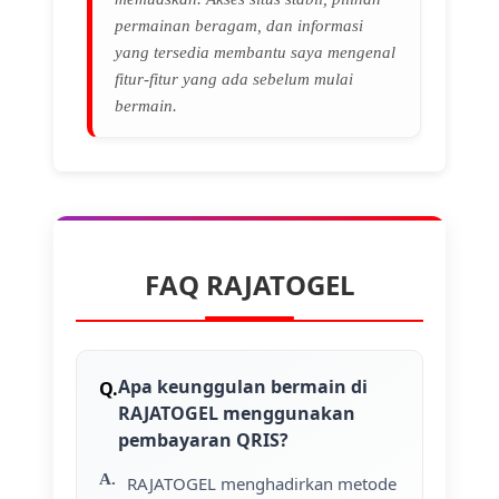
permainan beragam, dan informasi
yang tersedia membantu saya mengenal
fitur-fitur yang ada sebelum mulai
bermain.
FAQ RAJATOGEL
Apa keunggulan bermain di
RAJATOGEL menggunakan
pembayaran QRIS?
RAJATOGEL menghadirkan metode