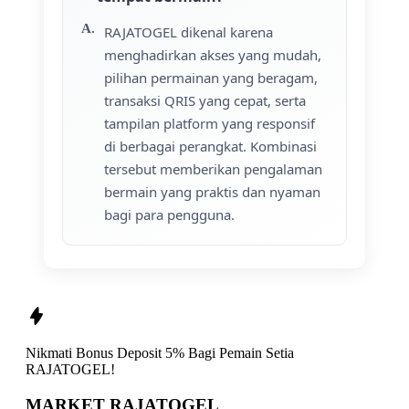
RAJATOGEL dikenal karena
menghadirkan akses yang mudah,
pilihan permainan yang beragam,
transaksi QRIS yang cepat, serta
tampilan platform yang responsif
di berbagai perangkat. Kombinasi
tersebut memberikan pengalaman
bermain yang praktis dan nyaman
bagi para pengguna.
Nikmati
Bonus Deposit 5%
Bagi Pemain Setia
RAJATOGEL!
MARKET RAJATOGEL