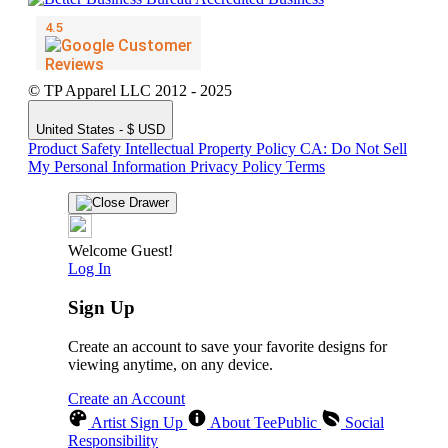
© TP Apparel LLC 2012 - 2025
United States - $ USD
Product Safety
Intellectual Property Policy
CA: Do Not Sell
My Personal Information
Privacy Policy
Terms
Welcome Guest!
Log In
Sign Up
Create an account to save your favorite designs for
viewing anytime, on any device.
Create an Account
Artist Sign Up
About TeePublic
Social
Responsibility