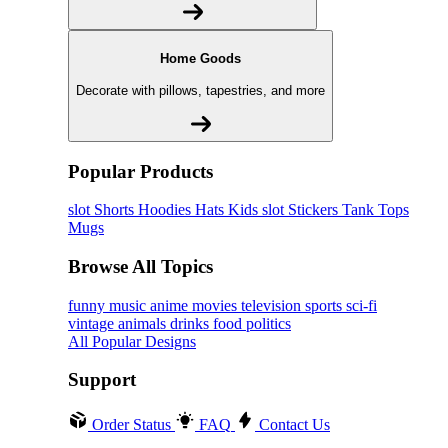
Home Goods
Decorate with pillows, tapestries, and more
Popular Products
slot
Shorts
Hoodies
Hats
Kids slot
Stickers
Tank Tops
Mugs
Browse All Topics
funny
music
anime
movies
television
sports
sci-fi
vintage
animals
drinks
food
politics
All Popular Designs
Support
Order Status
FAQ
Contact Us