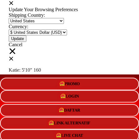
Update Your Browsing Preferences
Shipping Country:
Currency:
Cancel
Katie:
5'10"
160
PROMO
Select your person:
Male
Female
LOGIN
Height
Short
Med
Tall
DAFTAR
Weight
Slim
Avg
Heavy
LINK ALTERNATIF
View Size Chart
LIVE CHAT