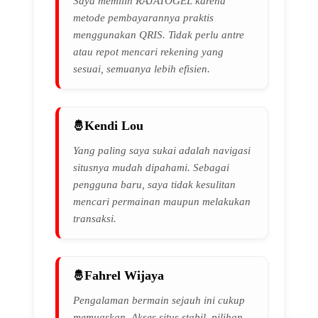
Saya memilih RAJATOGEL karena
metode pembayarannya praktis
menggunakan QRIS. Tidak perlu antre
atau repot mencari rekening yang
sesuai, semuanya lebih efisien.
Kendi Lou
Yang paling saya sukai adalah navigasi
situsnya mudah dipahami. Sebagai
pengguna baru, saya tidak kesulitan
mencari permainan maupun melakukan
transaksi.
Fahrel Wijaya
Pengalaman bermain sejauh ini cukup
memuaskan. Akses situs stabil, pilihan