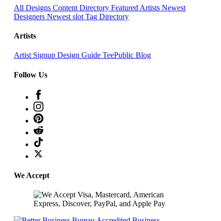
All Designs
Content Directory
Featured Artists
Newest
Designers
Newest slot
Tag Directory
Artists
Artist Signup
Design Guide
TeePublic Blog
Follow Us
We Accept