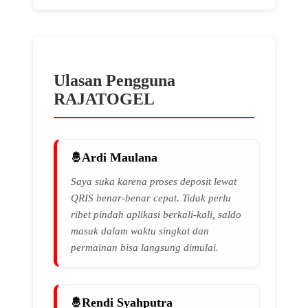
Ulasan Pengguna
RAJATOGEL
Ardi Maulana
Saya suka karena proses deposit lewat
QRIS benar-benar cepat. Tidak perlu
ribet pindah aplikasi berkali-kali, saldo
masuk dalam waktu singkat dan
permainan bisa langsung dimulai.
Rendi Syahputra