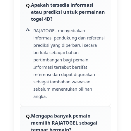
Apakah tersedia informasi
atau prediksi untuk permainan
togel 4D?
RAJATOGEL menyediakan
informasi pendukung dan referensi
prediksi yang diperbarui secara
berkala sebagai bahan
pertimbangan bagi pemain.
Informasi tersebut bersifat
referensi dan dapat digunakan
sebagai tambahan wawasan
sebelum menentukan pilihan
angka.
Mengapa banyak pemain
memilih RAJATOGEL sebagai
tempat bermain?