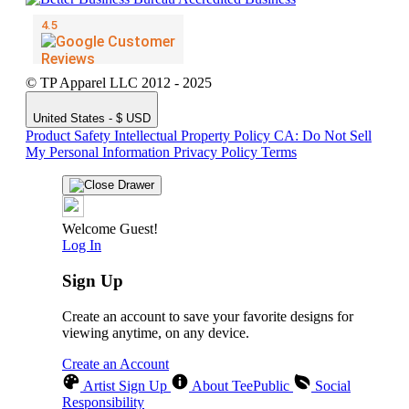
© TP Apparel LLC 2012 - 2025
United States - $ USD
Product Safety
Intellectual Property Policy
CA: Do Not Sell
My Personal Information
Privacy Policy
Terms
Welcome Guest!
Log In
Sign Up
Create an account to save your favorite designs for
viewing anytime, on any device.
Create an Account
Artist Sign Up
About TeePublic
Social
Responsibility