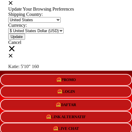
Update Your Browsing Preferences
Shipping Country:
Currency:
Cancel
Katie:
5'10"
160
PROMO
Select your person:
Male
Female
LOGIN
Height
Short
Med
Tall
DAFTAR
Weight
Slim
Avg
Heavy
LINK ALTERNATIF
View Size Chart
LIVE CHAT