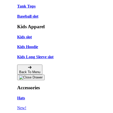
Tank Tops
Baseball slot
Kids Apparel
Kids slot
Kids Hoodie
Kids Long Sleeve slot
Back To Menu
Accessories
Hats
New!