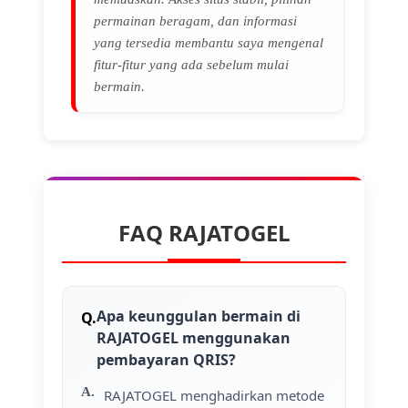
permainan beragam, dan informasi
yang tersedia membantu saya mengenal
fitur-fitur yang ada sebelum mulai
bermain.
FAQ RAJATOGEL
Apa keunggulan bermain di
RAJATOGEL menggunakan
pembayaran QRIS?
RAJATOGEL menghadirkan metode