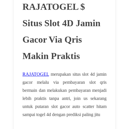
RAJATOGEL $
Situs Slot 4D Jamin
Gacor Via Qris
Makin Praktis
RAJATOGEL
merupakan situs slot 4d jamin
gacor melalu via pembayaran slot qris
bermain dan melakukan pembayaran menjadi
lebih praktis tanpa antri, join us sekarang
untuk putaran slot gacor auto scatter hitam
sampai togel 4d dengan prediksi paling jitu