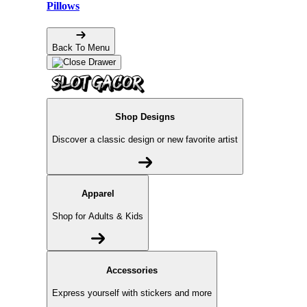
Pillows
Back To Menu
Shop Designs
Discover a classic design or new favorite artist
Apparel
Shop for Adults & Kids
Accessories
Express yourself with stickers and more