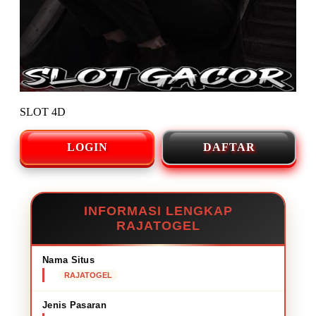
SLOT 4D
LOGIN
DAFTAR
INFORMASI LENGKAP
RAJATOGEL
Nama Situs
RAJATOGEL
Jenis Pasaran