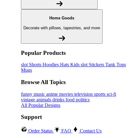
Home Goods
Decorate with pillows, tapestries, and more
Popular Products
slot
Shorts
Hoodies
Hats
Kids slot
Stickers
Tank Tops
Mugs
Browse All Topics
funny
music
anime
movies
television
sports
sci-fi
vintage
animals
drinks
food
politics
All Popular Designs
Support
Order Status
FAQ
Contact Us