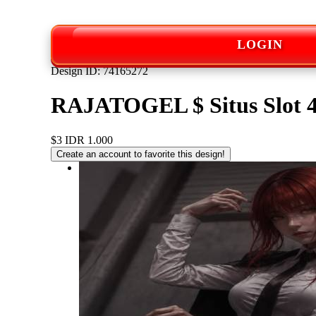
LOGIN
Design ID: 74165272
RAJATOGEL $ Situs Slot 4
$3
IDR 1.000
Create an account to favorite this design!