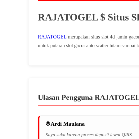
RAJATOGEL $ Situs Slo
RAJATOGEL
merupakan situs slot 4d jamin gacor
untuk putaran slot gacor auto scatter hitam sampai t
Ulasan Pengguna RAJATOGE
Ardi Maulana
Saya suka karena proses deposit lewat QRIS