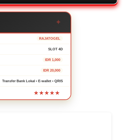
RAJATOGEL
SLOT 4D
IDR 1,000
IDR 20,000
Transfer Bank Lokal • E-wallet • QRIS