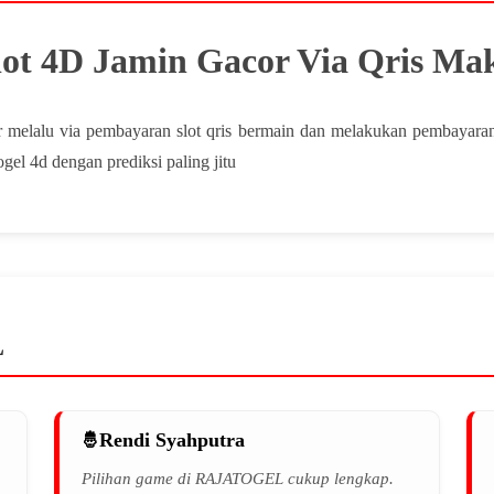
t 4D Jamin Gacor Via Qris Mak
 melalu via pembayaran slot qris bermain dan melakukan pembayaran m
ogel 4d dengan prediksi paling jitu
L
Rendi Syahputra
Pilihan game di RAJATOGEL cukup lengkap.