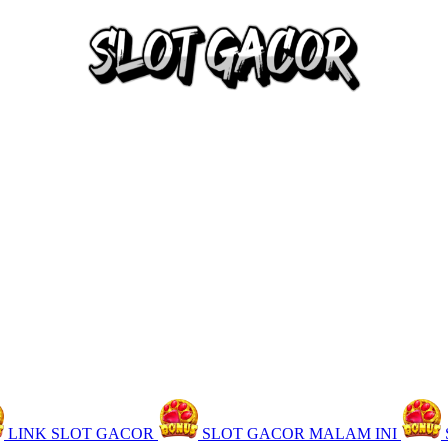
LINK SLOT GACOR
SLOT GACOR MALAM INI