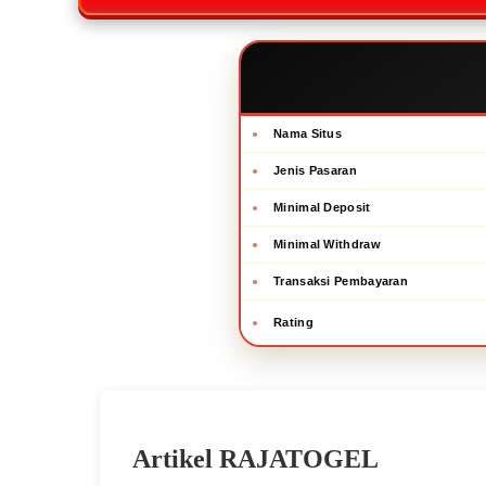
Nama Situs
Jenis Pasaran
Minimal Deposit
Minimal Withdraw
Transaksi Pembayaran
Rating
Artikel RAJATOGEL