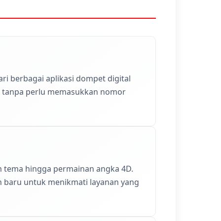
berbagai aplikasi dompet digital
is tanpa perlu memasukkan nomor
am tema hingga permainan angka 4D.
n baru untuk menikmati layanan yang